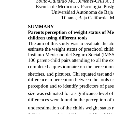
Souto
-Gallardo MC, Jiménez-Cruz A ,
Escuela de Medicina y Psicología. Postg
Universidad Autónoma de Baja C
Tijuana, Baja California.
M
SUMMARY
Parents perception of weight status of M
children using different tools
The aim of this study was to evaluate the abi
estimate the weight status of preschool child
Instituto
Mexicano
del
Seguro
Social (
IMS
100 parent-child pairs attending to all the e
completed a questionnaire on the perception 
sketches, and pictures. Chi squared test and
difference in perception between the tools us
perception and to identify predictors of pare
size was estimated for a significance level o
differences were found in the perception of w
underestimation of the childs weight status