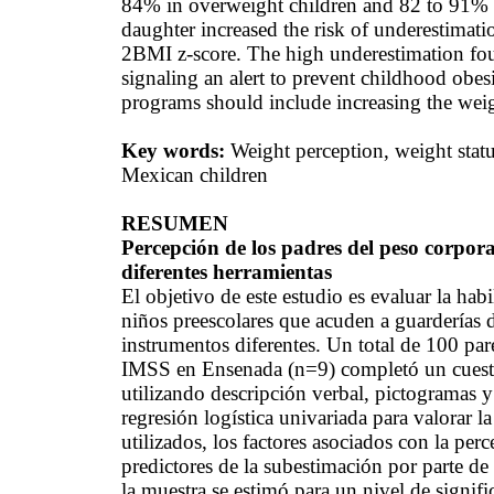
84% in overweight children and 82 to 91% 
daughter increased the risk of underestimat
2BMI
z-score. The high underestimation foun
signaling an alert to prevent childhood obe
programs should include increasing the weig
Key
words
:
Weight
perception
,
weight
stat
Mexican
children
RESUMEN
Percepción de los padres del peso corpora
diferentes herramientas
El objetivo de este estudio es evaluar la hab
niños preescolares que acuden a guarderías d
instrumentos diferentes. Un total de 100 par
IMSS
en Ensenada (n=9) completó un cuestio
utilizando descripción verbal, pictogramas y
regresión logística
univariada
para valorar la
utilizados, los factores asociados con la perc
predictores
de la subestimación por parte de 
la muestra se estimó para un nivel de signif