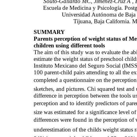
Souto
-Gallardo MC, Jiménez-Cruz A ,
Escuela de Medicina y Psicología. Postg
Universidad Autónoma de Baja C
Tijuana, Baja California.
M
SUMMARY
Parents perception of weight status of M
children using different tools
The aim of this study was to evaluate the abi
estimate the weight status of preschool child
Instituto
Mexicano
del
Seguro
Social (
IMS
100 parent-child pairs attending to all the e
completed a questionnaire on the perception 
sketches, and pictures. Chi squared test and
difference in perception between the tools us
perception and to identify predictors of pare
size was estimated for a significance level o
differences were found in the perception of w
underestimation of the childs weight status