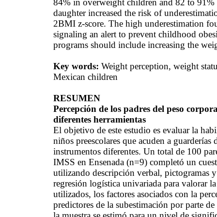
84% in overweight children and 82 to 91% 
daughter increased the risk of underestimat
2BMI
z-score. The high underestimation foun
signaling an alert to prevent childhood obe
programs should include increasing the weig
Key
words
:
Weight
perception
,
weight
stat
Mexican
children
RESUMEN
Percepción de los padres del peso corpora
diferentes herramientas
El objetivo de este estudio es evaluar la hab
niños preescolares que acuden a guarderías d
instrumentos diferentes. Un total de 100 par
IMSS
en Ensenada (n=9) completó un cuestio
utilizando descripción verbal, pictogramas y
regresión logística
univariada
para valorar la
utilizados, los factores asociados con la perc
predictores
de la subestimación por parte de 
la muestra se estimó para un nivel de signif