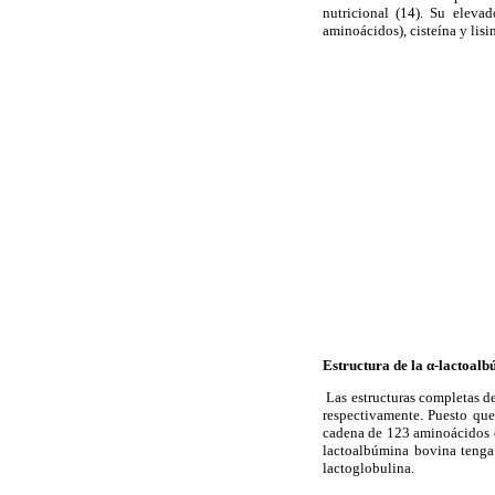
nutricional (14). Su eleva
aminoácidos), cisteína y lisin
Estructura de la α-lactoal
Las estructuras completas de
respectivamente. Puesto que
cadena de 123 aminoácidos c
lactoalbúmina bovina tenga 
lactoglobulina.