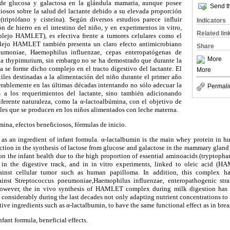
ir de glucosa y galactosa en la glándula mamaria, aunque posee
Send th
iosos sobre la salud del lactante debido a su elevada proporción
triptófano y cisteína). Según diversos estudios parece influir
Indicators
n de hierro en el intestino del niño, y en experimentos in vitro,
Related lin
plejo HAMLET), es efectiva frente a tumores celulares como el
ejo HAMLET también presenta un claro efecto antimicrobiano
Share
eumoniae, Haemophilus influenzae, cepas enteropatógenas de
More
la thypimurium, sin embargo no se ha demostrado que durante la
a se forme dicho complejo en el tracto digestivo del lactante. El
More
tiles destinadas a la alimentación del niño durante el primer año
rablemente en las últimas décadas intentando no sólo adecuar la
Permali
s a los requerimientos del lactante, sino también adicionando
ferente naturaleza, como la α-lactoalbúmina, con el objetivo de
ales que se producen en los niños alimentados con leche materna.
ina, efectos beneficiosos, fórmulas de inicio.
 as an ingredient of infant formula. α-lactalbumin is the main whey protein in h
nction in the synthesis of lactose from glucose and galactose in the mammary gla
 on the infant health due to the high proportion of essential aminoacids (tryptopha
n in the digestive track, and in in vitro experiments, linked to oleic acid 
gainst cellular tumor such as human papilloma. In addition, this complex h
gainst Streptococcus pneumoniae,Haemophilus influenzae, enteropathogenic stra
owever, the in vivo synthesis of HAMLET complex during milk digestion has n
onsiderably during the last decades not only adapting nutrient concentrations to 
ive ingredients such as α-lactalbumin, to have the same functional effect as in brea
nfant formula, beneficial effects.