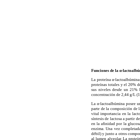
Funciones de la α-lactoalb
La proteína α-lactoalbúmina
proteínas totales y el 20% d
sus niveles desde un 21% h
concentración de 2,44 g/L (1
La α-lactoalbúmina posee un
parte de la composición de l
vital importancia en la lact
síntesis de lactosa a partir 
en la afinidad por la glucos
enzima. Una vez completada l
débil) y junto a otros compon
al lumen alveolar. La proteí