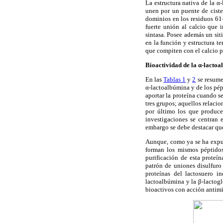
La estructura nativa de la 
unen por un puente de ciste
dominios en los residuos 61-
fuerte unión al calcio que 
sintasa. Posee además un sit
en la función y estructura t
que compiten con el calcio 
Bioactividad de la α-lacto
En las
Tablas 1
y
2
se resumen
α-lactoalbúmina y de los pép
aportar la proteína cuando s
tres grupos; aquellos relacio
por último los que produce
investigaciones se centran 
embargo se debe destacar que
Aunque, como ya se ha expues
forman los mismos péptidos
purificación de esta proteín
patrón de uniones disulfuro
proteínas del lactosuero i
lactoalbúmina y la β-lactogl
bioactivos con acción antim