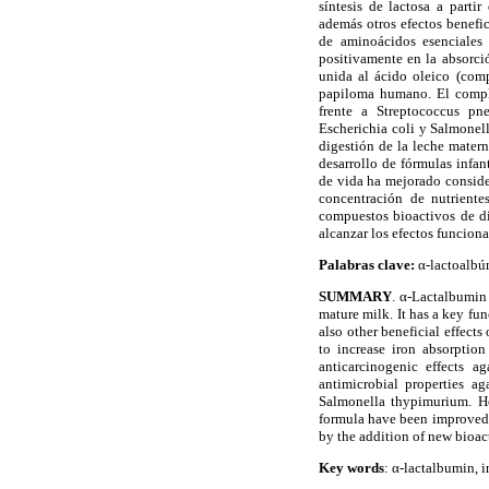
síntesis de lactosa a part
además otros efectos benefic
de aminoácidos esenciales (
positivamente en la absorció
unida al ácido oleico (com
papiloma humano. El compl
frente a Streptococcus pn
Escherichia coli y Salmonel
digestión de la leche matern
desarrollo de fórmulas infan
de vida ha mejorado conside
concentración de nutriente
compuestos bioactivos de di
alcanzar los efectos funcion
Palabras clave:
α-lactoalbúm
SUMMARY
. α-Lactalbumin
mature milk. It has a key fu
also other beneficial effects
to increase iron absorptio
anticarcinogenic effects a
antimicrobial properties a
Salmonella thypimurium. H
formula have been improved c
by the addition of new bioact
Key words
: α-lactalbumin, i