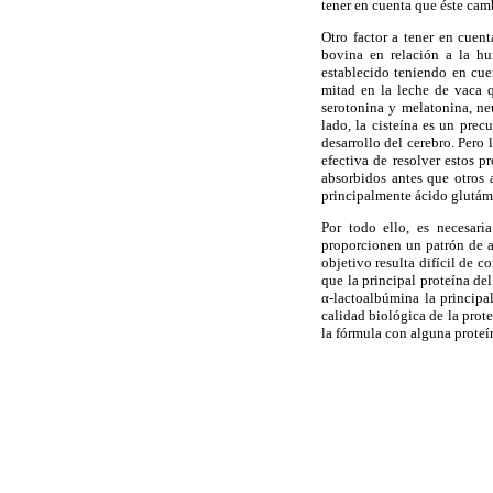
tener en cuenta que éste camb
Otro factor a tener en cuent
bovina en relación a la hu
establecido teniendo en cuen
mitad en la leche de vaca q
serotonina y melatonina, neu
lado, la cisteína es un prec
desarrollo del cerebro. Pero
efectiva de resolver estos p
absorbidos antes que otros
principalmente ácido glutámi
Por todo ello, es necesari
proporcionen un patrón de a
objetivo resulta difícil de c
que la principal proteína de
α-lactoalbúmina la principa
calidad biológica de la prot
la fórmula con alguna proteí