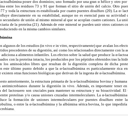
α-lactoalbúmina posee dos dominios; uno formado por una gran α hélice y otro por 
ína entre los residuos 73 y 91 que forman el sitio de unión del calcio. Otro puen
77 y toda la estructura es estabilizada por cuatro puentes disulfuro (20). La α- la
influye directamente en su estabilidad, aunque no es esencial para su actividad 
io secundario de unión al mismo mineral al que se acoplan cuatro cationes. La un
erciaria de la proteína (21). Además de este mineral se pueden unir otros cation
produciendo en la misma cambios similares.
albúmina
 algunos de los estudios (in vivo e in vitro, respectivamente) que avalan los efect
tidos procedentes de su digestión, así como los relacionados directamente con la 
e adiciona a alimentos infantiles. Los efectos sobre la salud que produce la α-lact
nados con la proteína intacta, los producidos por los péptidos obtenidos tras la hidró
n los aminoácidos libres que resultan de la digestión completa de dicha prote
en este último punto debido a que la α-lactoalbúmina es particularmente rica en
 existen otras funciones biológicas que derivan de la ingesta de α-lactoalbúmina.
to anteriormente, la estructura primaria de la α-lactoalbúmina bovina y humana e
 antimicrobianos durante la digestión in vivo. Además, es importante tener en
a del lactosuero son cruciales para mantener su estructura y su bioactividad. El 
 entre proteínas y/o causa uniones cruzadas intermoleculares. La α-lactoalbúmina 
nduce la formación de uniones intermoleculares por puentes disulfuro entre la 
obulina, o entre la α-lactoalbúmina y la albúmina sérica bovina, lo que impediría 
icrobiana.