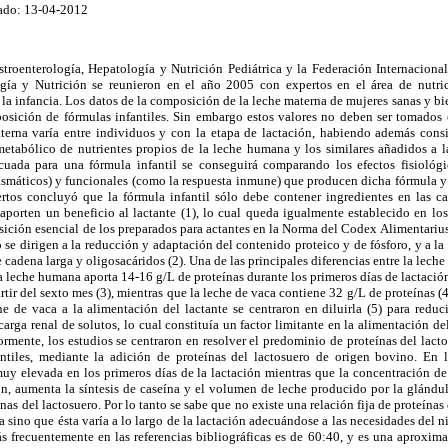
ado: 13-04-2012
roenterología, Hepatología y Nutrición Pediátrica y la Federación Internacional
gía y Nutrición se reunieron en el año 2005 con expertos en el área de nutrici
 la infancia. Los datos de la composición de la leche materna de mujeres sanas y b
posición de fórmulas infantiles. Sin embargo estos valores no deben ser tomados e
erna varía entre individuos y con la etapa de lactación, habiendo además consid
etabólico de nutrientes propios de la leche humana y los similares añadidos a la
uada para una fórmula infantil se conseguirá comparando los efectos fisiológic
smáticos) y funcionales (como la respuesta inmune) que producen dicha fórmula y l
rtos concluyó que la fórmula infantil sólo debe contener ingredientes en las c
aporten un beneficio al lactante (1), lo cual queda igualmente establecido en los
sición esencial de los preparados para actantes en la Norma del Codex Alimentari
se dirigen a la reducción y adaptación del contenido proteico y de fósforo, y a la 
 cadena larga y oligosacáridos (2). Una de las principales diferencias entre la lech
a leche humana aporta 14-16 g/L de proteínas durante los primeros días de lactación,
rtir del sexto mes (3), mientras que la leche de vaca contiene 32 g/L de proteínas (4
he de vaca a la alimentación del lactante se centraron en diluirla (5) para reduc
 carga renal de solutos, lo cual constituía un factor limitante en la alimentación d
iormente, los estudios se centraron en resolver el predominio de proteínas del lact
antiles, mediante la adición de proteínas del lactosuero de origen bovino. En 
muy elevada en los primeros días de la lactación mientras que la concentración de 
ón, aumenta la síntesis de caseína y el volumen de leche producido por la glánd
nas del lactosuero. Por lo tanto se sabe que no existe una relación fija de proteínas
 sino que ésta varía a lo largo de la lactación adecuándose a las necesidades del n
ás frecuentemente en las referencias bibliográficas es de 60:40, y es una aproxi