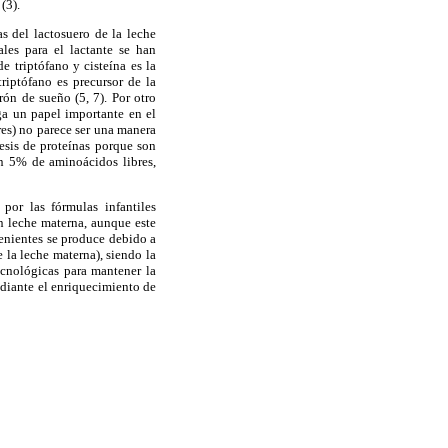
(3).
as del lactosuero de la leche
les para el lactante se han
e triptófano y cisteína es la
riptófano es precursor de la
rón de sueño (5, 7). Por otro
ega un papel importante en el
res) no parece ser una manera
tesis de proteínas porque son
n 5% de aminoácidos libres,
por las fórmulas infantiles
n leche materna, aunque este
nvenientes se produce debido a
 la leche materna), siendo la
ecnológicas para mantener la
ediante el enriquecimiento de