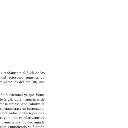
roximadamente el 3,4% de las
na del lactosuero, aumentando
ra (después del día 30) una
ión nutricional ya que forma
 de la glándula mamaria es de
tosa-sintasa, que cataliza la
osil-transferasa un incremento
sintetizados también por esta
 (cuya unión es relativamente
ula mamaria, siendo descargada
ctante, cumpliendo su función