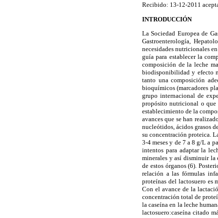
Recibido: 13-12-2011 acept
INTRODUCCIÓN
La Sociedad Europea de Gast
Gastroenterología, Hepatolo
necesidades nutricionales en
guía para establecer la com
composición de la leche mat
biodisponibilidad y efecto m
tanto una composición adec
bioquímicos (marcadores pla
grupo internacional de expe
propósito nutricional o que 
establecimiento de la compo
avances que se han realizado 
nucleótidos, ácidos grasos de
su concentración proteica. L
3-4 meses y de 7 a 8 g/L a pa
intentos para adaptar la lec
minerales y así disminuir la
de estos órganos (6). Poster
relación a las fórmulas inf
proteínas del lactosuero es 
Con el avance de la lactaci
concentración total de proteí
la caseína en la leche humana
lactosuero:caseína citado m