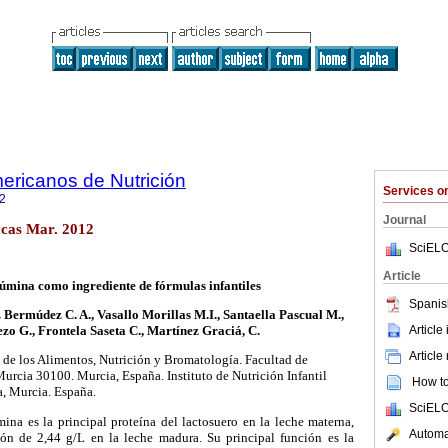
ericanos de Nutrición
Services 
2
Journal
cas Mar. 2012
SciELO
Article
úmina como ingrediente de fórmulas infantiles
Spanis
 Bermúdez C. A., Vasallo Morillas M.I., Santaella Pascual M.,
Article
zo G., Frontela Saseta C., Martínez Graciá, C.
Article
de los Alimentos, Nutrición y Bromatología. Facultad de
Murcia 30100. Murcia, España. Instituto de Nutrición Infantil
How to 
a, Murcia. España.
SciELO
mina es la principal proteína del lactosuero en la leche materna,
Automat
ón de 2,44 g/L en la leche madura. Su principal función es la