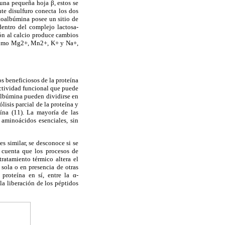
una pequeña hoja β, estos se
te disulfuro conecta los dos
ctoalbúmina posee un sitio de
dentro del complejo lactosa-
ión al calcio produce cambios
es como Mg2+, Mn2+, K+ y Na+,
os beneficiosos de la proteína
actividad funcional que puede
oalbúmina pueden dividirse en
lisis parcial de la proteína y
ína (11). La mayoría de las
 aminoácidos esenciales, sin
s similar, se desconoce si se
 cuenta que los procesos de
tratamiento térmico altera el
sola o en presencia de otras
proteína en sí, entre la α-
la liberación de los péptidos