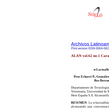
Archivos Latinoam
Print version
ISSN
0004-062
ALAN vol.62 no.1 Cara
α-Lactoalb
Peso Echarri P., González
Ros Berrue
Departamento de Tecnología 
Veterinaria, Universidad de 
Hero España S.A. Alcantarill
RESUMEN
. La α-lactoalbú
alcanzando una concentraci