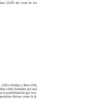
fano (5,9% del total de los
, (18) y Findlay y Brew (19),
Ambas están formadas por una
 la posibilidad de que la α-
proteínas lácteas como la β-