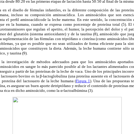
ia desde 80:20 en las primeras etapas de lactación hasta 50:50 al final de la misma 
a en el diseño de fórmulas infantiles, es la diferente composición de las proteín
mana, incluso su composición aminoacídica. Los aminoácidos que son esencia
ta el perfil aminoacídicode la leche materna. En este sentido, la concentración d
ue en la humana, cuando se expresa como porcentaje de proteína total (5). El t
rotransmisores que regulan el apetito, el humor, la percepción del dolor y el pat
ursor del glutatión (sistema antioxidante) y de la taurina (8), aminoácido que ju
 la suplementación de las fórmulas con triptófano o cisteína (como aminoácidos lib
roblemas, ya que es posible que no sean utilizados de forma eficiente para la sín
 aminoácidos que constituyen la dieta. Además, la leche humana contiene sólo u
co, y taurina (9).
a la investigación de métodos adecuados para que los aminoácidos aportados 
minoácidos en sangre lo más parecido posible al de los lactantes alimentados co
onseguir a partir de las proteínas de la leche de vaca. Uno de los principales inco
l lactosuero bovino es la β-lactoglobulina (una proteína ausente en el lactosuero de
l proteína del lactosuero de la leche humana (
Figura 1
). Una de las propuestas t
eína, es asegurar un buen aporte detriptófano y reducir el contenido de proteínas m
na rica en dicho aminoácido, como la α-lactoalbúmina (3).