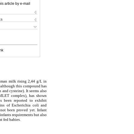
is article by e-mail
ks
nk
uman milk rising 2,44 g/L in
nd although this compound has
n and cysteine). It seems also
(HAMLET complex), has shown
as been reported to exhibit
ins of Escherichia coli and
ot been proved yet. Infant
infants requirements but also
st fed babies.