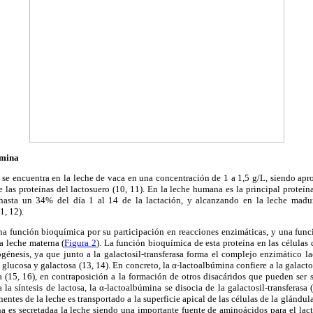
úmina
 se encuentra en la leche de vaca en una concentración de 1 a 1,5 g/L, siendo ap
e las proteínas del lactosuero (10, 11). En la leche humana es la principal proteí
asta un 34% del día 1 al 14 de la lactación, y alcanzando en la leche madu
1, 12).
a función bioquímica por su participación en reacciones enzimáticas, y una func
a leche materna (
Figura 2
). La función bioquímica de esta proteína en las células
ogénesis, ya que junto a la galactosil-transferasa forma el complejo enzimático lac
de glucosa y galactosa (13, 14). En concreto, la α-lactoalbúmina confiere a la galact
a (15, 16), en contraposición a la formación de otros disacáridos que pueden ser 
a síntesis de lactosa, la α-lactoalbúmina se disocia de la galactosil-transferasa
entes de la leche es transportado a la superficie apical de las células de la glánd
na es secretadaa la leche siendo una importante fuente de aminoácidos para el la