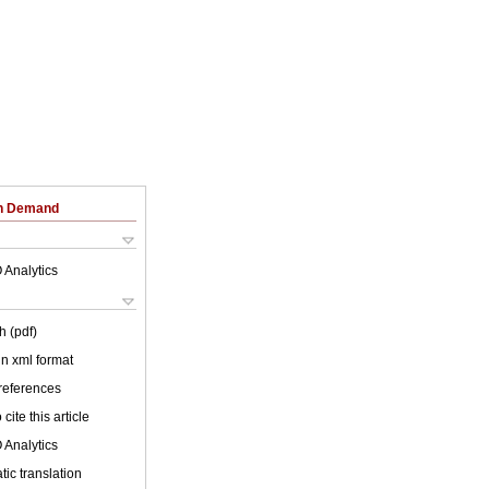
on Demand
 Analytics
h (pdf)
 in xml format
 references
cite this article
 Analytics
ic translation