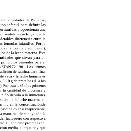
 de Sociedades de Pediatría,
ón infantil para definir las
ien nutridas proporcionan una
n sentido estricto ya que la
erables diferencias entre la
s fórmulas infantiles. Por lo
os (patrón de crecimiento),
os de la leche materna. Este
antidades que sirvan para un
 principios generales para el
us STAN 72-1981. Los últimos
adición de taurina, carnitina,
e de vaca y la leche humana es
 8-10 g de proteínas /L a los
). Por esta razón los primeros
ir la cantidad de proteínas y
el niño debido a la inmadurez
osuero en la leche materna en
la mujer, la concentraciónde
caseína es casi inapreciable.
ula mamaria, disminuyendo la
 del lactosuero con respecto a
iño. El cociente proteínas del
mación media, aunque hay que