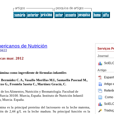
ericanos de Nutrición
Serviços P
-0622
Journal
cas mar. 2012
SciELO
Artigo
úmina como ingrediente de fórmulas infantiles
Espanh
 Bermúdez C. A., Vasallo Morillas M.I., Santaella Pascual M.,
Artigo
zo G., Frontela Saseta C., Martínez Graciá, C.
Referên
de los Alimentos, Nutrición y Bromatología. Facultad de
Murcia 30100. Murcia, España. Instituto de Nutrición Infantil
Como c
a, Murcia. España.
SciELO
mina es la principal proteína del lactosuero en la leche materna,
Traduç
ón de 2,44 g/L en la leche madura. Su principal función es la