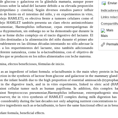
ir de glucosa y galactosa en la glándula mamaria, aunque posee
Enviar 
iosos sobre la salud del lactante debido a su elevada proporción
triptófano y cisteína). Según diversos estudios parece influir
Indicadore
n de hierro en el intestino del niño, y en experimentos in vitro,
Links rela
plejo HAMLET), es efectiva frente a tumores celulares como el
ejo HAMLET también presenta un claro efecto antimicrobiano
Compartilh
eumoniae, Haemophilus influenzae, cepas enteropatógenas de
Mais
la thypimurium, sin embargo no se ha demostrado que durante la
a se forme dicho complejo en el tracto digestivo del lactante. El
Mais
tiles destinadas a la alimentación del niño durante el primer año
rablemente en las últimas décadas intentando no sólo adecuar la
Permali
s a los requerimientos del lactante, sino también adicionando
ferente naturaleza, como la α-lactoalbúmina, con el objetivo de
ales que se producen en los niños alimentados con leche materna.
ina, efectos beneficiosos, fórmulas de inicio.
 as an ingredient of infant formula. α-lactalbumin is the main whey protein in h
nction in the synthesis of lactose from glucose and galactose in the mammary gla
 on the infant health due to the high proportion of essential aminoacids (tryptopha
n in the digestive track, and in in vitro experiments, linked to oleic acid 
gainst cellular tumor such as human papilloma. In addition, this complex h
gainst Streptococcus pneumoniae,Haemophilus influenzae, enteropathogenic stra
owever, the in vivo synthesis of HAMLET complex during milk digestion has n
onsiderably during the last decades not only adapting nutrient concentrations to 
ive ingredients such as α-lactalbumin, to have the same functional effect as in brea
nfant formula, beneficial effects.