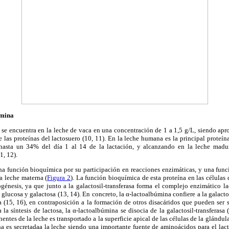
úmina
 se encuentra en la leche de vaca en una concentración de 1 a 1,5 g/L, siendo ap
e las proteínas del lactosuero (10, 11). En la leche humana es la principal proteí
asta un 34% del día 1 al 14 de la lactación, y alcanzando en la leche madu
1, 12).
a función bioquímica por su participación en reacciones enzimáticas, y una func
a leche materna (
Figura 2
). La función bioquímica de esta proteína en las células
ogénesis, ya que junto a la galactosil-transferasa forma el complejo enzimático lac
de glucosa y galactosa (13, 14). En concreto, la α-lactoalbúmina confiere a la galact
a (15, 16), en contraposición a la formación de otros disacáridos que pueden ser 
a síntesis de lactosa, la α-lactoalbúmina se disocia de la galactosil-transferasa
entes de la leche es transportado a la superficie apical de las células de la glánd
na es secretadaa la leche siendo una importante fuente de aminoácidos para el la