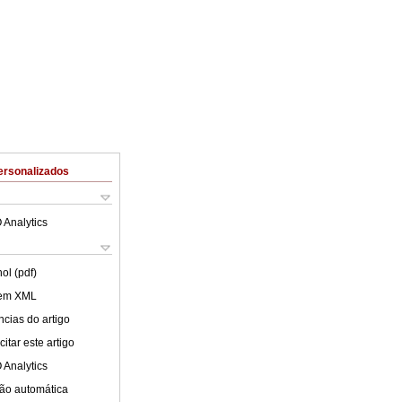
ersonalizados
 Analytics
ol (pdf)
 em XML
cias do artigo
itar este artigo
 Analytics
ão automática