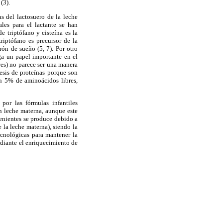
(3).
as del lactosuero de la leche
les para el lactante se han
e triptófano y cisteína es la
riptófano es precursor de la
rón de sueño (5, 7). Por otro
ega un papel importante en el
res) no parece ser una manera
tesis de proteínas porque son
n 5% de aminoácidos libres,
por las fórmulas infantiles
n leche materna, aunque este
nvenientes se produce debido a
 la leche materna), siendo la
ecnológicas para mantener la
ediante el enriquecimiento de