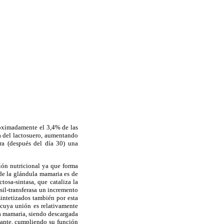
roximadamente el 3,4% de las
na del lactosuero, aumentando
ra (después del día 30) una
ión nutricional ya que forma
 de la glándula mamaria es de
tosa-sintasa, que cataliza la
osil-transferasa un incremento
sintetizados también por esta
 (cuya unión es relativamente
ula mamaria, siendo descargada
ctante, cumpliendo su función