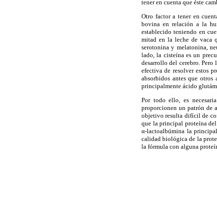
tener en cuenta que éste camb
Otro factor a tener en cuent
bovina en relación a la hu
establecido teniendo en cuen
mitad en la leche de vaca q
serotonina y melatonina, neu
lado, la cisteína es un prec
desarrollo del cerebro. Pero
efectiva de resolver estos p
absorbidos antes que otros
principalmente ácido glutámi
Por todo ello, es necesari
proporcionen un patrón de a
objetivo resulta difícil de c
que la principal proteína de
α-lactoalbúmina la principa
calidad biológica de la prot
la fórmula con alguna proteí