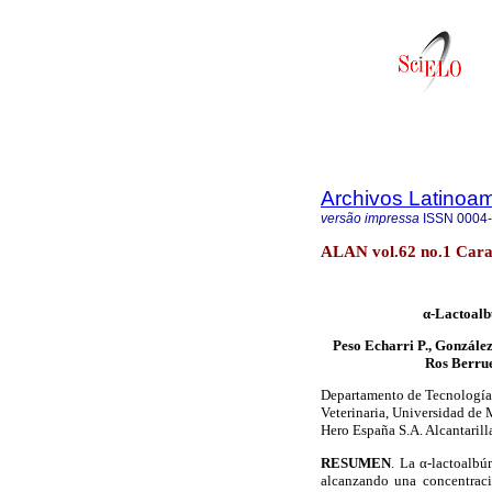
Archivos Latinoam
versão impressa
ISSN
0004
ALAN vol.62 no.1 Cara
α-Lactoalb
Peso Echarri P., González
Ros Berrue
Departamento de Tecnología 
Veterinaria, Universidad de 
Hero España S.A. Alcantarill
RESUMEN
. La α-lactoalbú
alcanzando una concentraci