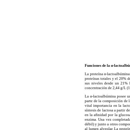
Funciones de la α-lactoalb
La proteína α-lactoalbúmina
proteínas totales y el 20% d
sus niveles desde un 21% h
concentración de 2,44 g/L (1
La α-lactoalbúmina posee un
parte de la composición de l
vital importancia en la lact
síntesis de lactosa a partir 
en la afinidad por la glucos
enzima. Una vez completada l
débil) y junto a otros compon
al lumen alveolar. La proteí