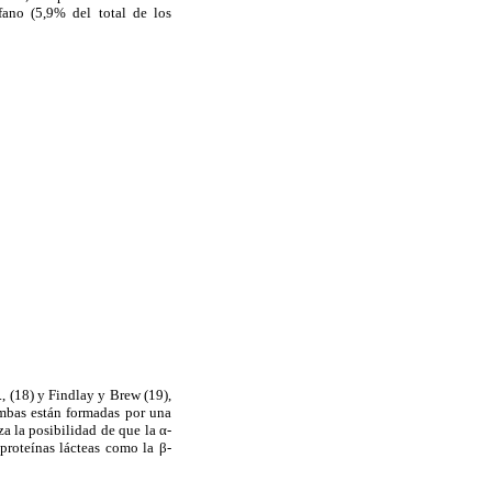
fano (5,9% del total de los
, (18) y Findlay y Brew (19),
Ambas están formadas por una
 la posibilidad de que la α-
proteínas lácteas como la β-