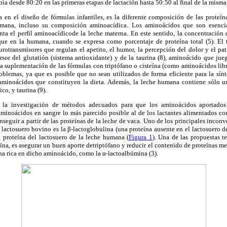
ia desde 80:20 en las primeras etapas de lactación hasta 50:50 al final de la misma 
a en el diseño de fórmulas infantiles, es la diferente composición de las proteín
mana, incluso su composición aminoacídica. Los aminoácidos que son esencia
ta el perfil aminoacídicode la leche materna. En este sentido, la concentración d
ue en la humana, cuando se expresa como porcentaje de proteína total (5). El t
rotransmisores que regulan el apetito, el humor, la percepción del dolor y el pat
ursor del glutatión (sistema antioxidante) y de la taurina (8), aminoácido que ju
 la suplementación de las fórmulas con triptófano o cisteína (como aminoácidos lib
roblemas, ya que es posible que no sean utilizados de forma eficiente para la sín
 aminoácidos que constituyen la dieta. Además, la leche humana contiene sólo u
co, y taurina (9).
a la investigación de métodos adecuados para que los aminoácidos aportados 
minoácidos en sangre lo más parecido posible al de los lactantes alimentados co
onseguir a partir de las proteínas de la leche de vaca. Uno de los principales inco
l lactosuero bovino es la β-lactoglobulina (una proteína ausente en el lactosuero de
l proteína del lactosuero de la leche humana (
Figura 1
). Una de las propuestas t
eína, es asegurar un buen aporte detriptófano y reducir el contenido de proteínas m
na rica en dicho aminoácido, como la α-lactoalbúmina (3).