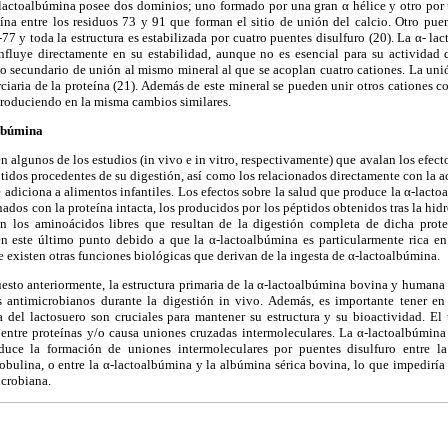
α-lactoalbúmina posee dos dominios; uno formado por una gran α hélice y otro por 
ína entre los residuos 73 y 91 que forman el sitio de unión del calcio. Otro puen
77 y toda la estructura es estabilizada por cuatro puentes disulfuro (20). La α- la
influye directamente en su estabilidad, aunque no es esencial para su actividad 
io secundario de unión al mismo mineral al que se acoplan cuatro cationes. La un
erciaria de la proteína (21). Además de este mineral se pueden unir otros cation
produciendo en la misma cambios similares.
albúmina
 algunos de los estudios (in vivo e in vitro, respectivamente) que avalan los efect
tidos procedentes de su digestión, así como los relacionados directamente con la 
e adiciona a alimentos infantiles. Los efectos sobre la salud que produce la α-lact
nados con la proteína intacta, los producidos por los péptidos obtenidos tras la hidró
n los aminoácidos libres que resultan de la digestión completa de dicha prote
en este último punto debido a que la α-lactoalbúmina es particularmente rica en
 existen otras funciones biológicas que derivan de la ingesta de α-lactoalbúmina.
to anteriormente, la estructura primaria de la α-lactoalbúmina bovina y humana e
 antimicrobianos durante la digestión in vivo. Además, es importante tener en
a del lactosuero son cruciales para mantener su estructura y su bioactividad. El 
 entre proteínas y/o causa uniones cruzadas intermoleculares. La α-lactoalbúmina 
nduce la formación de uniones intermoleculares por puentes disulfuro entre la 
obulina, o entre la α-lactoalbúmina y la albúmina sérica bovina, lo que impediría 
icrobiana.