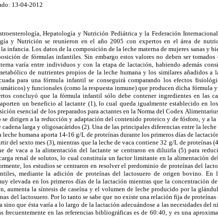
ado: 13-04-2012
roenterología, Hepatología y Nutrición Pediátrica y la Federación Internacional
gía y Nutrición se reunieron en el año 2005 con expertos en el área de nutrici
 la infancia. Los datos de la composición de la leche materna de mujeres sanas y b
posición de fórmulas infantiles. Sin embargo estos valores no deben ser tomados e
erna varía entre individuos y con la etapa de lactación, habiendo además consid
etabólico de nutrientes propios de la leche humana y los similares añadidos a la
uada para una fórmula infantil se conseguirá comparando los efectos fisiológic
smáticos) y funcionales (como la respuesta inmune) que producen dicha fórmula y l
rtos concluyó que la fórmula infantil sólo debe contener ingredientes en las c
aporten un beneficio al lactante (1), lo cual queda igualmente establecido en los
sición esencial de los preparados para actantes en la Norma del Codex Alimentari
se dirigen a la reducción y adaptación del contenido proteico y de fósforo, y a la 
 cadena larga y oligosacáridos (2). Una de las principales diferencias entre la lech
a leche humana aporta 14-16 g/L de proteínas durante los primeros días de lactación,
rtir del sexto mes (3), mientras que la leche de vaca contiene 32 g/L de proteínas (4
he de vaca a la alimentación del lactante se centraron en diluirla (5) para reduc
 carga renal de solutos, lo cual constituía un factor limitante en la alimentación d
iormente, los estudios se centraron en resolver el predominio de proteínas del lact
antiles, mediante la adición de proteínas del lactosuero de origen bovino. En 
muy elevada en los primeros días de la lactación mientras que la concentración de 
ón, aumenta la síntesis de caseína y el volumen de leche producido por la glánd
nas del lactosuero. Por lo tanto se sabe que no existe una relación fija de proteínas
 sino que ésta varía a lo largo de la lactación adecuándose a las necesidades del n
ás frecuentemente en las referencias bibliográficas es de 60:40, y es una aproxi