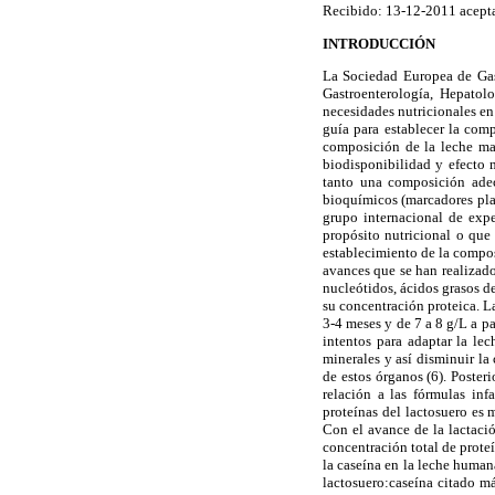
Recibido: 13-12-2011 acept
INTRODUCCIÓN
La Sociedad Europea de Gast
Gastroenterología, Hepatolo
necesidades nutricionales en
guía para establecer la com
composición de la leche mat
biodisponibilidad y efecto m
tanto una composición adec
bioquímicos (marcadores pla
grupo internacional de expe
propósito nutricional o que 
establecimiento de la compo
avances que se han realizado 
nucleótidos, ácidos grasos de
su concentración proteica. L
3-4 meses y de 7 a 8 g/L a pa
intentos para adaptar la lec
minerales y así disminuir la
de estos órganos (6). Poster
relación a las fórmulas inf
proteínas del lactosuero es 
Con el avance de la lactaci
concentración total de proteí
la caseína en la leche humana
lactosuero:caseína citado m