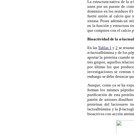
La estructura nativa de la 
unen por un puente de ciste
dominios en los residuos 61-
fuerte unión al calcio que 
sintasa. Posee además un sit
en la función y estructura t
que compiten con el calcio 
Bioactividad de la α-lacto
En las
Tablas 1
y
2
se resumen
α-lactoalbúmina y de los pép
aportar la proteína cuando s
tres grupos; aquellos relacio
por último los que produce
investigaciones se centran 
embargo se debe destacar que
Aunque, como ya se ha expues
forman los mismos péptidos
purificación de esta proteín
patrón de uniones disulfuro
proteínas del lactosuero i
lactoalbúmina y la β-lactogl
bioactivos con acción antim