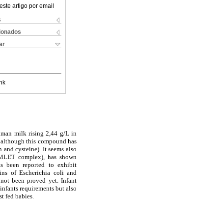
este artigo por email
s
cionados
ar
nk
uman milk rising 2,44 g/L in
nd although this compound has
n and cysteine). It seems also
(HAMLET complex), has shown
as been reported to exhibit
ins of Escherichia coli and
ot been proved yet. Infant
infants requirements but also
st fed babies.