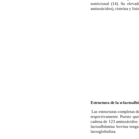
nutricional (14). Su eleva
aminoácidos), cisteína y lisin
Estructura de la α-lactoal
Las estructuras completas de
respectivamente. Puesto que
cadena de 123 aminoácidos c
lactoalbúmina bovina tenga 
lactoglobulina.