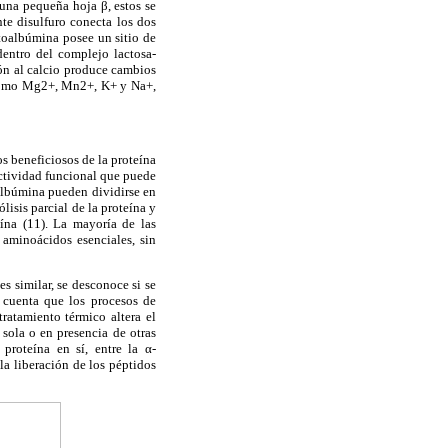
una pequeña hoja β, estos se
te disulfuro conecta los dos
ctoalbúmina posee un sitio de
dentro del complejo lactosa-
ión al calcio produce cambios
es como Mg2+, Mn2+, K+ y Na+,
os beneficiosos de la proteína
actividad funcional que puede
oalbúmina pueden dividirse en
lisis parcial de la proteína y
ína (11). La mayoría de las
 aminoácidos esenciales, sin
s similar, se desconoce si se
 cuenta que los procesos de
tratamiento térmico altera el
sola o en presencia de otras
proteína en sí, entre la α-
la liberación de los péptidos