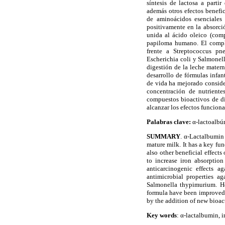
síntesis de lactosa a part
además otros efectos benefic
de aminoácidos esenciales (
positivamente en la absorció
unida al ácido oleico (com
papiloma humano. El compl
frente a Streptococcus pn
Escherichia coli y Salmonel
digestión de la leche matern
desarrollo de fórmulas infan
de vida ha mejorado conside
concentración de nutriente
compuestos bioactivos de di
alcanzar los efectos funcion
Palabras clave:
α-lactoalbúm
SUMMARY
. α-Lactalbumin
mature milk. It has a key fu
also other beneficial effects
to increase iron absorptio
anticarcinogenic effects a
antimicrobial properties a
Salmonella thypimurium. H
formula have been improved c
by the addition of new bioact
Key words
: α-lactalbumin, i