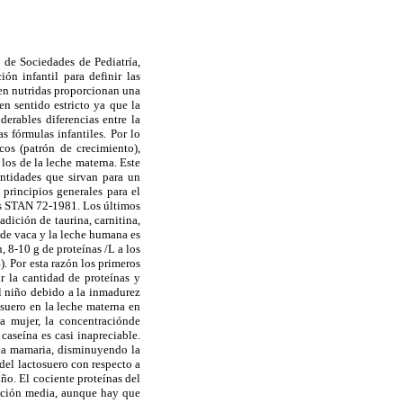
 de Sociedades de Pediatría,
ón infantil para definir las
ien nutridas proporcionan una
n sentido estricto ya que la
erables diferencias entre la
s fórmulas infantiles. Por lo
os (patrón de crecimiento),
os de la leche materna. Este
antidades que sirvan para un
 principios generales para el
us STAN 72-1981. Los últimos
adición de taurina, carnitina,
e de vaca y la leche humana es
 8-10 g de proteínas /L a los
). Por esta razón los primeros
ir la cantidad de proteínas y
el niño debido a la inmadurez
osuero en la leche materna en
la mujer, la concentraciónde
caseína es casi inapreciable.
ula mamaria, disminuyendo la
 del lactosuero con respecto a
iño. El cociente proteínas del
mación media, aunque hay que