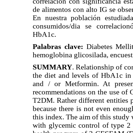
correlación con significancia es
de alimentos con alto IG se obs
En nuestra población estudiad
consumidos/dia se correlacion
HbA1c.
Palabras clave:
Diabetes Mellit
hemoglobina glicosilada, encuest
SUMMARY
. Relationship of c
the diet and levels of HbA1c in 
and / or Metformin. At presen
recommendations on the use of G
T2DM. Rather different entities 
because there is not even enoug
this index. The aim of this study
with glycemic control of type 2 