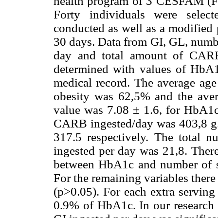
health program of 3 CESFAM (Fam
Forty individuals were selec
conducted as well as a modified 
30 days. Data from GI, GL, numb
day and total amount of CARB
determined with values of HbA1
medical record. The average age
obesity was 62,5% and the av
value was 7.08 ± 1.6, for HbA1
CARB ingested/day was 403,8 g.
317.5 respectively. The total 
ingested per day was 21,8. There 
between HbA1c and number of se
For the remaining variables there 
(p>0.05). For each extra serving
0.9% of HbA1c. In our research 