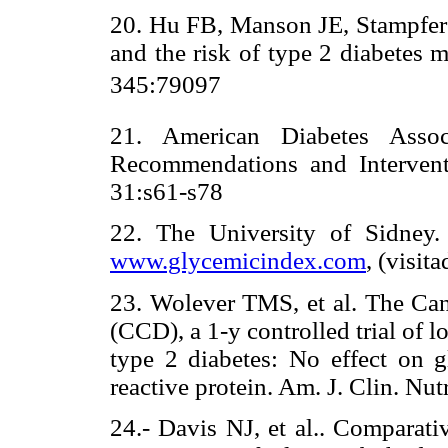
20. Hu FB, Manson JE, Stampfer MJ
and the risk of type 2 diabetes 
345:79097
21. American Diabetes Associ
Recommendations and Intervent
31:s61-s78
22. The University of Sidney
www.glycemicindex.com
, (visit
23. Wolever TMS, et al. The Can
(CCD), a 1-y controlled trial of 
type 2 diabetes: No effect on 
reactive protein. Am. J. Clin. Nu
24.- Davis NJ, et al.. Comparativ