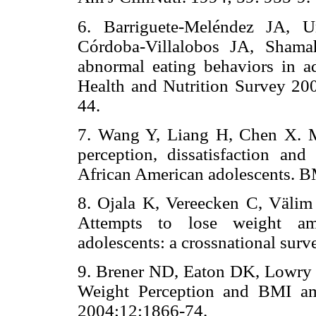
6. Barriguete-Meléndez JA, Un
Córdoba-Villalobos JA, Shama
abnormal eating behaviors in a
Health and Nutrition Survey 20
44.
7. Wang Y, Liang H, Chen X. 
perception, dissatisfaction and
African American adolescents. B
8. Ojala K, Vereecken C, Välim R
Attempts to lose weight am
adolescents: a crossnational surv
9. Brener ND, Eaton DK, Lowry
Weight Perception and BMI am
2004;12:1866-74.