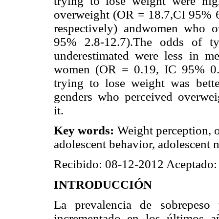
trying to lose weight were h
overweight (OR = 18.7,CI 95% 6
respectively) andwomen who o
95% 2.8-12.7).The odds of t
underestimated were less in 
women (OR = 0.19, IC 95% 0.05
trying to lose weight was bett
genders who perceived overwei
it.
Key words:
Weight perception, o
adolescent behavior, adolescent n
Recibido: 08-12-2012 Aceptado:
INTRODUCCIÓN
La prevalencia de sobrepeso 
incrementado en los últimos a