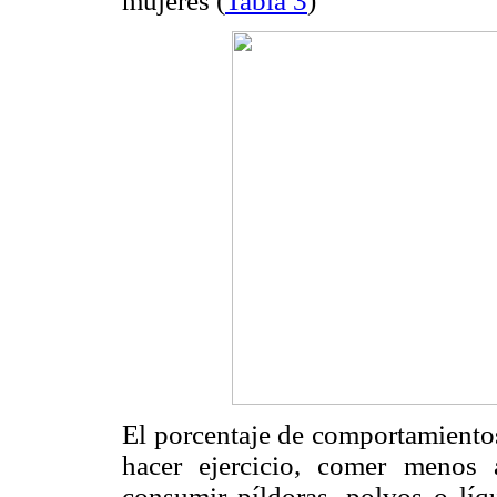
mujeres (
Tabla 3
)
El porcentaje de comportamientos
hacer ejercicio, comer menos
consumir píldoras, polvos o líq