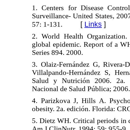
1. Centers for Disease Contro
Surveillance- United States, 
[
Links
]
57: 1-131.
2. World Health Organization.
global epidemic. Report of a 
Series 894. 2000.
3. Olaiz-Fernández G, Rivera
Villalpando-Hernández S, Her
Salud y Nutrición 2006. 2a. e
Nacional de Salud Pública; 2006.
4. Parizkova J, Hills A. Psycho
obesity. 2a. edición. Florida: CR
5. Dietz WH. Critical periods in
Am J ClinNutr. 1994; 59: 955-9.