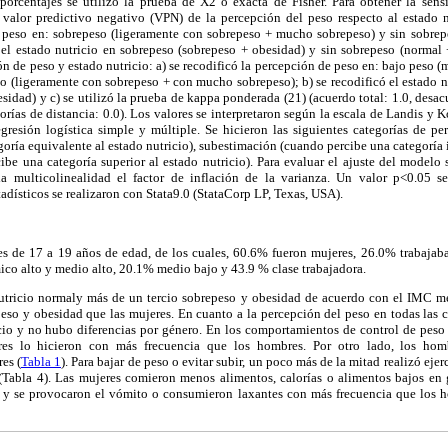
porcentajes se utilizó la prueba de X2 o exacta de Fisher. Para obtener la sensi
 valor predictivo negativo (VPN) de la percepción del peso respecto al estado
l peso en: sobrepeso (ligeramente con sobrepeso + mucho sobrepeso) y sin sobre
 el estado nutricio en sobrepeso (sobrepeso + obesidad) y sin sobrepeso (normal 
n de peso y estado nutricio: a) se recodificó la percepción de peso en: bajo peso (
so (ligeramente con sobrepeso + con mucho sobrepeso); b) se recodificó el estado n
sidad) y c) se utilizó la prueba de kappa ponderada (21) (acuerdo total: 1.0, desac
orías de distancia: 0.0). Los valores se interpretaron según la escala de Landis y K
egresión logística simple y múltiple. Se hicieron las siguientes categorías de pe
oría equivalente al estado nutricio), subestimación (cuando percibe una categoría i
be una categoría superior al estado nutricio). Para evaluar el ajuste del modelo
 multicolinealidad el factor de inflación de la varianza. Un valor p<0.05 se
estadísticos se realizaron con Stata9.0 (StataCorp LP, Texas, USA).
es de 17 a 19 años de edad, de los cuales, 60.6% fueron mujeres, 26.0% trabajaban
co alto y medio alto, 20.1% medio bajo y 43.9 % clase trabajadora.
nutricio normaly más de un tercio sobrepeso y obesidad de acuerdo con el IMC 
so y obesidad que las mujeres. En cuanto a la percepción del peso en todas las c
cio y no hubo diferencias por género. En los comportamientos de control de peso 
res lo hicieron con más frecuencia que los hombres. Por otro lado, los hom
es (
Tabla 1
). Para bajar de peso o evitar subir, un poco más de la mitad realizó ejer
Tabla 4). Las mujeres comieron menos alimentos, calorías o alimentos bajos en 
y se provocaron el vómito o consumieron laxantes con más frecuencia que los h