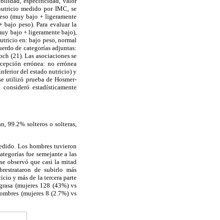
bilidad, especificidad, valor
 nutricio medido por IMC, se
peso (muy bajo + ligeramente
+ bajo peso). Para evaluar la
muy bajo + ligeramente bajo),
utricio en: bajo peso, normal
uerdo de categorías adjuntas:
och (21). Las asociaciones se
rcepción errónea: no errónea
nferior del estado nutricio) y
 se utilizó prueba de Hosmer-
 consideró estadísticamente
, 99.2% solteros o solteras,
medido. Los hombres tuvieron
ategorías fue semejante a las
se observó que casi la mitad
brestrataron de subirlo más
cicio y más de la tercera parte
grasa (mujeres 128 (43%) vs
ombres (mujeres 8 (2.7%) vs