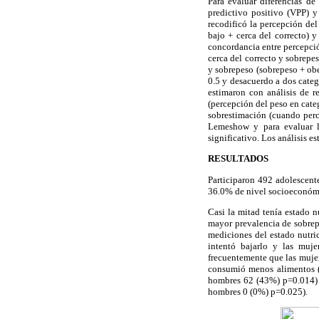
Para evaluar diferencias de 
predictivo positivo (VPP) y
recodificó la percepción de
bajo + cerca del correcto) y
concordancia entre percepció
cerca del correcto y sobrepe
y sobrepeso (sobrepeso + obe
0.5 y desacuerdo a dos categ
estimaron con análisis de r
(percepción del peso en categ
sobrestimación (cuando perci
Lemeshow y para evaluar la
significativo. Los análisis 
RESULTADOS
Participaron 492 adolescent
36.0% de nivel socioeconómi
Casi la mitad tenía estado 
mayor prevalencia de sobrepe
mediciones del estado nutri
intentó bajarlo y las muje
frecuentemente que las mujer
consumió menos alimentos (
hombres 62 (43%) p=0.014) 
hombres 0 (0%) p=0.025).