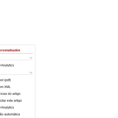
ersonalizados
 Analytics
ol (pdf)
 em XML
cias do artigo
itar este artigo
 Analytics
ão automática