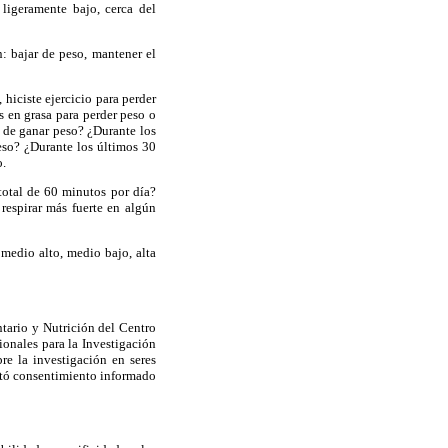
ligeramente bajo, cerca del
: bajar de peso, mantener el
hiciste ejercicio para perder
s en grasa para perder peso o
r de ganar peso? ¿Durante los
peso? ¿Durante los últimos 30
no.
 total de 60 minutos por día?
respirar más fuerte en algún
medio alto, medio bajo, alta
tario y Nutrición del Centro
ionales para la Investigación
 la investigación en seres
citó consentimiento informado