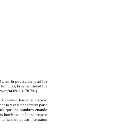
MC en la población total fue
hombres, la sensibilidad fue
mayor(94.0% vs. 78.7%).
so y cuando tenían sobrepeso
peso y casi una tercera parte
o más que los hombres cuando
los hombres tenían sobrepeso
 tenían sobrepeso intentaron