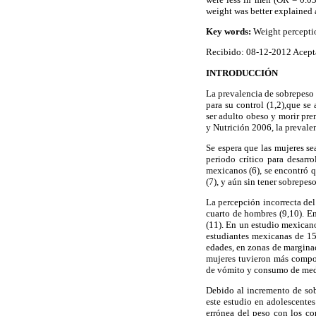
weight was better explained
Key words:
Weight perceptio
Recibido: 08-12-2012 Acept
INTRODUCCIÓN
La prevalencia de sobrepeso 
para su control (1,2),que se
ser adulto obeso y morir pre
y Nutrición 2006, la preval
Se espera que las mujeres se
periodo crítico para desarr
mexicanos (6), se encontró 
(7), y aún sin tener sobrepe
La percepción incorrecta del
cuarto de hombres (9,10). E
(11). En un estudio mexicano
estudiantes mexicanas de 15
edades, en zonas de margina
mujeres tuvieron más compor
de vómito y consumo de medi
Debido al incremento de sob
este estudio en adolescentes
errónea del peso con los co