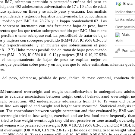
r IMC, sobrepeso percibido o percepción errónea del peso en
Enviar 
ticiparon 492 adolescentes universitarios de 17 a 19 años de edad.
auto aplicado en línea y se midió peso y estatura. Los análisis
Indicadore
pa ponderada y regresión logística multivariada. La concordancia
Links rela
 el medido por IMC fue 78.7% y la kappa ponderada=0.62. Los
n sobrepeso intentaron con más frecuencia bajar de peso, hacer
Compartilh
mentos que los que tenían sobrepeso medido por IMC. Una cuarta
Mais
 percibir o tener sobrepeso real. La posibilidad de tratar de bajar
es y mujeres con sobrepeso percibido (RM=18.7, IC 95% 6.3-55.3
Mais
2 respectivamente) y en mujeres que sobrestimaron el peso
.8- 12.7). Hubo menos posibilidad de tratar de bajar peso cuando
Permali
mbres (RM = 0.03, IC 95% 0.01-0.12) y mujeres (RM=0.19, IC 95%
n, el comportamiento de bajar de peso se explica mejor en
os que percibían sobre peso y en mujeres que lo sobre estimaban, mientras que 
peso.
n del peso, sobrepeso, pérdida de peso, índice de masa corporal, conducta del
 BMI-measured overweight and weight controlbehaviors in undergraduate adole
as to evaluate associations between weight control behaviorsand overweight 
ight perception. 492 undergraduate adolescents from 17 to 19 years old partic
on line was applied and weight and height were measured. Statistical analysis
ssion. The concordance between weight perception and that evaluated by BMI was
verweight tried to lose weight, exercised and ate less food more frequently th
 tried to lose weight eventhough they did not perceive or were actually overweigh
nd women who perceived overweight (OR = 18.7,CI 95% 6.3-55.3and OR = 10.4, IC
 overweight (OR = 6.0, CI 95% 2.8-12.7).The odds of tying to lose weight whe
, CI 95% 0.01-0.12) and women (OR = 0.19, IC 95% 0.05-0.70). In conclusion th