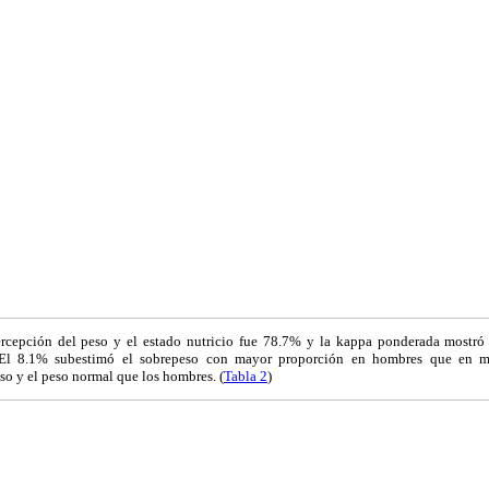
ercepción del peso y el estado nutricio fue 78.7% y la kappa ponderada mostr
El 8.1% subestimó el sobrepeso con mayor proporción en hombres que en muje
so y el peso normal que los hombres. (
Tabla 2
)