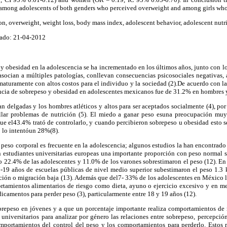
 among adolescents of both genders who perceived overweight and among girls wh
n, overweight, weight loss, body mass index, adolescent behavior, adolescent nutr
ado: 21-04-2012
y obesidad en la adolescencia se ha incrementado en los últimos años, junto con 
 asocian a múltiples patologías, conllevan consecuencias psicosociales negativas
maturamente con altos costos para el individuo y la sociedad (2).De acuerdo con 
encia de sobrepeso y obesidad en adolescentes mexicanos fue de 31.2% en hombres
an delgadas y los hombres atléticos y altos para ser aceptados socialmente (4), por
ollar problemas de nutrición (5). El miedo a ganar peso esuna preocupación mu
que el43.4% trató de controlarlo, y cuando percibieron sobrepeso u obesidad esto 
so lo intentóun 28%(8).
 peso corporal es frecuente en la adolescencia; algunos estudios la han encontrado
n estudiantes universitarias europeas una importante proporción con peso normal 
 22.4% de las adolescentes y 11.0% de los varones sobrestimaron el peso (12). En
-19 años de escuelas públicas de nivel medio superior subestimaron el peso 1.3 
ción o migración baja (13). Además que del7- 33% de los adolescentes en México l
tamientos alimentarios de riesgo como dieta, ayuno o ejercicio excesivo y en m
camentos para perder peso (3), particularmente entre 18 y 19 años (12).
repeso en jóvenes y a que un porcentaje importante realiza comportamientos de r
 universitarios para analizar por género las relaciones entre sobrepeso, percepci
mportamientos del control del peso y los comportamientos para perderlo. Estos r