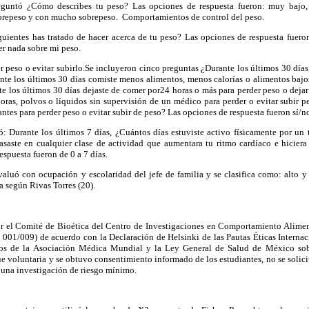
eguntó ¿Cómo describes tu peso? Las opciones de respuesta fueron: muy bajo, 
obrepeso y con mucho sobrepeso. Comportamientos de control del peso.
guientes has tratado de hacer acerca de tu peso? Las opciones de respuesta fueron
cer nada sobre mi peso.
peso o evitar subirlo.Se incluyeron cinco preguntas ¿Durante los últimos 30 días, 
nte los últimos 30 días comiste menos alimentos, menos calorías o alimentos bajo
te los últimos 30 días dejaste de comer por24 horas o más para perder peso o deja
oras, polvos o líquidos sin supervisión de un médico para perder o evitar subir 
antes para perder peso o evitar subir de peso? Las opciones de respuesta fueron sí/
ó: Durante los últimos 7 días, ¿Cuántos días estuviste activo físicamente por un
saste en cualquier clase de actividad que aumentara tu ritmo cardíaco e hiciera 
espuesta fueron de 0 a 7 días.
aluó con ocupación y escolaridad del jefe de familia y se clasifica como: alto y 
ra según Rivas Torres (20).
r el Comité de Bioética del Centro de Investigaciones en Comportamiento Alimen
io 001/009) de acuerdo con la Declaración de Helsinki de las Pautas Éticas Internac
s de la Asociación Médica Mundial y la Ley General de Salud de México sobre
e voluntaria y se obtuvo consentimiento informado de los estudiantes, no se soli
a una investigación de riesgo mínimo.