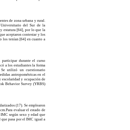
entes de zona urbana y rural.
Universitario del Sur de la
 estatura [64], por lo que la
que aceptaron contestar y los
o los tenían [64] en cuanto a
 participar durante el curso
có a los estudiantes la forma
 Se utilizó un cuestionario
medidas antropométricas en el
 y escolaridad y ocupación de
 Risk Behavior Survey (YRBS)
darizados (17). Se emplearon
 cm.Para evaluar el estado de
 el IMC según sexo y edad que
 que pasa por el IMC igual a