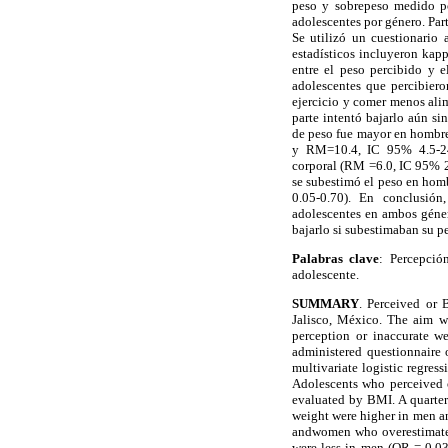
peso y sobrepeso medido po
adolescentes por género. Par
Se utilizó un cuestionario 
estadísticos incluyeron kap
entre el peso percibido y
adolescentes que percibiero
ejercicio y comer menos ali
parte intentó bajarlo aún sin
de peso fue mayor en hombr
y RM=10.4, IC 95% 4.5-24.
corporal (RM =6.0, IC 95% 2
se subestimó el peso en ho
0.05-0.70). En conclusió
adolescentes en ambos géner
bajarlo si subestimaban su 
Palabras clave
: Percepció
adolescente.
SUMMARY
. Perceived or
Jalisco, México. The aim w
perception or inaccurate we
administered questionnaire 
multivariate logistic regre
Adolescents who perceived o
evaluated by BMI. A quarter
weight were higher in men a
andwomen who overestimated
were less in men (OR = 0.03