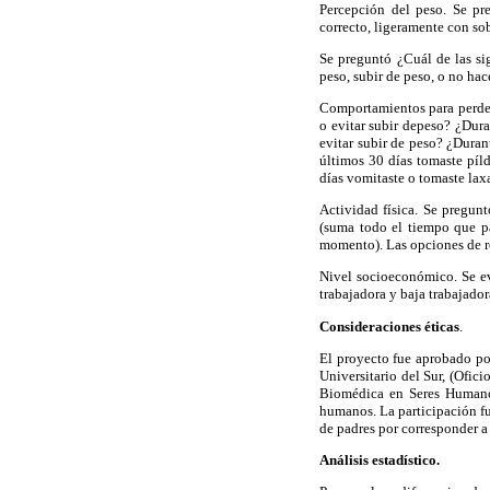
Percepción del peso. Se pr
correcto, ligeramente con s
Se preguntó ¿Cuál de las si
peso, subir de peso, o no ha
Comportamientos para perder 
o evitar subir depeso? ¿Dura
evitar subir de peso? ¿Duran
últimos 30 días tomaste píld
días vomitaste o tomaste lax
Actividad física. Se pregunt
(suma todo el tiempo que pa
momento). Las opciones de r
Nivel socioeconómico. Se ev
trabajadora y baja trabajado
Consideraciones éticas
.
El proyecto fue aprobado po
Universitario del Sur, (Ofic
Biomédica en Seres Humano
humanos. La participación fu
de padres por corresponder 
Análisis estadístico.