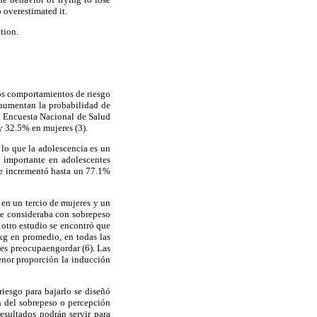
o overestimated it.
ition.
los comportamientos de riesgo
, aumentan la probabilidad de
la Encuesta Nacional de Salud
 y 32.5% en mujeres (3).
 lo que la adolescencia es un
y importante en adolescentes
se incrementó hasta un 77.1%
 en un tercio de mujeres y un
se consideraba con sobrepeso
 otro estudio se encontró que
kg en promedio, en todas las
es preocupaengordar (6). Las
enor proporción la inducción
iesgo para bajarlo se diseñó
ón del sobrepeso o percepción
esultados podrán servir para