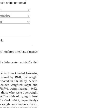
este artigo por email
s
cionados
ar
nk
los hombres intentaron menos
 adolescente, nutrición del
scents from Ciudad Guzmán,
measured by BMI, overweight
ipated in the study. A self-
 included weighted kappa and
 78.7%, weight kappa = 0.62.
an those who were overweight
t.The odds of trying to lose
 95% 4.5-24.2, respectively)
n weight was underestimated
e behavior of trying to lose