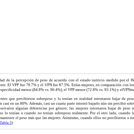
idad de la percepción de peso de acuerdo con el estado nutricio medido por el I
te. El VPP fue 79.7% y el VPN fue 87.5%. Enlas mujeres, en comparación con los 
 especificidad menor (84.8% vs. 96.4%), el VPP menor (72.8% vs. 93.1%) y elVPN
ntes que percibieron sobrepeso y lo tenían en realidad intentaron bajar de pe
 casi en un 80%. Además, casi un cuarta parte intentó bajarlo aún sin percibir sobre
bservaron algunas diferencias por género; las mujeres intentaron bajar de pes
no lo tenían o cuando no tenían sobrepeso realmente. Por el otro lado, cuando 
antener el peso más que las mujeres. Asimismo, cuando ellos no percibieron o no
Tabla 3
)