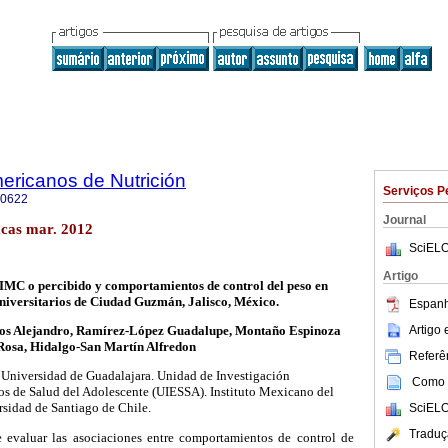
ericanos de Nutrición
Serviços P
-0622
Journal
cas mar. 2012
SciELO
Artigo
IMC o percibido y comportamientos de control del peso en
universitarios de Ciudad Guzmán, Jalisco, México.
Espanh
Artigo
os Alejandro, Ramírez-López Guadalupe, Montaño Espinoza
Rosa, Hidalgo-San Martín Alfredon
Referên
. Universidad de Guadalajara. Unidad de Investigación
Como c
os de Salud del Adolescente (UIESSA). Instituto Mexicano del
rsidad de Santiago de Chile.
SciELO
Traduç
e evaluar las asociaciones entre comportamientos de control de