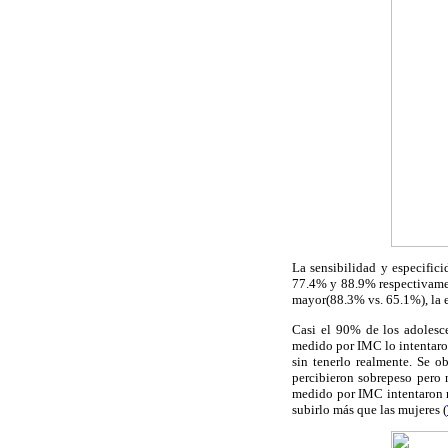
La sensibilidad y especific
77.4% y 88.9% respectivamen
mayor(88.3% vs. 65.1%), la
Casi el 90% de los adolesce
medido por IMC lo intentaron
sin tenerlo realmente. Se o
percibieron sobrepeso pero 
medido por IMC intentaron m
subirlo más que las mujeres (