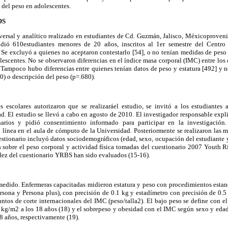
l del peso en adolescentes.
OS
versal y analítico realizado en estudiantes de Cd. Guzmán, Jalisco, Méxicoproveni
ió 610estudiantes menores de 20 años, inscritos al 1er semestre del Centro 
Se excluyó a quienes no aceptaron contestarlo [54], o no tenían medidas de peso y
lescentes. No se observaron diferencias en el índice masa corporal (IMC) entre los 
Tampoco hubo diferencias entre quienes tenían datos de peso y estatura [492] y n
0) o descripción del peso (p=.680).
 escolares autorizaron que se realizaráel estudio, se invitó a los estudiantes a
ad. El estudio se llevó a cabo en agosto de 2010. El investigador responsable expli
arios y pidió consentimiento informado para participar en la investigación.
 línea en el aula de cómputo de la Universidad. Posteriormente se realizaron las 
estionario incluyó datos sociodemográficos (edad, sexo, ocupación del estudiante
as sobre el peso corporal y actividad física tomadas del cuestionario 2007 Youth
lidez del cuestionario YRBS han sido evaluados (15-16).
edido. Enfermeras capacitadas midieron estatura y peso con procedimientos estan
sona y Persona plus), con precisión de 0.1 kg y estadímetro con precisión de 0.5
puntos de corte internacionales del IMC (peso/talla2). El bajo peso se define con
5 kg/m2 a los 18 años (18) y el sobrepeso y obesidad con el IMC según sexo y edad
 años, respectivamente (19).