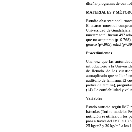
diseñar programas de contro
MATERIALES Y MÉTOD
Estudio observacional, trans
El marco muestral comprend
Universidad de Guadalajara. 
muestra total fueron 492 ado
que no aceptaron (p=0.768). 
género (p=.965), edad (p=.39
Procedimientos
.
Una vez que las autoridades
introductorio a la Universid
de llenado de los cuestion
autoaplicado que se llenó en
auditorio de la misma. El cu
padres de familia), pregunt
(14). La confiabilidad y va
Variables
Estado nutricio según IMC m
básculas (Torino modelos Per
nutrición se utilizaron los 
pasa a través del IMC < 18.
25 kg/m2 y 30 kg/m2 a los 18