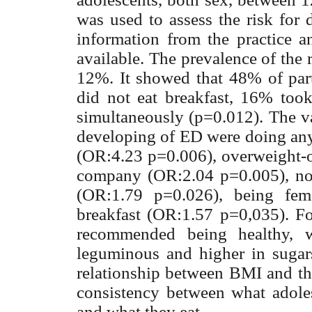
was used to assess the risk fo
information from the practice
available. The prevalence of the
12%. It showed that 48% of par
did not eat breakfast, 16% took
simultaneously (p=0.012). The va
developing of ED were doing any 
(OR:4.23 p=0.006), overweight-o
company (OR:2.04 p=0.005), not
(OR:1.79 p=0.026), being fem
breakfast (OR:1.57 p=0,035). Fo
recommended being healthy, w
leguminous and higher in sugars
relationship between BMI and th
consistency between what adoles
and what they eat.