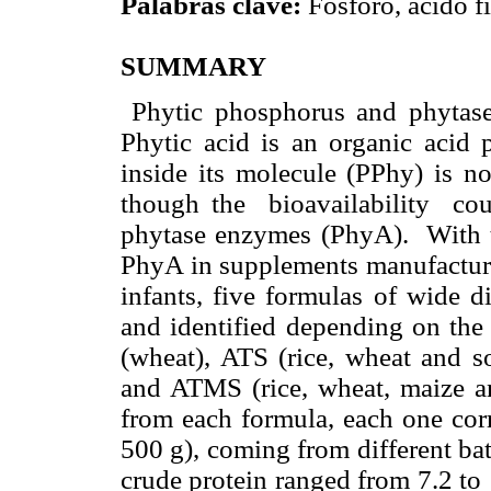
Palabras clave:
Fósforo, ácido fít
SUMMARY
Phytic phosphorus and phytase a
Phytic acid is an organic acid 
inside its molecule (PPhy) is no
though the bioavailability c
phytase enzymes (PhyA). With t
PhyA in supplements manufactured
infants, five formulas of wide d
and identified depending on the 
(wheat), ATS (rice, wheat and s
and ATMS (rice, wheat, maize an
from each formula, each one cor
500 g), coming from different bat
crude protein ranged from 7.2 to