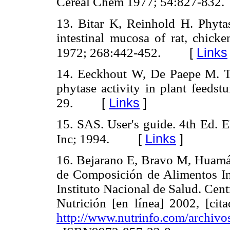
Cereal Chem 1977; 54:827-832.
13. Bitar K, Reinhold H. Phytas
intestinal mucosa of rat, chic
[
Links
1972; 268:442-452.
14. Eeckhout W, De Paepe M. T
phytase activity in plant feeds
[
Links
]
29.
15. SAS. User's guide. 4th Ed. E
[
Links
]
Inc; 1994.
16. Bejarano E, Bravo M, Huamá
de Composición de Alimentos Ind
Instituto Nacional de Salud. Cen
Nutrición [en línea] 2002, [cit
http://www.nutrinfo.com/archiv