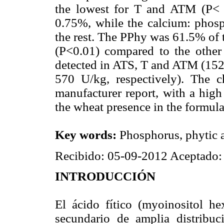
the lowest for T and ATM (P< 0
0.75%, while the calcium: phosp
the rest. The PPhy was 61.5% of t
(P<0.01) compared to the othe
detected in ATS, T and ATM (152
570 U/kg, respectively). The 
manufacturer report, with a hig
the wheat presence in the formul
Key words:
Phosphorus, phytic a
Recibido: 05-09-2012 Aceptado:
INTRODUCCIÓN
El ácido fítico (myoinositol he
secundario de amplia distribuc