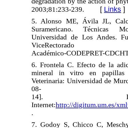
degradation by the action of ph
[
Links
]
2003;81:233-239.
5. Alonso ME, Ávila JL, Calc
Suramericano. Técnicas Mo
Universidad de Los Andes. Fu
ViceRectorado
Académico-CODEPRET-CDCHT;
6. Frontela C. Efecto de la adic
mineral in vitro en papillas 
Veterinaria: Universidad de Murc
08-
14]. Dis
Internet:
http://digitum.um.es/xml
.
7. Godoy S, Chicco C, Meschy