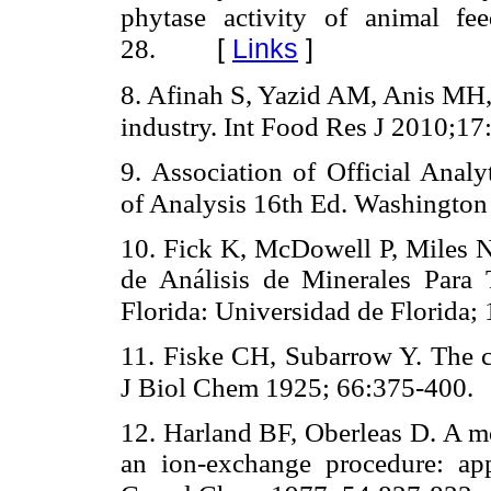
phytase activity of animal fee
[
Links
]
28.
8. Afinah S, Yazid AM, Anis MH,
industry. Int Food Res J 2010;17
9. Association of Official Anal
of Analysis 16th Ed. Washington
10. Fick K, McDowell P, Miles N
de Análisis de Minerales Para 
Florida: Universidad de Florida;
11. Fiske CH, Subarrow Y. The c
J Biol Chem 1925; 66:375-400.
12. Harland BF, Oberleas D. A mo
an ion-exchange procedure: appl