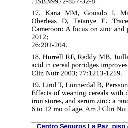
. ISBN9972-857-32-8.
17. Kana MM, Gouado I, M
Oberleas D, Tetanye E. Trace
Cameroon: A focus on zinc and p
2012;
26:201-204.
18. Hurrell RF, Reddy MB, Juill
acid in cereal porridges improve
Clin Nutr 2003; 77:1213-1219.
19. Lind T, Lönnerdal B, Persson
Effects of weaning cereals with 
iron stores, and serum zinc: a ra
6 to 12 mo of age. Am J Clin Nu
Centro Seguros La Paz, piso 4