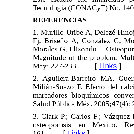
Tecnología (CONACyT) No. 140
REFERENCIAS
1. Murillo-Uribe A, Delezé-Hinoj
Fj, Briseño A, González G, Mo
Morales G, Elizondo J. Osteopo
Magnitude of the problem. Mult
[
Links
]
May; 227-233.
2. Aguilera-Barreiro MA, Gue
Milián-Suazo F. Efecto del calci
marcadores bioquímicos conven
Salud Pública Méx. 2005;47(4): 
3. Clark P.; Carlos F.; Vázquez 
osteoporosis en México. R
[
Links
]
161.