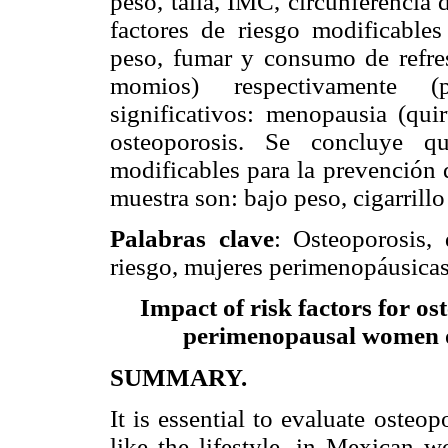
peso, talla, IMC, circunferencia 
factores de riesgo modificable
peso, fumar y consumo de refres
momios) respectivamente (
significativos: menopausia (quir
osteoporosis. Se concluye q
modificables para la prevención 
muestra son: bajo peso, cigarrillo 
Palabras clave
: Osteoporosis, 
riesgo, mujeres perimenopáusicas
Impact of risk factors for os
perimenopausal women of
SUMMARY.
It is essential to evaluate osteop
like the lifestyle, in Mexican w