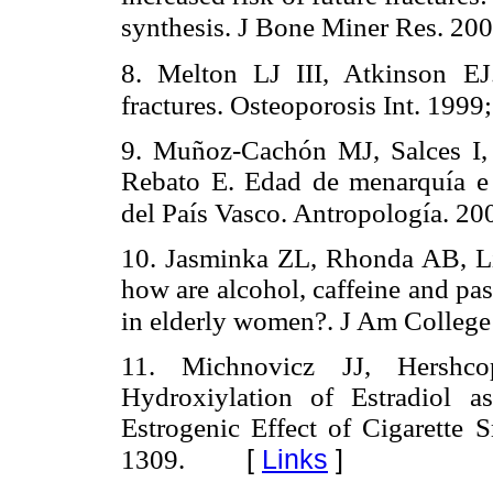
synthesis. J Bone Miner Res. 20
8. Melton LJ III, Atkinson EJ.
fractures. Osteoporosis Int. 1999
9. Muñoz-Cachón MJ, Salces I
Rebato E. Edad de menarquía e i
del País Vasco. Antropología. 20
10. Jasminka ZL, Rhonda AB, Lis
how are alcohol, caffeine and pa
in elderly women?. J Am College
11. Michnovicz JJ, Hershc
Hydroxiylation of Estradiol 
Estrogenic Effect of Cigarette
[
Links
]
1309.