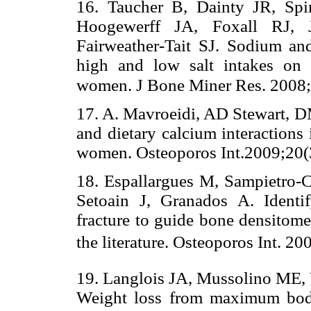
16. Taucher B, Dainty JR, Sp
Hoogewerff JA, Foxall RJ,
Fairweather-Tait SJ. Sodium an
high and low salt intakes on
women. J Bone Miner Res. 2008;
17. A. Mavroeidi, AD Stewart, D
and dietary calcium interactions
women. Osteoporos Int.2009;20(
18. Espallargues M, Sampietro-
Setoain J, Granados A. Identif
fracture to guide bone densitome
the literature. Osteoporos Int. 20
19. Langlois JA, Mussolino ME, 
Weight loss from maximum bod