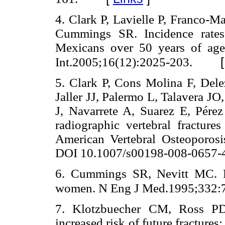
4. Clark P, Lavielle P, Franco-M
Cummings SR. Incidence rates 
Mexicans over 50 years of age
Int.2005;16(12):2025-203.
5. Clark P, Cons Molina F, Del
Jaller JJ, Palermo L, Talavera J
J, Navarrete A, Suarez E, Pér
radiographic vertebral fracture
American Vertebral Osteoporos
DOI 10.1007/s00198-008-0657-
6. Cummings SR, Nevitt MC. Ri
women. N Eng J Med.1995;332:
7. Klotzbuecher CM, Ross PD.
increased risk of future fractures: