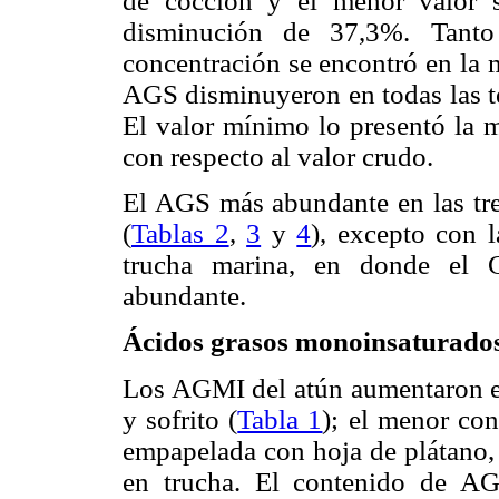
de cocción y el menor valor 
disminución de 37,3%. Tant
concentración se encontró en la 
AGS disminuyeron en todas las té
El valor mínimo lo presentó la m
con respecto al valor crudo.
El AGS más abundante en las tres
(
Tablas 2
,
3
y
4
), excepto con 
trucha marina, en donde el 
abundante.
Ácidos grasos monoinsaturado
Los AGMI del atún aumentaron en
y sofrito (
Tabla 1
); el menor co
empapelada con hoja de plátano,
en trucha. El contenido de A