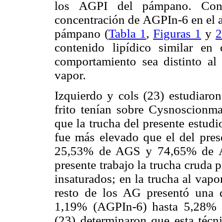
los AGPI del pámpano. Con 
concentración de AGPIn-6 en el 
pámpano (
Tabla 1
,
Figuras 1
y
2
contenido lipídico similar en
comportamiento sea distinto al
vapor.
Izquierdo y cols (23) estudiaron
frito tenían sobre Cysnoscionm
que la trucha del presente estud
fue más elevado que el del prese
25,53% de AGS y 74,65% de AG
presente trabajo la trucha crud
insaturados; en la trucha al vap
resto de los AG presentó una 
1,19% (AGPIn-6) hasta 5,28% 
(23) determinaron que esta técn