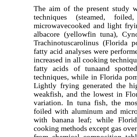
The aim of the present study w
techniques (steamed, foile
microwavecooked and light fryin
albacore (yellowfin tuna), Cyn
Trachinotuscarolinus (Florida p
fatty acid analyses were perform
increased in all cooking techniq
fatty acids of tunaand spotte
techniques, while in Florida pom
Lightly frying generated the hi
weakfish, and the lowest in Flo
variation. In tuna fish, the m
foiled with aluminum and micro
with banana leaf; while Flor
cooking methods except gas oven.
from chemical composition tabl