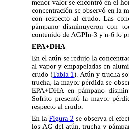
menor valor se encontró en el ho
concentración se observó en la m
con respecto al crudo. Las co
pámpano disminuyeron con tod
contenido de AGPIn-3 y n-6 lo pre
EPA+DHA
En el atún se redujo la concentr
al vapor y empapeladas en alumi
crudo (
Tabla 1
). Atún y trucha s
trucha, la mayor pérdida se obse
EPA+DHA en pámpano disminuyó
Sofrito presentó la mayor pérd
respecto al crudo.
En la
Figura 2
se observa el efec
los AG del atún, trucha y pámpa