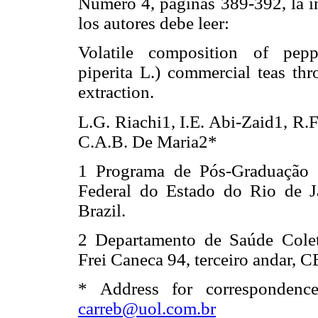
Número 4, paginas 389-392, la i
los autores debe leer:
Volatile composition of pep
piperita L.) commercial teas th
extraction.
L.G. Riachi1, I.E. Abi-Zaid1, R.
C.A.B. De Maria2*
1 Programa de Pós-Graduação 
Federal do Estado do Rio de J
Brazil.
2 Departamento de Saúde Colet
Frei Caneca 94, terceiro andar, C
* Address for correspondenc
carreb@uol.com.br