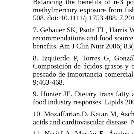
Balancing the benefits of n-3 po
methylmercury exposure from fish
508. doi: 10.1111/j.1753 488. 7.20
7. Gebauer SK, Psota TL, Harris W
recommendations and food sources 
benefits. Am J Clin Nutr 2006; 83
8. Izquierdo P, Torres G, Gonz
Composición de ácidos grasos y 
pescado de importancia comercia
9:463-468.
9. Hunter JE. Dietary trans fatty
food industry responses. Lipids 20
10. Mozaffarian.D. Katan M, Asch
acids and cardiovascular disease
11. Nasiff A, Meriño E. Ácidos 