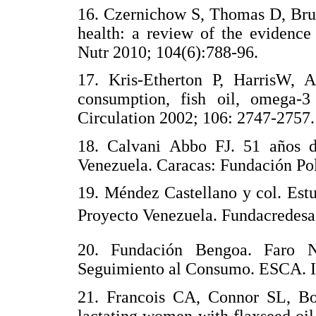
16. Czernichow S, Thomas D, Bruc
health: a review of the evidence
Nutr 2010; 104(6):788-96.
17. Kris-Etherton P, HarrisW, 
consumption, fish oil, omega-3 
Circulation 2002; 106: 2747-2757.
18. Calvani Abbo FJ. 51 años de
Venezuela. Caracas: Fundación Pol
19. Méndez Castellano y col. Est
Proyecto Venezuela. Fundacredesa
20. Fundación Bengoa. Faro Nu
Seguimiento al Consumo. ESCA. I
21. Francois CA, Connor SL, B
lactating women with flaxseed oil