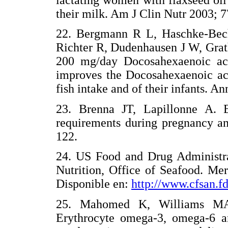
their milk. Am J Clin Nutr 2003; 7
22. Bergmann R L, Haschke-Bec
Richter R, Dudenhausen J W, Grat
200 mg/day Docosahexaenoic aci
improves the Docosahexaenoic aci
fish intake and of their infants. A
23. Brenna JT, Lapillonne A. 
requirements during pregnancy an
122.
24. US Food and Drug Administra
Nutrition, Office of Seafood. Me
Disponible en:
http://www.cfsan.f
25. Mahomed K, Williams MA
Erythrocyte omega-3, omega-6 and