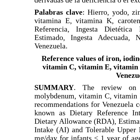
Palabras clave
: Hierro, yodo, zi
vitamina E, vitamina K, caroteno
Referencia, Ingesta Dietétic
Estimado, Ingesta Adecuada, N
Venezuela.
Reference values of iron, iodi
vitamin C, vitamin E, vitamin
Venezue
SUMMARY
. The review on i
molybdenum, vitamin C, vitamin E
recommendations for Venezuela co
known as Dietary Reference In
Dietary Allowance (RDA), Estima
Intake (AI) and Tolerable Upper 
mg/day for infants < 1 year of ag