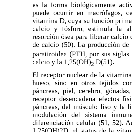
es la forma biológicamente acti
puede ocurrir en macrófagos, c
vitamina D, cuya su función prima
calcio y fósforo, estimula la ab
resorción ósea para liberar calcio
de calcio (50). La producción de
paratiroidea (PTH, por sus siglas 
calcio y la 1,25(OH)
D(51).
2
El receptor nuclear de la vitamina
hueso, sino en otros tejidos com
páncreas, piel, cerebro, gónada
receptor desencadena efectos fis
páncreas, del músculo liso y la l
modulación del sistema inmune
diferenciación celular (51, 52). 
1,25(OH)2D, el status de la vita