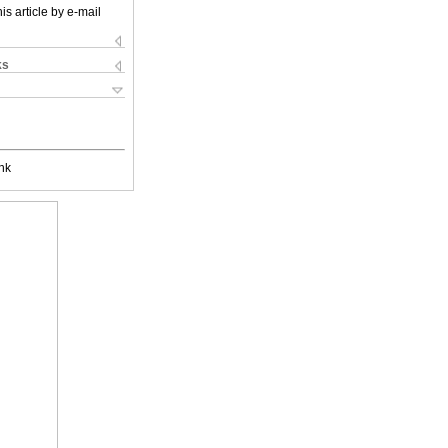
is article by e-mail
ks
nk