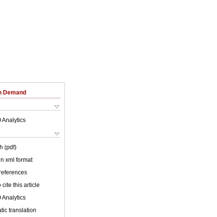
on Demand
 Analytics
h (pdf)
 in xml format
 references
cite this article
 Analytics
ic translation