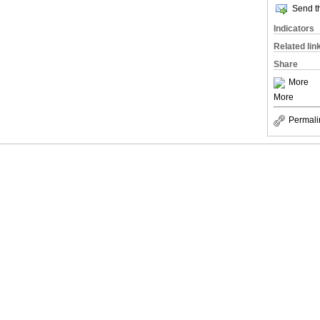
Send th
Indicators
Related lin
Share
More
More
Permali