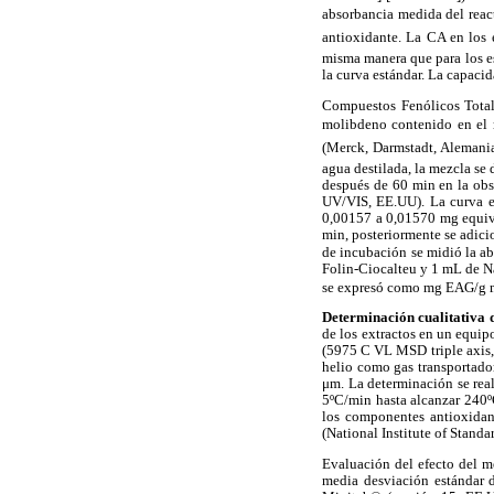
absorbancia medida del react
antioxidante. La CA en los 
misma manera que para los es
la curva estándar. La capaci
Compuestos Fenólicos Total
molibdeno contenido en el r
(Merck, Darmstadt, Alemania
agua destilada, la mezcla s
después de 60 min en la ob
UV/VIS, EE.UU). La curva es
0,00157 a 0,01570 mg equiva
min, posteriormente se adic
de incubación se midió la a
Folin-Ciocalteu y 1 mL de N
se expresó como mg EAG/g m
Determinación cualitativa 
de los extractos en un equip
(5975 C VL MSD triple axis, 
helio como gas transportado
μm. La determinación se rea
5ºC/min hasta alcanzar 240ºC
los componentes antioxidant
(National Institute of Stand
Evaluación del efecto del mé
media desviación estándar d