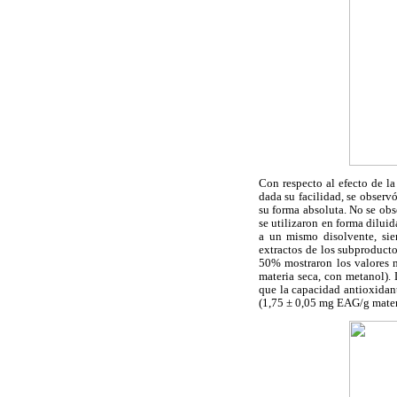
Con respecto al efecto de l
dada su facilidad, se observó
su forma absoluta. No se obs
se utilizaron en forma diluid
a un mismo disolvente, sie
extractos de los subproducto
50% mostraron los valores 
materia seca, con metanol). 
que la capacidad antioxidant
(1,75 ± 0,05 mg EAG/g materi