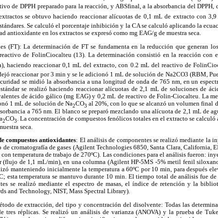
ivo de DPPH preparado para la reacción, y ABSfinal, a la absorbancia del DPPH, 
extractos se obtuvo haciendo reaccionar alícuotas de 0,1 mL de extracto con 3,
tándares. Se calculó el porcentaje inhibición y la CA se calculó aplicando la ecua
dad antioxidante en los extractos se expresó como mg EAG/g de muestra seca.
es (FT): La determinación de FT se fundamenta en la reducción que generan los
eactivo de FolinCiocalteu (13). La determinación consistió en la reacción con el
), haciendo reaccionar 0,1 mL del extracto, con 0.2 mL del reactivo de FolinCi
e dejó reaccionar por 3 min y se le adicionó 1 mL de solución de Na2CO3 (RBM, Pu
scuridad se midió la absorbancia a una longitud de onda de 765 nm, en un espec
tándar se realizó haciendo reaccionar alícuotas de 2,1 mL de soluciones de áci
lentes de ácido gálico (mg EAG) y 0,2 mL de reactivo de Folin-Ciocalteu. La mez
ionó 1 mL de solución de Na
CO
al 20%, con lo que se alcanzó un volumen final 
2
3
bsorbancia a 765 nm. El blanco se preparó mezclando una alícuota de 2,1 mL de ag
a
CO
. La concentración de compuestos fenólicos totales en el extracto se calculó a
2
3
uestra seca.
de compuestos antioxidantes
: El análisis de componentes se realizó mediante la 
o de cromatografía de gases (Agilent Technologies 6850, Santa Clara, California, 
con temperatura de trabajo de 270ºC). Las condiciones para el análisis fueron: in
r (flujo de 1,1 mL/min), en una columna (Agilent HP-5MS -5% metil fenil siloxa
lizó manteniendo inicialmente la temperatura a 60ºC por 10 min, para después elev
; esta temperatura se mantuvo durante 10 min. El tiempo total de análisis fue de
es se realizó mediante el espectro de masas, el índice de retención y la biblio
ards and Technology, NIST, Mass Spectral Library).
todo de extracción, del tipo y concentración del disolvente: Todas las determina
e tres réplicas. Se realizó un análisis de varianza (ANOVA) y la prueba de Tuke