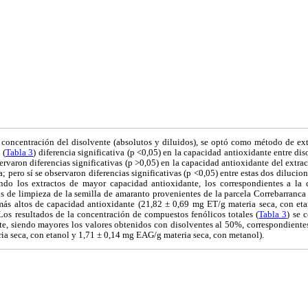
a concentración del disolvente (absolutos y diluidos), se optó como método de e
 (
Tabla 3
) diferencia significativa (p <0,05) en la capacidad antioxidante entre di
ervaron diferencias significativas (p >0,05) en la capacidad antioxidante del extrac
a; pero sí se observaron diferencias significativas (p <0,05) entre estas dos diluci
ndo los extractos de mayor capacidad antioxidante, los correspondientes a la
s de limpieza de la semilla de amaranto provenientes de la parcela Correbarranca I 
más altos de capacidad antioxidante (21,82 ± 0,69 mg ET/g materia seca, con et
Los resultados de la concentración de compuestos fenólicos totales (
Tabla 3
) se 
e, siendo mayores los valores obtenidos con disolventes al 50%, correspondientes
a seca, con etanol y 1,71 ± 0,14 mg EAG/g materia seca, con metanol).