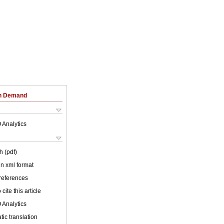
on Demand
 Analytics
h (pdf)
 in xml format
 references
cite this article
 Analytics
ic translation