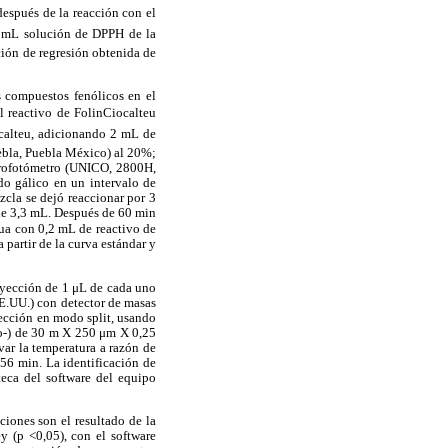
después de la reacción con el
9 mL solución de DPPH de la
ción de regresión obtenida de
 compuestos fenólicos en el
 reactivo de FolinCiocalteu
ocalteu, adicionando 2 mL de
ebla, Puebla México) al 20%;
trofotómetro (UNICO, 2800H,
do gálico en un intervalo de
cla se dejó reaccionar por 3
de 3,3 mL. Después de 60 min
ua con 0,2 mL de reactivo de
 partir de la curva estándar y
inyección de 1 μL de cada uno
EE.UU.) con detector de masas
yección en modo split, usando
no-) de 30 m X 250 μm X 0,25
ar la temperatura a razón de
 56 min. La identificación de
teca del software del equipo
ciones son el resultado de la
y (p <0,05), con el software