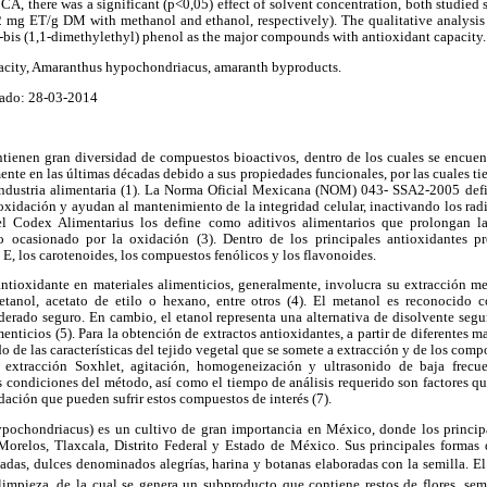
CA, there was a significant (p<0,05) effect of solvent concentration, both studied
2 mg ET/g DM with methanol and ethanol, respectively). The qualitative analysis 
-bis (1,1-dimethylethyl) phenol as the major compounds with antioxidant capacity.
pacity, Amaranthus hypochondriacus, amaranth byproducts.
ado: 28-03-2014
ntienen gran diversidad de compuestos bioactivos, dentro de los cuales se encuent
nte en las últimas décadas debido a sus propiedades funcionales, por las cuales tie
 industria alimentaria (1). La Norma Oficial Mexicana (NOM) 043- SSA2-2005 def
oxidación y ayudan al mantenimiento de la integridad celular, inactivando los rad
, el Codex Alimentarius los define como aditivos alimentarios que prolongan la
ro ocasionado por la oxidación (3). Dentro de los principales antioxidantes pr
 E, los carotenoides, los compuestos fenólicos y los flavonoides.
antioxidante en materiales alimenticios, generalmente, involucra su extracción me
etanol, acetato de etilo o hexano, entre otros (4). El metanol es reconocido 
derado seguro. En cambio, el etanol representa una alternativa de disolvente seg
enticios (5). Para la obtención de extractos antioxidantes, a partir de diferentes ma
o de las características del tejido vegetal que se somete a extracción y de los comp
xtracción Soxhlet, agitación, homogeneización y ultrasonido de baja frecuen
as condiciones del método, así como el tiempo de análisis requerido son factores qu
dación que pueden sufrir estos compuestos de interés (7).
pochondriacus) es un cultivo de gran importancia en México, donde los principa
 Morelos, Tlaxcala, Distrito Federal y Estado de México. Sus principales forma
adas, dulces denominados alegrías, harina y botanas elaboradas con la semilla. 
impieza, de la cual se genera un subproducto que contiene restos de flores, semi