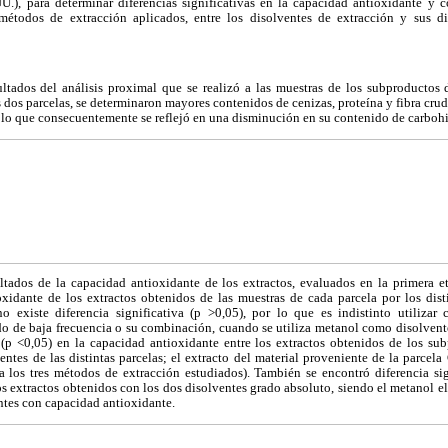
.), para determinar diferencias significativas en la capacidad antioxidante y
 métodos de extracción aplicados, entre los disolventes de extracción y sus d
ultados del análisis proximal que se realizó a las muestras de los subproductos 
 dos parcelas, se determinaron mayores contenidos de cenizas, proteína y fibra crud
I, lo que consecuentemente se reflejó en una disminución en su contenido de carbohi
ltados de la capacidad antioxidante de los extractos, evaluados en la primera e
xidante de los extractos obtenidos de las muestras de cada parcela por los dis
o existe diferencia significativa (p >0,05), por lo que es indistinto utiliza
o de baja frecuencia o su combinación, cuando se utiliza metanol como disolvente
a (p <0,05) en la capacidad antioxidante entre los extractos obtenidos de los su
ntes de las distintas parcelas; el extracto del material proveniente de la parcel
a los tres métodos de extracción estudiados). También se encontró diferencia sign
s extractos obtenidos con los dos disolventes grado absoluto, siendo el metanol el
tes con capacidad antioxidante.