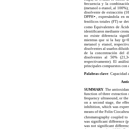
frecuencia y la combinació
(metanol o etanol, al 100%);
disolvente de extracción (1
DPPH▪, expresándola en mg
fenólicos totales (FT) se d
como Equivalentes de Ácido
identificaron mediante croma
no existe diferencia signi
mientras que si la hay (p<
metanol y etanol, respectiv
disolventes al usarlos diluid
de la concentración del d
disolventes al 50% (21,
respectivamente). El anális
principales compuestos con 
Palabras clave
: Capacidad 
Anti
SUMMARY
. The antioxida
function of three extraction
frequency ultrasound, or th
on a second stage, the eff
inhibition, which was expre
means of the Folin Ciocalt
chromatography coupled to m
was significant difference 
was not significant differe