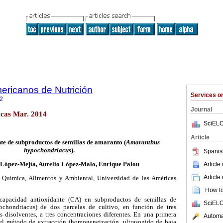
ericanos de Nutrición
Services 
2
Journal
cas Mar. 2014
SciELO
Article
te de subproductos de semillas de amaranto (
Amaranthus
hypochondriacus
).
Spanis
Article
i López-Mejía, Aurelio López-Malo, Enrique Palou
Article
 Química, Alimentos y Ambiental, Universidad de las Américas
How to 
capacidad antioxidante (CA) en subproductos de semillas de
SciELO
chondriacus) de dos parcelas de cultivo, en función de tres
 disolventes, a tres concentraciones diferentes. En una primera
Automat
del método de extracción (homogeneización, ultrasonido de baja