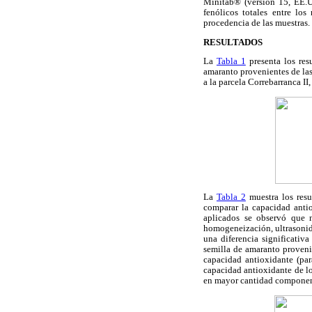
Minitab® (versión 15, EE.UU
fenólicos totales entre los
procedencia de las muestras.
RESULTADOS
La
Tabla 1
presenta los res
amaranto provenientes de las
a la parcela Correbarranca I
La
Tabla 2
muestra los resu
comparar la capacidad antio
aplicados se observó que n
homogeneización, ultrasonid
una diferencia significativ
semilla de amaranto provenie
capacidad antioxidante (par
capacidad antioxidante de lo
en mayor cantidad componen