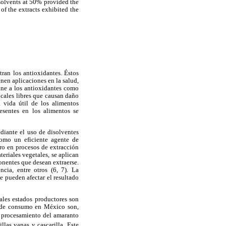
 solvents at 50% provided the
of the extracts exhibited the
ran los antioxidantes. Éstos
nen aplicaciones en la salud,
ine a los antioxidantes como
icales libres que causan daño
 vida útil de los alimentos
esentes en los alimentos se
diante el uso de disolventes
como un eficiente agente de
uro en procesos de extracción
teriales vegetales, se aplican
onentes que desean extraerse.
cia, entre otros (6, 7). La
e pueden afectar el resultado
les estados productores son
s de consumo en México son,
El procesamiento del amaranto
llas vanas y cascarilla. Este