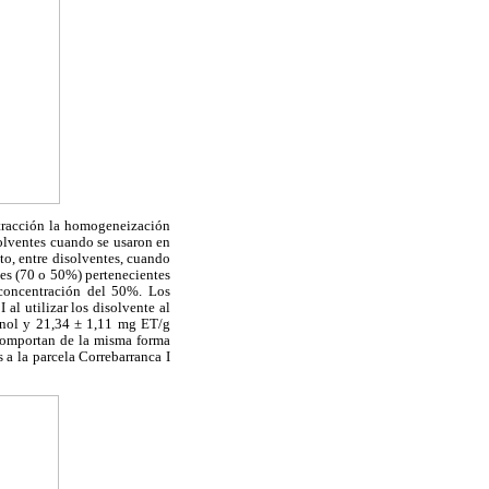
xtracción la homogeneización
solventes cuando se usaron en
to, entre disolventes, cuando
ones (70 o 50%) pertenecientes
 concentración del 50%. Los
al utilizar los disolvente al
anol y 21,34 ± 1,11 mg ET/g
comportan de la misma forma
 a la parcela Correbarranca I