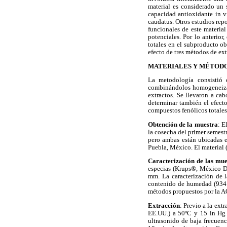
material es considerado un 
capacidad antioxidante in vi
caudatus. Otros estudios rep
funcionales de este material
potenciales. Por lo anterior
totales en el subproducto ob
efecto de tres métodos de ext
MATERIALES Y MÉTOD
La metodología consistió 
combinándolos homogeneizaci
extractos. Se llevaron a ca
determinar también el efect
compuestos fenólicos totales 
Obtención de la muestra
: E
la cosecha del primer semest
pero ambas están ubicadas e
Puebla, México. El material 
Caracterización de las mue
especias (Krups®, México D.
mm. La caracterización de l
contenido de humedad (934.01
métodos propuestos por la AO
Extracción
: Previo a la ext
EE.UU.) a 50ºC y 15 in Hg d
ultrasonido de baja frecue