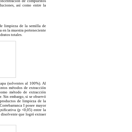
 concentración de compuestos
iluciones, así como entre la
de limpieza de la semilla de
a en la muestra perteneciente
dratos totales.
tapa (solventes al 100%). Al
tintos métodos de extracción
r como método de extracción
. Sin embargo, si se observó
bproductos de limpieza de la
a Correbarranca I posee mayor
ificativa (p <0,05) entre la
 disolvente que logró extraer