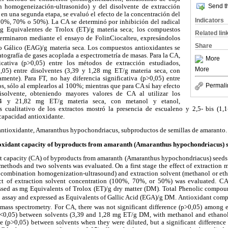
Send th
n homogeneización-ultrasonido) y del disolvente de extracción
 en una segunda etapa, se evaluó el efecto de la concentración del
Indicators
00%, 70% o 50%). La CA se determinó por inhibición del radical
 Equivalentes de Trolox (ET)/g materia seca; los compuestos
Related lin
eterminaron mediante el ensayo de FolinCiocalteu, expresándolos
Share
 Gálico (EAG)/g materia seca. Los compuestos antioxidantes se
tografía de gases acoplada a espectrometría de masas. Para la CA,
More
ficativa (p>0,05) entre los métodos de extracción estudiados,
More
0,05) entre disolventes (3,39 y 1,28 mg ET/g materia seca, con
amente). Para FT, no hay diferencia significativa (p>0,05) entre
Permali
os, sólo al emplearlos al 100%; mientras que para CA sí hay efecto
isolvente, obteniendo mayores valores de CA al utilizar los
34 y 21,82 mg ET/g materia seca, con metanol y etanol,
is cualitativo de los extractos mostró la presencia de escualeno y 2,5- bis (1,1
capacidad antioxidante.
antioxidante, Amaranthus hypochondriacus, subproductos de semillas de amaranto.
oxidant capacity of byproducts from amaranth (Amaranthus hypochondriacus) s
nt capacity (CA) of byproducts from amaranth (Amaranthus hypochondriacus) seeds f
 methods and two solvents was evaluated. On a first stage the effect of extractio
e combination homogenization-ultrasound) and extraction solvent (methanol or et
ect of extraction solvent concentration (100%, 70%, or 50%) was evaluated.
ssed as mg Equivalents of Trolox (ET)/g dry matter (DM). Total Phenolic compo
eu assay and expressed as Equivalents of Gallic Acid (EGA)/g DM. Antioxidant comp
ass spectrometry. For CA, there was not significant difference (p>0,05) among e
(p<0,05) between solvents (3,39 and 1,28 mg ET/g DM, with methanol and ethanol, 
nce (p>0,05) between solvents when they were diluted, but a significant differenc