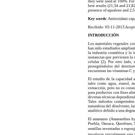
they were used at 100%. For 
best results (21,34 and 21,8
presence of squalene and 2,5
Key words
: Antioxidant ca
Recibido: 05-11-2013 Acept
INTRODUCCIÓN
Los materiales vegetales co
han sido estudiados ampliame
la industria cosmética y la
sustancias que previenen la 
celular (2). Por otro lado
protegiéndolos del deterio
encuentran las vitaminas C y
El estudio de la capacidad 
tales como agua, etanol, m
extracción, pero no es consi
para productos con fines alim
diversas técnicas dependiend
Tales métodos comprenden e
naturaleza del disolvente, l
analítico debido a una degra
El amaranto (Amaranthus hy
Puebla, Oaxaca, Querétaro,
semillas reventadas o esponj
involucra inicialmente una l