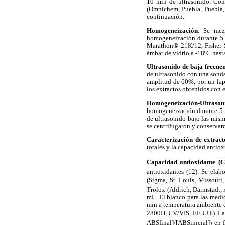
10 min de ultrasonido. Com
(Omnichem, Puebla, Puebla, 
continuación.
Homogeneización
: Se mez
homogeneización durante 5 m
Marathon® 21K/12, Fisher Sc
ámbar de vidrio a -18ºC hasta
Ultrasonido de baja frecue
de ultrasonido con una sonda
amplitud de 60%, por un lap
los extractos obtenidos con
Homogeneización-Ultrason
homogeneización durante 5 m
de ultrasonido bajo las mism
se centrifugaron y conservar
Caracterización de extract
totales y la capacidad antiox
Capacidad antioxidante (
antioxidantes (12). Se elab
(Sigma, St. Louis, Missour
Trolox (Aldrich, Darmstadt,
mL. El blanco para las medi
min a temperatura ambiente 
2800H, UV/VIS, EE.UU.). La c
ABSfinal]/[ABSinicial]) en 