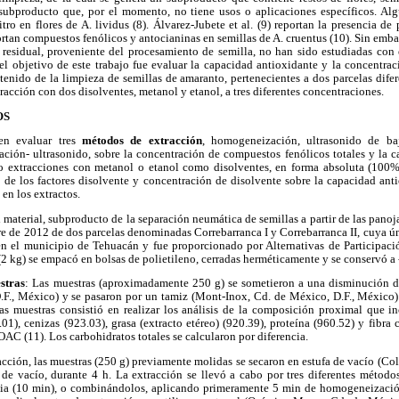
subproducto que, por el momento, no tiene usos o aplicaciones específicos. Al
tro en flores de A. lividus (8). Álvarez-Jubete et al. (9) reportan la presencia de 
ortan compuestos fenólicos y antocianinas en semillas de A. cruentus (10). Sin emba
 residual, proveniente del procesamiento de semilla, no han sido estudiadas con e
, el objetivo de este trabajo fue evaluar la capacidad antioxidante y la concentr
tenido de la limpieza de semillas de amaranto, pertenecientes a dos parcelas difer
racción con dos disolventes, metanol y etanol, a tres diferentes concentraciones.
OS
en evaluar tres
métodos de extracción
, homogeneización, ultrasonido de b
ón- ultrasonido, sobre la concentración de compuestos fenólicos totales y la c
bo extracciones con metanol o etanol como disolventes, en forma absoluta (100
o de los factores disolvente y concentración de disolvente sobre la capacidad ant
en los extractos.
l material, subproducto de la separación neumática de semillas a partir de las pano
re de 2012 de dos parcelas denominadas Correbarranca I y Correbarranca II, cuya úni
n el municipio de Tehuacán y fue proporcionado por Alternativas de Participaci
(2 kg) se empacó en bolsas de polietileno, cerradas herméticamente y se conservó a -
stras
: Las muestras (aproximadamente 250 g) se sometieron a una disminución 
F., México) y se pasaron por un tamiz (Mont-Inox, Cd. de México, D.F., México)
as muestras consistió en realizar los análisis de la composición proximal que i
), cenizas (923.03), grasa (extracto etéreo) (920.39), proteína (960.52) y fibra 
AC (11). Los carbohidratos totales se calcularon por diferencia.
racción, las muestras (250 g) previamente molidas se secaron en estufa de vacío (Co
e vacío, durante 4 h. La extracción se llevó a cabo por tres diferentes métod
ncia (10 min), o combinándolos, aplicando primeramente 5 min de homogeneizaci