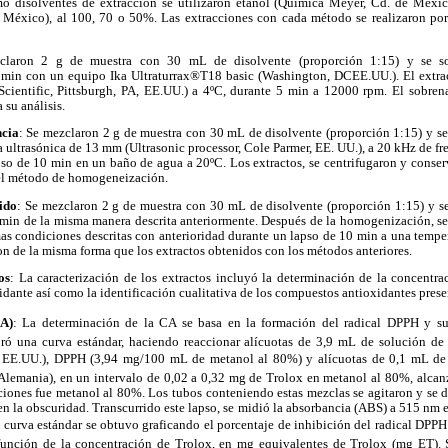
o disolventes de extracción se utilizaron etanol (Química Meyer, Cd. de Méxic
México), al 100, 70 o 50%. Las extracciones con cada método se realizaron por
claron 2 g de muestra con 30 mL de disolvente (proporción 1:15) y se s
in con un equipo Ika Ultraturrax®T18 basic (Washington, DCEE.UU.). El extract
ientific, Pittsburgh, PA, EE.UU.) a 4ºC, durante 5 min a 12000 rpm. El sobren
 su análisis.
ncia
: Se mezclaron 2 g de muestra con 30 mL de disolvente (proporción 1:15) y se
 ultrasónica de 13 mm (Ultrasonic processor, Cole Parmer, EE. UU.), a 20 kHz de fr
so de 10 min en un baño de agua a 20ºC. Los extractos, se centrifugaron y conse
 el método de homogeneización.
ido
: Se mezclaron 2 g de muestra con 30 mL de disolvente (proporción 1:15) y s
in de la misma manera descrita anteriormente. Después de la homogenización, se
as condiciones descritas con anterioridad durante un lapso de 10 min a una tempe
on de la misma forma que los extractos obtenidos con los métodos anteriores.
os
: La caracterización de los extractos incluyó la determinación de la concentr
idante así como la identificación cualitativa de los compuestos antioxidantes prese
CA)
: La determinación de la CA se basa en la formación del radical DPPH y s
oró una curva estándar, haciendo reaccionar alícuotas de 3,9 mL de solución de 2,
i, EE.UU.), DPPH (3,94 mg/100 mL de metanol al 80%) y alícuotas de 0,1 mL de 
 Alemania), en un intervalo de 0,02 a 0,32 mg de Trolox en metanol al 80%, alca
ciones fue metanol al 80%. Los tubos conteniendo estas mezclas se agitaron y se d
en la obscuridad. Transcurrido este lapso, se midió la absorbancia (ABS) a 515 nm
urva estándar se obtuvo graficando el porcentaje de inhibición del radical DPPH
función de la concentración de Trolox, en mg equivalentes de Trolox (mg ET). 