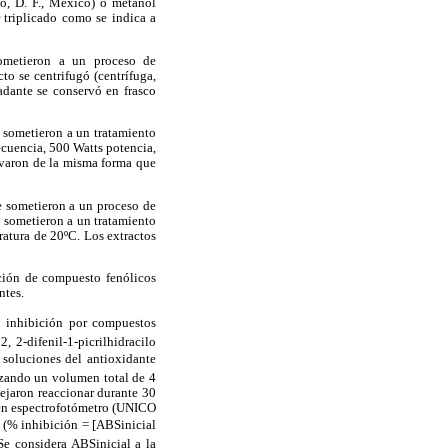
o, D. F., México) o metanol
 triplicado como se indica a
ometieron a un proceso de
o se centrifugó (centrífuga,
adante se conservó en frasco
 sometieron a un tratamiento
ecuencia, 500 Watts potencia,
rvaron de la misma forma que
e sometieron a un proceso de
 sometieron a un tratamiento
ratura de 20ºC. Los extractos
ación de compuesto fenólicos
ntes.
u inhibición por compuestos
 2-difenil-1-picrilhidracilo
soluciones del antioxidante
nzando un volumen total de 4
ejaron reaccionar durante 30
 en espectrofotómetro (UNICO
 (% inhibición = [ABSinicial
Se considera ABSinicial a la