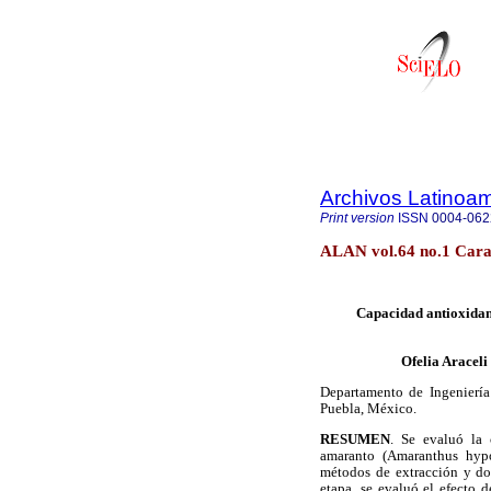
Archivos Latinoam
Print version
ISSN
0004-062
ALAN vol.64 no.1 Cara
Capacidad antioxidan
Ofelia Aracel
Departamento de Ingeniería
Puebla, México.
RESUMEN
. Se evaluó la 
amaranto (Amaranthus hypo
métodos de extracción y dos
etapa, se evaluó el efecto 