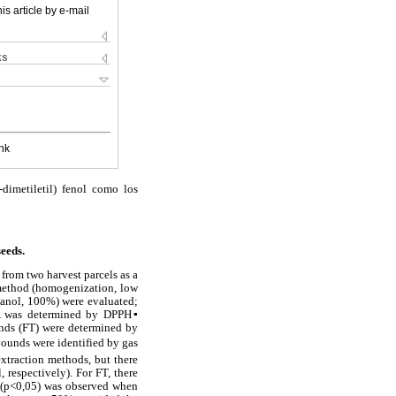
is article by e-mail
ks
nk
-dimetiletil) fenol como los
eeds.
rom two harvest parcels as a
n method (homogenization, low
hanol, 100%) were evaluated;
 CA was determined by DPPH▪
unds (FT) were determined by
ounds were identified by gas
xtraction methods, but there
respectively). For FT, there
e (p<0,05) was observed when