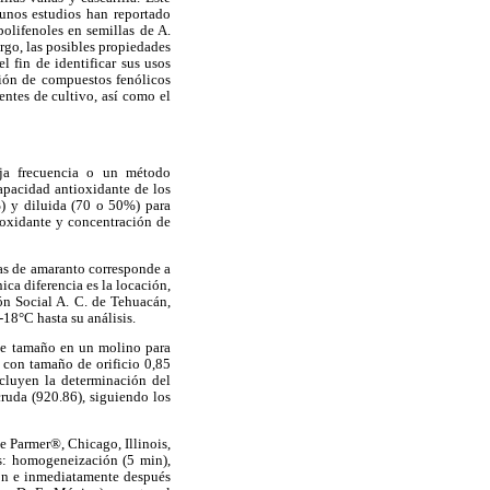
gunos estudios han reportado
polifenoles en semillas de A.
rgo, las posibles propiedades
l fin de identificar sus usos
ación de compuestos fenólicos
entes de cultivo, así como el
aja frecuencia o un método
apacidad antioxidante de los
%) y diluida (70 o 50%) para
ioxidante y concentración de
jas de amaranto corresponde a
ca diferencia es la locación,
ón Social A. C. de Tehuacán,
18°C hasta su análisis.
de tamaño en un molino para
 con tamaño de orificio 0,85
ncluyen la determinación del
cruda (920.86), siguiendo los
le Parmer®, Chicago, Illinois,
os: homogeneización (5 min),
ón e inmediatamente después