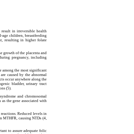
result in irreversible health
-age children, breastfeeding
 resulting in higher folate
the growth of the placenta and
 during pregnancy, including
re among the most significant
y are caused by the abnormal
ects occur anywhere along the
enic bladder, urinary tract
ons (5).
el syndrome and chromosomal
 as the gene associated with
 reactions. Reduced levels in
n in MTHFR, causing NTDs (4,
tant to assure adequate folic