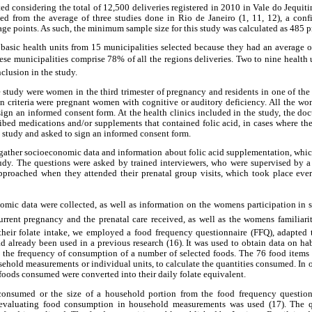
ed considering the total of 12,500 deliveries registered in 2010 in Vale do Jequi
ed from the average of three studies done in Rio de Janeiro (1, 11, 12), a con
tage points. As such, the minimum sample size for this study was calculated as 485
basic health units from 15 municipalities selected because they had an average o
ese municipalities comprise 78% of all the regions deliveries. Two to nine health
clusion in the study.
he study were women in the third trimester of pregnancy and residents in one of the
n criteria were pregnant women with cognitive or auditory deficiency. All the w
sign an informed consent form. At the health clinics included in the study, the doc
ribed medications and/or supplements that contained folic acid, in cases where 
 study and asked to sign an informed consent form.
 gather socioeconomic data and information about folic acid supplementation, whic
study. The questions were asked by trained interviewers, who were supervised by a
proached when they attended their prenatal group visits, which took place ever
ic data were collected, as well as information on the womens participation in s
rrent pregnancy and the prenatal care received, as well as the womens familiari
their folate intake, we employed a food frequency questionnaire (FFQ), adapted
d already been used in a previous research (16). It was used to obtain data on ha
 the frequency of consumption of a number of selected foods. The 76 food items o
sehold measurements or individual units, to calculate the quantities consumed. In or
 foods consumed were converted into their daily folate equivalent.
consumed or the size of a household portion from the food frequency question
for evaluating food consumption in household measurements was used (17). The q