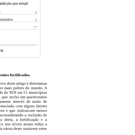
articulo por email
s
cionados
nk
entos fortificados.
tivo deste artigo é determinar
ões mais pobres do mundo. A
aúde do SUS em 15 municípios
, que inclui um questionário
camente através de razão de
associada com alguns fatores
vens e que realizavam menos
esconsiderando a inclusão de
 dieta, a fortificação e a
o nos níveis atuais reduz a
 oferta deste nutriente entre