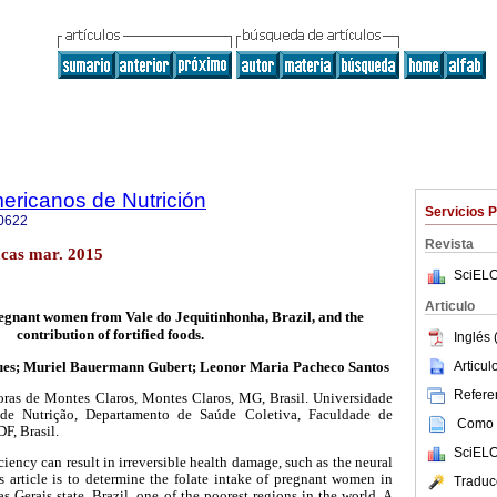
ericanos de Nutrición
Servicios 
0622
Revista
cas mar. 2015
SciELO
Articulo
regnant women from Vale do Jequitinhonha, Brazil, and the
contribution of fortified foods.
Inglés 
Articu
es; Muriel Bauermann Gubert; Leonor Maria Pacheco Santos
Referen
oras de Montes Claros, Montes Claros, MG, Brasil. Universidade
 de Nutrição, Departamento de Saúde Coletiva, Faculdade de
Como c
DF, Brasil.
SciELO
iciency can result in irreversible health damage, such as the neural
s article is to determine the folate intake of pregnant women in
Traduc
 Gerais state, Brazil, one of the poorest regions in the world. A