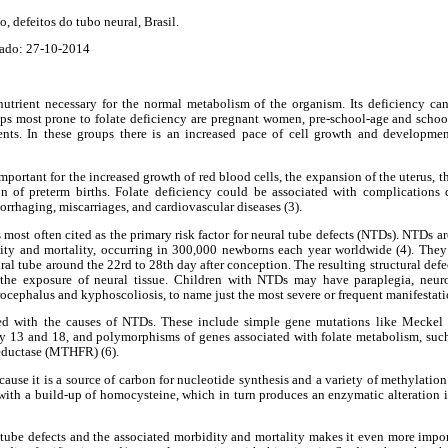
o, defeitos do tubo neural, Brasil.
ado: 27-10-2014
nutrient necessary for the normal metabolism of the organism. Its deficiency can 
ups most prone to folate deficiency are pregnant women, pre-school-age and school
ts. In these groups there is an increased pace of cell growth and development,
mportant for the increased growth of red blood cells, the expansion of the uterus, 
on of preterm births. Folate deficiency could be associated with complications
rhaging, miscarriages, and cardiovascular diseases (3).
s most often cited as the primary risk factor for neural tube defects (NTDs). NTDs a
ity and mortality, occurring in 300,000 newborns each year worldwide (4). The
ral tube around the 22rd to 28th day after conception. The resulting structural def
 the exposure of neural tissue. Children with NTDs may have paraplegia, neurog
drocephalus and kyphoscoliosis, to name just the most severe or frequent manifestati
ated with the causes of NTDs. These include simple gene mutations like Meck
my 13 and 18, and polymorphisms of genes associated with folate metabolism, such
eductase (MTHFR) (6).
ause it is a source of carbon for nucleotide synthesis and a variety of methylation
 with a build-up of homocysteine, which in turn produces an enzymatic alteratio
 tube defects and the associated morbidity and mortality makes it even more impor