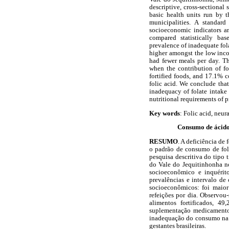
descriptive, cross-sectiona
basic health units run by 
municipalities. A standar
socioeconomic indicators a
compared statistically ba
prevalence of inadequate fol
higher amongst the low inc
had fewer meals per day. Th
when the contribution of fo
fortified foods, and 17.1% c
folic acid. We conclude that 
inadequacy of folate intake 
nutritional requirements of 
Key words
: Folic acid, neura
Consumo de ácido f
RESUMO
. A deficiência de 
o padrão de consumo de fol
pesquisa descritiva do tipo
do Vale do Jequitinhonha no
socioeconômico e inquérito
prevalências e intervalo de
socioeconômicos: foi maior
refeições por dia. Observou
alimentos fortificados, 4
suplementação medicamentos
inadequação do consumo na di
gestantes brasileiras.