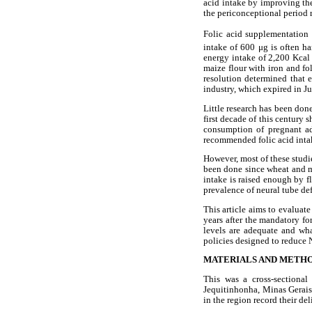
acid intake by improving the 
the periconceptional period 
Folic acid supplementation
intake of 600 μg is often ha
energy intake of 2,200 Kcal 
maize flour with iron and fo
resolution determined that 
industry, which expired in J
Little research has been don
first decade of this century
consumption of pregnant ado
recommended folic acid intake
However, most of these studie
been done since wheat and ma
intake is raised enough by fl
prevalence of neural tube def
This article aims to evaluat
years after the mandatory fo
levels are adequate and wha
policies designed to reduce
MATERIALS AND METH
This was a cross-sectional
Jequitinhonha, Minas Gerais,
in the region record their de