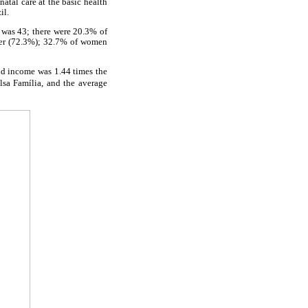
atal care at the basic health
il.
 was 43; there were 20.3% of
ner (72.3%); 32.7% of women
d income was 1.44 times the
sa Família, and the average