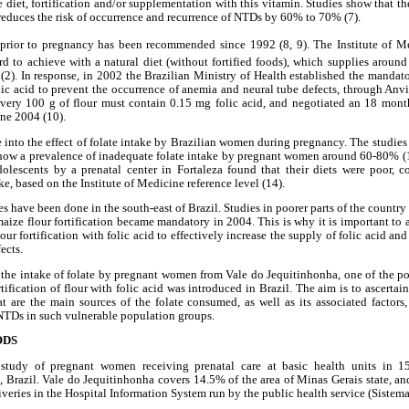
diet, fortification and/or supplementation with this vitamin. Studies show that the
reduces the risk of occurrence and recurrence of NTDs by 60% to 70% (7).
 prior to pregnancy has been recommended since 1992 (8, 9). The Institute of M
rd to achieve with a natural diet (without fortified foods), which supplies around
(2). In response, in 2002 the Brazilian Ministry of Health established the mandato
lic acid to prevent the occurrence of anemia and neural tube defects, through An
every 100 g of flour must contain 0.15 mg folic acid, and negotiated an 18 mont
une 2004 (10).
e into the effect of folate intake by Brazilian women during pregnancy. The studies
 show a prevalence of inadequate folate intake by pregnant women around 60-80% (1
lescents by a prenatal center in Fortaleza found that their diets were poor, 
, based on the Institute of Medicine reference level (14).
s have been done in the south-east of Brazil. Studies in poorer parts of the country
ize flour fortification became mandatory in 2004. This is why it is important to 
our fortification with folic acid to effectively increase the supply of folic acid an
ects.
e the intake of folate by pregnant women from Vale do Jequitinhonha, one of the poo
rtification of flour with folic acid was introduced in Brazil. The aim is to ascerta
t are the main sources of the folate consumed, as well as its associated factors,
 NTDs in such vulnerable population groups.
ODS
 study of pregnant women receiving prenatal care at basic health units in 1
 Brazil. Vale do Jequitinhonha covers 14.5% of the area of Minas Gerais state, an
liveries in the Hospital Information System run by the public health service (Siste