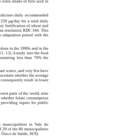
 extra intake of folic acid in
edicines daily recommended
 250 μg/day for a total daily
ry fortification of wheat and
visa resolution RDC 344. This
h adaptation period with the
 done in the 1990s and in the
1- 13). A study into the food
containing less than 70% the
 are scarce, and very few have
ascertain whether the average
d consequently result in lower
rest parts of the world, nine
in whether folate consumption
 providing inputs for public
5 municipalities in Vale do
d 29 of the 80 municipalities
ma Único de Saúde, SUS).