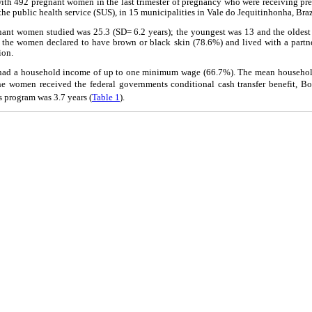
th 492 pregnant women in the last trimester of pregnancy who were receiving pren
 the public health service (SUS), in 15 municipalities in Vale do Jequitinhonha, Braz
nant women studied was 25.3 (SD= 6.2 years); the youngest was 13 and the oldest
f the women declared to have brown or black skin (78.6%) and lived with a part
ion.
had a household income of up to one minimum wage (66.7%). The mean househol
women received the federal governments conditional cash transfer benefit, Bol
is program was 3.7 years (
Table 1
).