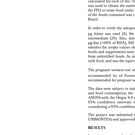
calculated for each of the 7
was used to obtain the nutr
the FFQ or some food under 
of the foods consumed was co
Brazil.
In order to verify the adequ
μg folate was used (9). W
intermediate (20). Also, dr
μg/day (<60% of RDA), 360 
whether the intake values obt
foods and supplements were c
from unfortified foods. As 
with food, and was the equiva
The pregnant womens use of
recommended by of Fonseca
recommended for pregnant w
The data were subject to sta
and food consumption, the 
ANOVA with the Origin 6.0 so
95% confidence intervals we
considering a 95% confidenc
The project was submitted 
UNIMONTES) and approved u
RESULTS