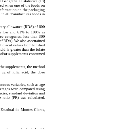
 Geografia e Estatística (18)
ted when one of the foods on
information on the packaging
 in all manufactures foods in
ietary allowance (RDA) of 600
 as low and 61% to 100% as
ee categories: less than 360
f RDA). We also ascertained
lic acid values from fortified
id is greater than the folate
 and/or supplements consumed
 the supplements, the method
μg of folic acid, the dose
inuous variables, such as age
verages were compared using
ncies, standard deviation and
e ratio (PR) was calculated,
 Estadual de Montes Claros,