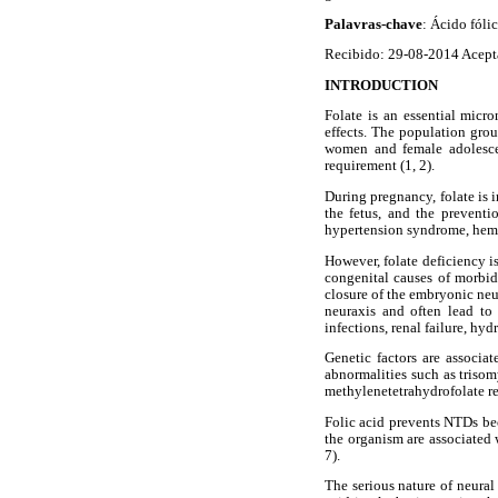
Palavras-chave
: Ácido fólic
Recibido: 29-08-2014 Acept
INTRODUCTION
Folate is an essential micro
effects. The population gro
women and female adolescen
requirement (1, 2).
During pregnancy, folate is i
the fetus, and the preventi
hypertension syndrome, hemor
However, folate deficiency i
congenital causes of morbid
closure of the embryonic neu
neuraxis and often lead to
infections, renal failure, hy
Genetic factors are associ
abnormalities such as triso
methylenetetrahydrofolate r
Folic acid prevents NTDs bec
the organism are associated
7).
The serious nature of neural