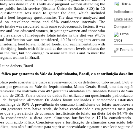
Enviar 
l study was done in 2013 with 492 pregnant women attending the
the public health service (Sistema Único de Saúde, SUS) in 15
Indicadore
d questionnaire was used to gather the data, which included
nd a food frequency questionnaire. The data were analyzed and
Links rela
sed on prevalence ratios and 95% confidence intervals. The
ate intake was associated with some socioeconomic factors: it was
Compartir
ome and less educated women, in younger women and those who
Otros
e prevalence of inadequate folate intake in the diet was 94.7%
od fortification was not considered, 49.2% taking into account
Otros
onsidering food folate, fortified foods, and supplementation with
fortifying foods with folic acid at the current levels reduces the
Permali
in the diet, but not enough to assure safe levels and to meet the
pregnant women in Brazil.
l tube defects, Brazil.
ólico por gestantes do Vale do Jequitinhonha, Brasil, e a contribuição dos alim
folato pode acarretar prejuízos irreversíveis como os defeitos do tubo neural. O obje
ato por gestantes no Vale do Jequitinhonha, Minas Gerais, Brasil, uma das regi
 transversal foi realizada com 492 gestantes atendidas em Unidades Básicas de S
 ano de 2013. Para a coleta de dados foi utilizado um questionário padronizado
 de frequência alimentar. Os dados foram analisados e comparados estatisti
 confiança de 95%. A prevalência de consumo insuficiente de folato mostrou-se 
 em gestantes com baixa renda, de baixa escolaridade e em gestantes mais jo
-se que a prevalência de consumo insuficiente de folato na dieta foi de 94,7% d
9,2% considerando a dieta com alimentos fortificados e 17,1% considerando a
a com ácido fólico. Conclui-se que a fortificação de alimentos com ácido fólic
eta, mas não é suficiente para suprir as necessidade e garantir os níveis seguros da