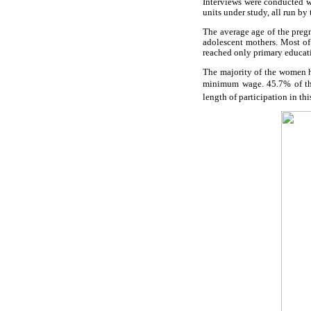
Interviews were conducted wi
units under study, all run by
The average age of the preg
adolescent mothers. Most o
reached only primary educat
The majority of the women 
minimum wage. 45.7% of the 
length of participation in th