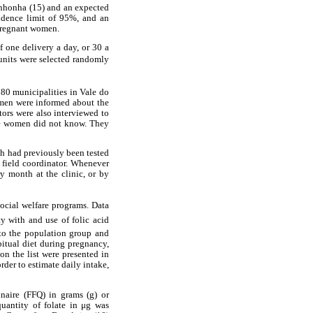
tinhonha (15) and an expected
fidence limit of 95%, and an
 pregnant women.
f one delivery a day, or 30 a
 units were selected randomly
 80 municipalities in Vale do
omen were informed about the
tors were also interviewed to
the women did not know. They
h had previously been tested
 field coordinator. Whenever
y month at the clinic, or by
ocial welfare programs. Data
ty with and use of folic acid
 to the population group and
bitual diet during pregnancy,
n the list were presented in
der to estimate daily intake,
naire (FFQ) in grams (g) or
uantity of folate in μg was