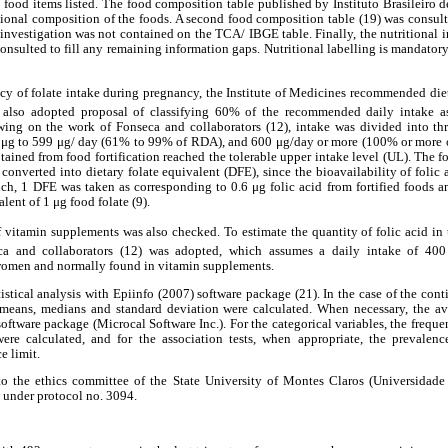
6 food items listed. The food composition table published by Instituto Brasileiro de
itional composition of the foods. A second food composition table (19) was consul
investigation was not contained on the TCA/ IBGE table. Finally, the nutritional 
nsulted to fill any remaining information gaps. Nutritional labelling is mandatory
acy of folate intake during pregnancy, the Institute of Medicines recommended d
e also adopted proposal of classifying 60% of the recommended daily intake
awing on the work of Fonseca and collaborators (12), intake was divided into thr
μg to 599 μg/ day (61% to 99% of RDA), and 600 μg/day or more (100% or more o
ained from food fortification reached the tolerable upper intake level (UL). The fo
onverted into dietary folate equivalent (DFE), since the bioavailability of folic ac
such, 1 DFE was taken as corresponding to 0.6 μg folic acid from fortified foods
lent of 1 μg food folate (9).
 vitamin supplements was also checked. To estimate the quantity of folic acid in
 and collaborators (12) was adopted, which assumes a daily intake of 400 
omen and normally found in vitamin supplements.
tistical analysis with Epiinfo (2007) software package (21). In the case of the cont
means, medians and standard deviation were calculated. When necessary, the a
ftware package (Microcal Software Inc.). For the categorical variables, the freque
re calculated, and for the association tests, when appropriate, the prevalenc
e limit.
to the ethics committee of the State University of Montes Claros (Universidade
nder protocol no. 3094.