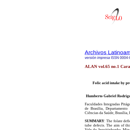
Archivos Latinoam
versión impresa
ISSN
0004-
ALAN vol.65 no.1 Cara
Folic acid intake by p
Humberto Gabriel Rodrigu
Faculdades Integradas Pitág
de Brasília, Departamento
Ciências da Saúde, Brasília, 
SUMMARY
: The folate def
tube defects. The aim of thi
Vale do Jequitinhonha, Minas