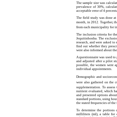
The sample size was calculat
prevalence of 30%, calculat
acceptable error of 4 percen
The field study was done at 
month, in 2012. Together, th
from each municipality for in
The inclusion criteria for t
Jequitinhonha. The exclusio
research, and were asked to 
find out whether they presc
were also informed about the
A questionnaire was used to
and adjusted after a pilot 
possible, the women were ap
individual appointments.
Demographic and socioeconom
were also gathered on the cu
supplementation. To assess 
nutrient evaluated, which ha
and presented options about
standard portions, using hou
the stated frequencies of the
To determine the portions 
milliliters (ml), a table 