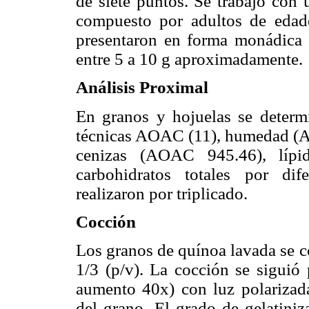
de siete puntos. Se trabajó con 
compuesto por adultos de edad
presentaron en forma monádica 
entre 5 a 10 g aproximadamente.
Análisis Proximal
En granos y hojuelas se deter
técnicas AOAC (11), humedad (
cenizas (AOAC 945.46), lípi
carbohidratos totales por dif
realizaron por triplicado.
Cocción
Los granos de quínoa lavada se c
1/3 (p/v). La cocción se sigui
aumento 40x) con luz polarizada
del grano. El grado de gelatiniz