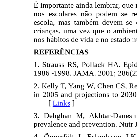
É
importante ainda lembrar, que 
nos escolares não podem se re
escola, mas também devem se e
crianças, uma vez que o ambient
nos hábitos de vida e no estado nu
REFERÊNCIAS
1. Strauss RS, Pollack HA. Epid
1986 -1998. JAMA. 2001; 286
2. Kelly T, Yang W, Chen CS, Re
in 2005 and projections to 2030
[
Links
]
3. Dehghan M, Akhtar-Danesh 
prevalence and prevention. Nut
4. Önnerfält J, Erlandsson L