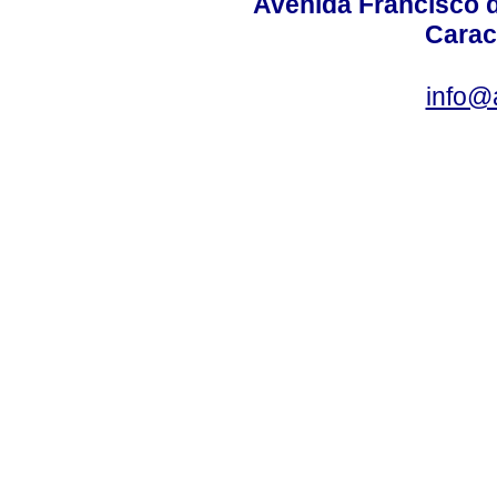
Avenida Francisco d
Carac
info@a