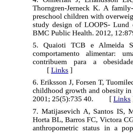
Thorngren-Jerneck K. A family-b
preschool children with overwei
study design of LOOPS- Lund o
BMC Public Health. 2012, 12
5. Quaioti TCB e Almeida SS
comportamento alimentar: um
contribuem para a obesidade
[
Links
]
6. Eriksson J, Forsen T, Tuomile
childhood growth and obesity in 
2001; 25(5):735 40. [
Links
7. Matijasevich A, Santos IS,
Horta BL, Barros FC, Victora CG.
anthropometric status in a pop