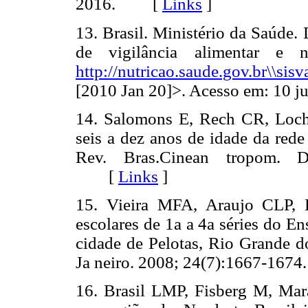
2016. [
Links
]
13. Brasil. Ministério da Saúde.
de vigilância alimentar e n
http://nutricao.saude.gov.br\\s
[2010 Jan 20]>. Acesso em: 10 ju
14. Salomons E, Rech CR, Loch 
seis a dez anos de idade da rede
Rev. Bras.Cinean tropom. D
[
Links
]
15. Vieira MFA, Araujo CLP, H
escolares de 1a a 4a séries do E
cidade de Pelotas, Rio Grande do
Ja neiro. 2008; 24(7):1667-1
16. Brasil LMP, Fisberg M, Mar