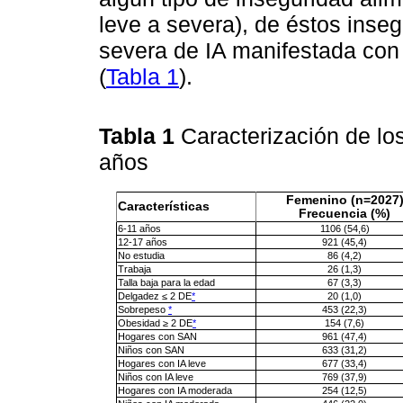
leve a severa), de éstos inse
severa de IA manifestada con
(
Tabla 1
).
Tabla 1
Caracterización de lo
años
Femenino (n=2027
Características
Frecuencia (%)
6-11 años
1106 (54,6)
12-17 años
921 (45,4)
No estudia
86 (4,2)
Trabaja
26 (1,3)
Talla baja para la edad
67 (3,3)
Delgadez ≤ 2 DE
*
20 (1,0)
Sobrepeso
*
453 (22,3)
Obesidad ≥ 2 DE
*
154 (7,6)
Hogares con SAN
961 (47,4)
Niños con SAN
633 (31,2)
Hogares con IA leve
677 (33,4)
Niños con IA leve
769 (37,9)
Hogares con IA moderada
254 (12,5)