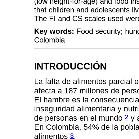
(low height-for-age) and food ins
that children and adolescents li
The FI and CS scales used were 
Key words:
Food security; hung
Colombia
INTRODUCCIÓN
La falta de alimentos parcial 
afecta a 187 millones de pers
El hambre es la consecuencia
inseguridad alimentaria y nutr
2
de personas en el mundo
y 
En Colombia, 54% de la poblac
3
alimentos
.