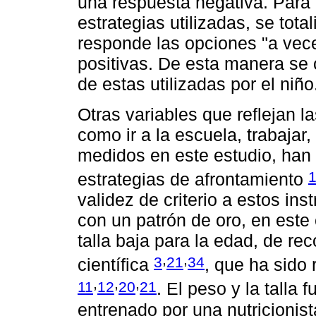
una respuesta negativa. Para c
estrategias utilizadas, se tota
responde las opciones "a vec
positivas. De esta manera se
de estas utilizadas por el niño
Otras variables que reflejan la
como ir a la escuela, trabajar
medidos en este estudio, han s
estrategias de afrontamiento
validez de criterio a estos i
con un patrón de oro, en este
talla baja para la edad, de re
,
,
3
21
34
científica
, que ha sido
,
,
,
11
12
20
21
. El peso y la talla
entrenado por una nutricionist