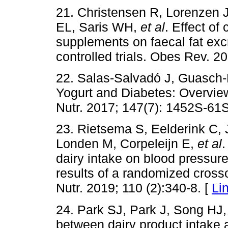
21. Christensen R, Lorenzen 
EL, Saris WH,
et al
. Effect of
supplements on faecal fat exc
controlled trials. Obes Rev. 2
22. Salas-Salvadó J, Guasch-
Yogurt and Diabetes: Overview
Nutr. 2017; 147(7): 1452S-61S
23. Rietsema S, Eelderink C, 
Londen M, Corpeleijn E,
et al
.
dairy intake on blood pressur
results of a randomized crosso
Nutr. 2019; 110 (2):340-8. [
Li
24. Park SJ, Park J, Song HJ
between dairy product intake 