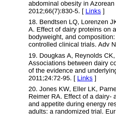
abdominal obesity in Azorean 
2012;66(7):830-5. [
Links
]
18. Bendtsen LQ, Lorenzen J
A. Effect of dairy proteins on 
bodyweight, and composition: 
controlled clinical trials. Adv
19. Dougkas A, Reynolds CK,
Associations between dairy c
of the evidence and underlyi
2011;24:72-95. [
Links
]
20. Jones KW, Eller LK, Parn
Reimer RA. Effect of a dairy- 
and appetite during energy res
adults: a randomized trial. Eur