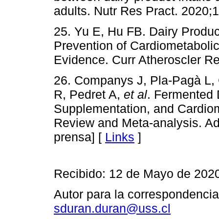
adults. Nutr Res Pract. 2020;1
25. Yu E, Hu FB. Dairy Product
Prevention of Cardiometaboli
Evidence. Curr Atheroscler Re
26. Companys J, Pla-Pagà L, 
R, Pedret A,
et al
. Fermented 
Supplementation, and Cardiom
Review and Meta-analysis. Adv
prensa] [
Links
]
Recibido: 12 de Mayo de 202
Autor para la correspondenci
sduran.duran@uss.cl