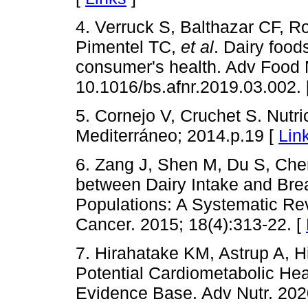
4. Verruck S, Balthazar CF, 
Pimentel TC,
et al
. Dairy food
consumer's health. Adv Food N
10.1016/bs.afnr.2019.03.002. 
5. Cornejo V, Cruchet S. Nutrici
Mediterráneo; 2014.p.19 [
Lin
6. Zang J, Shen M, Du S, Che
between Dairy Intake and Bre
Populations: A Systematic Re
Cancer. 2015; 18(4):313-22. [
7. Hirahatake KM, Astrup A, Hi
Potential Cardiometabolic Heal
Evidence Base. Adv Nutr. 2020