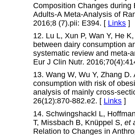
Composition Changes during E
Adults-A Meta-Analysis of Ran
2016;8 (7).pii: E394. [
Links
]
12. Lu L, Xun P, Wan Y, He K,
between dairy consumption and
systematic review and meta-an
Eur J Clin Nutr. 2016;70(4):41
13. Wang W, Wu Y, Zhang D. A
consumption with risk of obesi
analysis of mainly cross-secti
26(12):870-882.e2. [
Links
]
14. Schwingshackl L, Hoffma
T, Missbach B, Knüppel S,
et 
Relation to Changes in Anthro