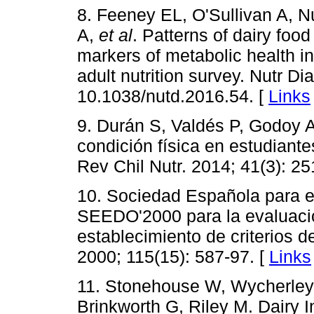
8. Feeney EL, O'Sullivan A, N
A,
et al
. Patterns of dairy foo
markers of metabolic health in 
adult nutrition survey. Nutr Di
10.1038/nutd.2016.54. [
Links
9. Durán S, Valdés P, Godoy A
condición física en estudiant
Rev Chil Nutr. 2014; 41(3): 25
10. Sociedad Española para e
SEEDO'2000 para la evaluació
establecimiento de criterios d
2000; 115(15): 587-97. [
Links
11. Stonehouse W, Wycherley 
Brinkworth G, Riley M. Dairy