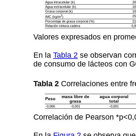
Agua intracelular (k)
26
Agua extracelular (k)
16
Grasa corporal (k)
16
2
25
IMC (kg/m
)
Porcentaje de grasa corporal (%)
21
Relación cintura cadera
0,8
Valores expresados en prome
En la
Tabla 2
se observan corr
de consumo de lácteos con GC
Tabla 2
Correlaciones entre 
masa libre de
agua corporal
Peso
grasa
total
-0,066
-0,001
-0,001
Correlación de Pearson *p<0,
En la
Figura 2
se observa que