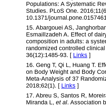
Populations: A Systematic Re
Studies. PLoS One. 2016;11(6
10.1371/journal.pone.0157461
15. Abargouei AS, Janghorbani
Esmaillzadeh A. Effect of dai
composition in adults: a syst
randomized controlled clinical 
36(12):1485-93. [
Links
]
16. Geng T, Qi L, Huang T. Ef
on Body Weight and Body Com
Meta-Analysis of 37 Randomiz
2018;62(1). [
Links
]
17. Abreu S, Santos R, Moreir
Miranda L,
et al
. Association 