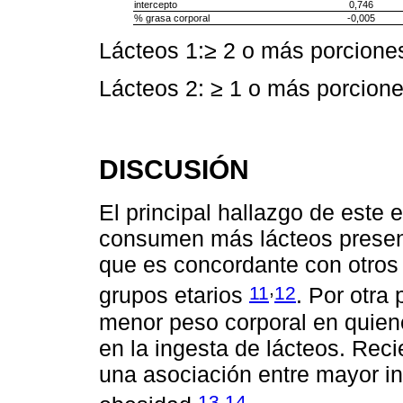
intercepto
0,746
% grasa corporal
-0,005
Lácteos 1:≥ 2 o más porciones
Lácteos 2: ≥ 1 o más porcione
DISCUSIÓN
El principal hallazgo de este 
consumen más lácteos present
que es concordante con otros 
,
11
12
grupos etarios
. Por otra
menor peso corporal en quien
en la ingesta de lácteos. Rec
una asociación entre mayor in
,
13
14