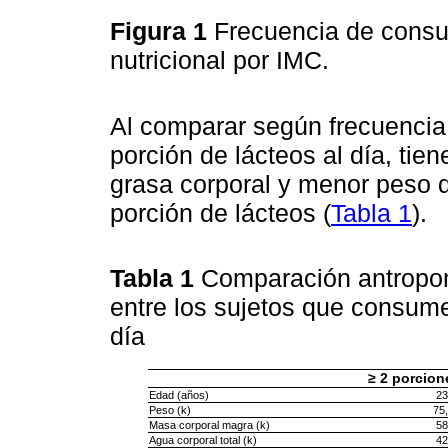
Figura 1
Frecuencia de consu
nutricional por IMC.
Al comparar según frecuenci
porción de lácteos al día, ti
grasa corporal y menor peso 
porción de lácteos (
Tabla 1
).
Tabla 1
Comparación antropom
entre los sujetos que consume
día
≥ 2 porcion
Edad (años)
23
Peso (k)
75,
Masa corporal magra (k)
58
Agua corporal total (k)
42