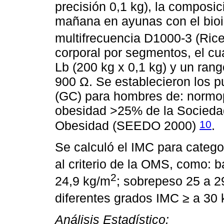
precisión 0,1 kg), la composic
mañana en ayunas con el bio
multifrecuencia D1000-3 (Ric
corporal por segmentos, el cu
Lb (200 kg x 0,1 kg) y un ran
900 Ω. Se establecieron los p
(GC) para hombres de: normop
obesidad >25% de la Sociedad
10
Obesidad (SEEDO 2000)
.
Se calculó el IMC para categor
al criterio de la OMS, como: 
2
24,9 kg/m
; sobrepeso 25 a 2
diferentes grados IMC ≥ a 30
Análisis Estadístico: