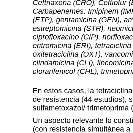
Ceftriaxona (CRO), Ceftiofur 
Carbapenemes: Imipinem (IM
(ETP), gentamicina (GEN), a
estreptomicina (STR), neomici
ciprofloxacino (CIP), norfloxa
eritromicina (ERI), tetraciclin
oxitetraciclina (OXT), vancomi
clindamicina (CLI), lincomicina
cloranfenicol (CHL), trimetop
En estos casos, la tetraciclina
de resistencia (44 estudios), 
sulfametoxazol/ trimetoprima (
Un aspecto relevante lo const
(con resistencia simultánea a 