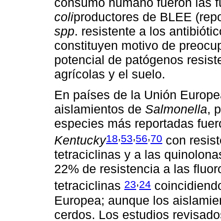
consumo humano fueron las fu
coli
productores de BLEE (repo
spp
. resistente a los antibiót
constituyen motivo de preocu
potencial de patógenos resist
agrícolas y el suelo.
En países de la Unión Europe
aislamientos de
Salmonella
, 
especies más reportadas fue
,
,
,
18
53
56
70
Kentucky
con resist
tetraciclinas y a las quinolon
22% de resistencia a las fluo
,
23
24
tetraciclinas
coincidiendo
Europea; aunque los aislamie
cerdos. Los estudios revisado