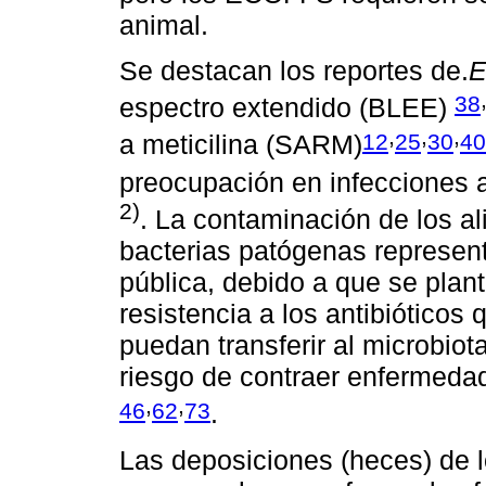
animal.
Se destacan los reportes de.
E
38
espectro extendido (BLEE)
,
,
,
12
25
30
40
a meticilina (SARM)
preocupación en infecciones a
2)
. La contaminación de los a
bacterias patógenas represen
pública, debido a que se plan
resistencia a los antibióticos
puedan transferir al microbio
riesgo de contraer enfermedad
,
,
46
62
73
.
Las deposiciones (heces) de 