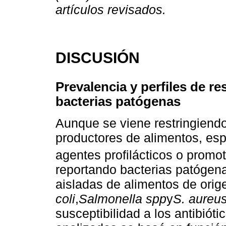
artículos revisados.
DISCUSIÓN
Prevalencia y perfiles de re
bacterias patógenas
Aunque se viene restringiendo
productores de alimentos, e
agentes profilácticos o promo
reportando bacterias patógenas
aisladas de alimentos de ori
coli
,
Salmonella spp
y
S. aureu
susceptibilidad a los antibiót