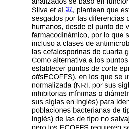
analizados se basó en función 
37
Silva et al
, plantean que es
sesgados por las diferencias 
humanos, desde el punto de vi
farmacodinámico, por lo que s
incluso a clases de antimicro
las cefalosporinas de cuarta 
Como alternativa a los puntos
establecer puntos de corte ep
offs
ECOFFS), en los que se uti
normalizada (NRI, por sus sig
inhibitorias mínimas o diámetr
sus siglas en inglés) para iden
poblaciones bacterianas de ti
inglés) de las de tipo no salv
pero los ECOFFS requieren se