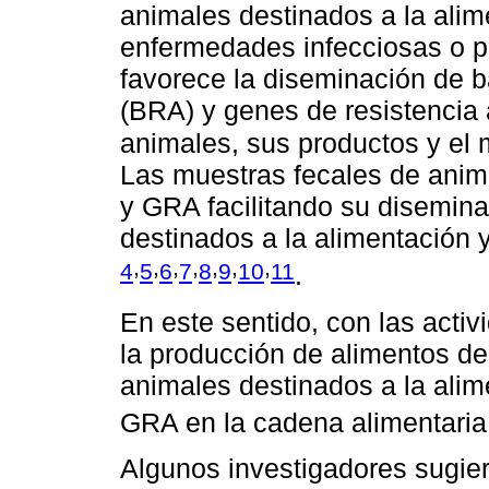
animales destinados a la alime
enfermedades infecciosas o p
favorece la diseminación de ba
(BRA) y genes de resistencia a
animales, sus productos y el 
Las muestras fecales de ani
y GRA facilitando su diseminac
destinados a la alimentación 
,
,
,
,
,
,
,
4
5
6
7
8
9
10
11
.
En este sentido, con las activi
la producción de alimentos de 
animales destinados a la alim
GRA en la cadena alimentari
Algunos investigadores sugier