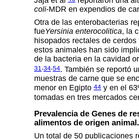
Jaja et al
reportaron una al
coli
-MDR en expendios de car
Otra de las enterobacterias 
fue
Yersinia enterocolitica
, la 
hisopados rectales de cerdos
estos animales han sido impl
de la bacteria en la cavidad o
,
,
31
34
54
. También se reportó 
muestras de carne que se enco
44
menor en Egipto
y en el 63
tomadas en tres mercados cen
Prevalencia de Genes de res
alimentos de origen animal.
Un total de 50 publicaciones