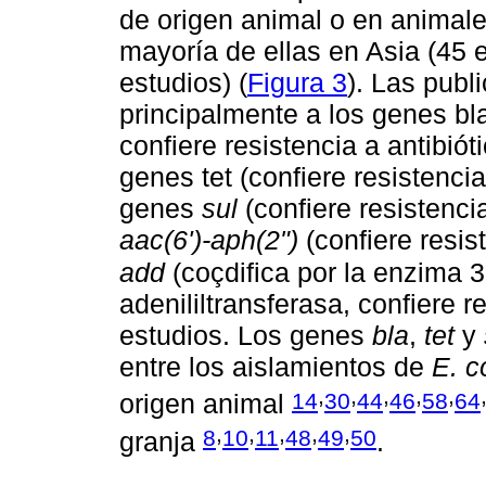
de origen animal o en animal
mayoría de ellas en Asia (45 e
estudios) (
Figura 3
). Las publ
principalmente a los genes bla
confiere resistencia a antibió
genes tet (confiere resistencia
genes
sul
(confiere resistenci
aac(6')-aph(2")
(confiere resi
add
(coçdifica por la enzima 3'
adenililtransferasa, confiere 
estudios. Los genes
bla
,
tet
y
entre los aislamientos de
E. co
,
,
,
,
,
14
30
44
46
58
64
origen animal
,
,
,
,
,
8
10
11
48
49
50
granja
.