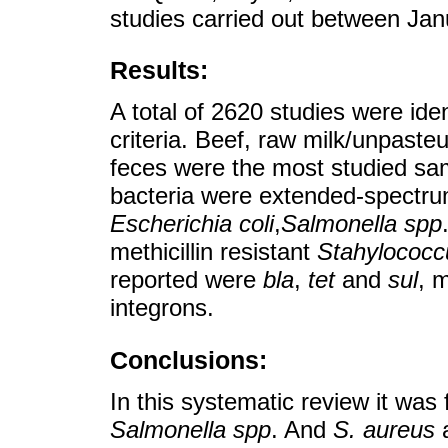
studies carried out between Jan
Results:
A total of 2620 studies were iden
criteria. Beef, raw milk/unpaste
feces were the most studied s
bacteria were extended-spectr
Escherichia coli
,
Salmonella spp
methicillin resistant
Stahylococc
reported were
bla
,
tet
and
sul
, 
integrons.
Conclusions:
In this systematic review it was 
Salmonella spp
. And
S. aureus
a