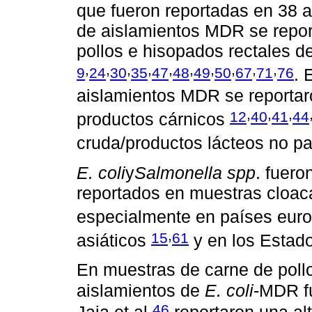
que fueron reportadas en 38 ar
de aislamientos MDR se repor
pollos e hisopados rectales d
,
,
,
,
,
,
,
,
,
,
9
24
30
35
47
48
49
50
67
71
76
. 
aislamientos MDR se reportar
,
,
,
12
40
41
44
productos cárnicos
cruda/productos lácteos no p
E. coli
y
Salmonella spp
. fuer
reportados en muestras cloaca
especialmente en países eur
,
15
61
asiáticos
y en los Estad
En muestras de carne de poll
aislamientos de
E. coli
-MDR f
46