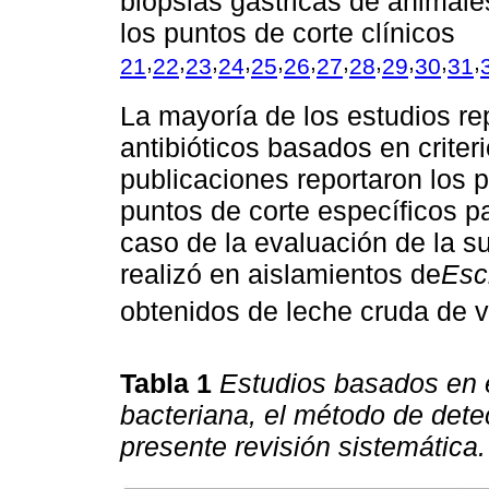
biopsias gástricas de animale
los puntos de corte clínicos
,
,
,
,
,
,
,
,
,
,
,
21
22
23
24
25
26
27
28
29
30
31
La mayoría de los estudios rep
antibióticos basados en criter
publicaciones reportaron los 
puntos de corte específicos p
caso de la evaluación de la su
realizó en aislamientos de
Esc
obtenidos de leche cruda de 
Tabla 1
Estudios basados en e
bacteriana, el método de dete
presente revisión sistemática.