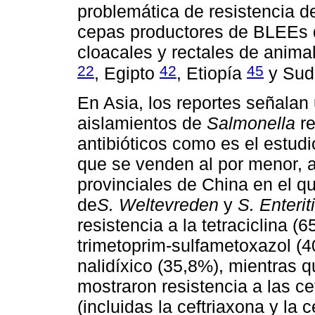
problemática de resistencia 
cepas productores de BLEEs 
cloacales y rectales de anima
22
42
45
, Egipto
, Etiopía
y Sud
En Asia, los reportes señalan
aislamientos de
Salmonella
re
antibióticos como es el estud
que se venden al por menor, a
provinciales de China en el q
de
S. Weltevreden
y
S. Enterit
resistencia a la tetraciclina (
trimetoprim-sulfametoxazol (4
nalidíxico (35,8%), mientras q
mostraron resistencia a las c
(incluidas la ceftriaxona y la