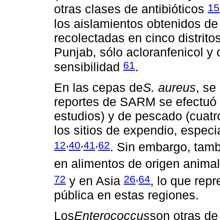
15
otras clases de antibióticos
los aislamientos obtenidos d
recolectadas en cinco distritos
Punjab, sólo acloranfenicol y 
61
sensibilidad
.
En las cepas de
S. aureus
, se
reportes de SARM se efectuó a
estudios) y de pescado (cuatr
los sitios de expendio, espec
,
,
,
12
40
41
62
. Sin embargo, tamb
en alimentos de origen anima
,
72
26
64
y en Asia
, lo que rep
pública en estas regiones.
Los
Enterococcus
son otras de