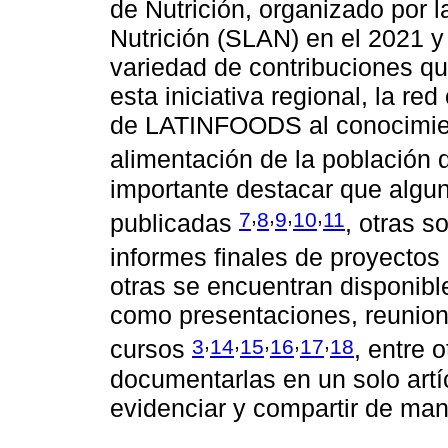
de Nutrición, organizado por 
Nutrición (SLAN) en el 2021 y
variedad de contribuciones 
esta iniciativa regional, la re
de LATINFOODS al conocimient
alimentación de la población 
importante destacar que algu
,
,
,
,
7
8
9
10
11
publicadas
, otras 
informes finales de proyectos
otras se encuentran disponibl
como presentaciones, reunio
,
,
,
,
,
3
14
15
16
17
18
cursos
, entre 
documentarlas en un solo artíc
evidenciar y compartir de man