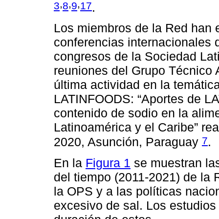
,
,
,
3
8
9
17
.
Los miembros de la Red han 
conferencias internacionales 
congresos de la Sociedad Lat
reuniones del Grupo Técnico A
última actividad en la temátic
LATINFOODS: “Aportes de LA
contenido de sodio en la alim
Latinoamérica y el Caribe” re
7
2020, Asunción, Paraguay
.
En la
Figura 1
se muestran las 
del tiempo (2011-2021) de la
la OPS y a las políticas naci
excesivo de sal. Los estudios