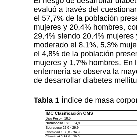
El riesgo de desarrollar diab
evaluó a través del cuestiona
el 57,7% de la población pres
mujeres y 20,4% hombres, con
29,4% siendo 20,4% mujeres 
moderado el 8,1%, 5,3% mujer
el 4,8% de la población presen
mujeres y 1,7% hombres. En la
enfermería se observa la mayo
de desarrollar diabetes mellitu
Tabla 1
Índice de masa corpo
IMC Clasificación OMS
Bajo Peso < 18,5
Normopeso 18,5 - 24,9
Sobrepeso 25,0 - 29,9
Obesidad 1 30,0 - 34,9
Obesidad 2 35,0 - 39,9