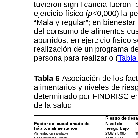
tuvieron significancia fueron: 
ejercicio físico (
p
<0,000) la p
“Mala y regular”; en bienestar 
del consumo de alimentos cu
aburridos, en ejercicio físico s
realización de un programa de 
persona para realizarlo (
Tabla
Tabla 6
Asociación de los fact
alimentarios y niveles de ries
determinado por FINDRISC en 
de la salud
Riesgo de desar
Factor del cuestionario de
Nivel de
N
hábitos alimentarios
riesgo bajo
l
Alimentación saludable
29,67 ± 5,085
3
Conocimiento y control
13,84 ± 3,557
1