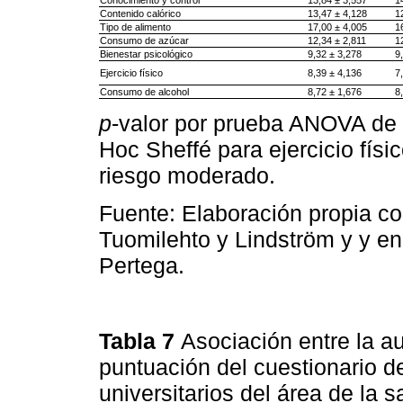
Contenido calórico
13,47 ± 4,128
1
Tipo de alimento
17,00 ± 4,005
1
Consumo de azúcar
12,34 ± 2,811
1
Bienestar psicológico
9,32 ± 3,278
9
Ejercicio físico
8,39 ± 4,136
7
Consumo de alcohol
8,72 ± 1,676
8
p
-valor por prueba ANOVA de 
Hoc Sheffé para ejercicio físi
riesgo moderado.
Fuente: Elaboración propia co
Tuomilehto y Lindström y y en 
Pertega.
Tabla 7
Asociación entre la au
puntuación del cuestionario d
universitarios del área de la s