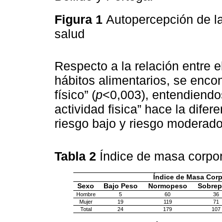
Figura 1
Autopercepción de la
salud
Respecto a la relación entre e
hábitos alimentarios, se encont
físico” (
p
<0,003), entendiendo
actividad fisica” hace la dife
riesgo bajo y riesgo moderado
Tabla 2
Índice de masa corpor
Índice de Masa Corp
Sexo
Bajo Peso
Normopeso
Sobre
Hombre
5
60
36
Mujer
19
119
71
Total
24
179
107