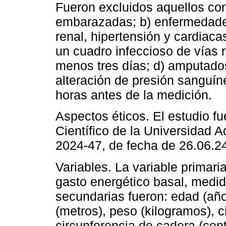
Fueron excluidos aquellos con 
embarazadas; b) enfermedades
renal, hipertensión y cardiaca
un cuadro infeccioso de vías r
menos tres días; d) amputados;
alteración de presión sanguín
horas antes de la medición.
Aspectos éticos. El estudio f
Científico de la Universidad A
2024-47, de fecha de 26.06.2
Variables. La variable primari
gasto energético basal, medido
secundarias fueron: edad (año
(metros), peso (kilogramos), c
circunferencia de cadera (cent