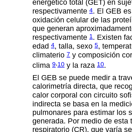
energético total (GET) en suje
4
respectivamente
. El GEB es
oxidación celular de las prote
que generan aproximadamente 
1
respectivamente
. Existen f
4
5
edad
, talla, sexo
, tempera
7
climaterio
y composición co
,
9
10
10
clima
y la raza
.
El GEB se puede medir a trav
calorimetría directa, que reco
calor corporal con circuito sof
indirecta se basa en la medic
pulmonares para estimar los s
generada. Por medio de esta t
respiratorio (CR), que varía s