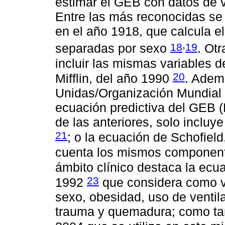
estimar el GEB con datos de 
Entre las más reconocidas se 
en el año 1918, que calcula el
,
18
19
separadas por sexo
. Ot
incluir las mismas variables d
20
Mifflin, del año 1990
. Adem
Unidas/Organización Mundial 
ecuación predictiva del GEB 
de las anteriores, solo incluy
21
; o la ecuación de Schofie
cuenta los mismos componente
ámbito clínico destaca la ecu
23
1992
que considera como va
sexo, obesidad, uso de ventil
trauma y quemadura; como tam