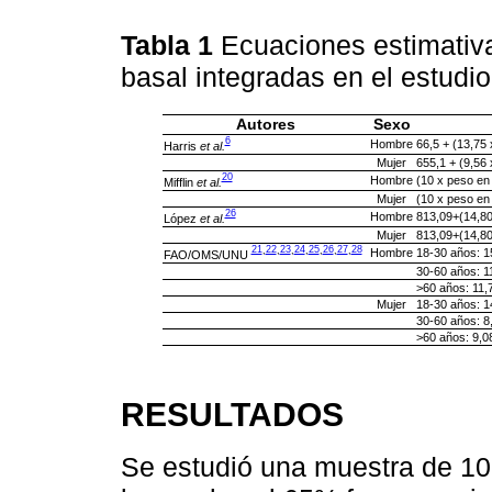
Tabla 1
Ecuaciones estimativa
basal integradas en el estudi
Autores
Sexo
6
Hombre
66,5 + (13,75 
Harris
et al.
Mujer
655,1 + (9,56 
20
Hombre
(10 x peso en 
Mifflin
et al.
Mujer
(10 x peso en 
26
Hombre
813,09+(14,80 
López
et al.
Mujer
813,09+(14,80 
21
,
22
,
23
,
24
,
25
,
26
,
27
,
28
Hombre
18-30 años: 1
FAO/OMS/UNU
30-60 años: 1
>60 años: 11,
Mujer
18-30 años: 1
30-60 años: 8
>60 años: 9,0
RESULTADOS
Se estudió una muestra de 102