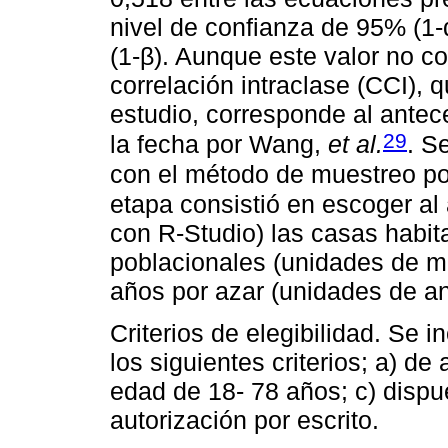
nivel de confianza de 95% (1-
(1-β). Aunque este valor no co
correlación intraclase (CCI), q
estudio, corresponde al ante
29
la fecha por Wang,
et al.
. S
con el método de muestreo p
etapa consistió en escoger al
con R-Studio) las casas habi
poblacionales (unidades de m
años por azar (unidades de aná
Criterios de elegibilidad. Se 
los siguientes criterios; a) d
edad de 18- 78 años; c) dispu
autorización por escrito.