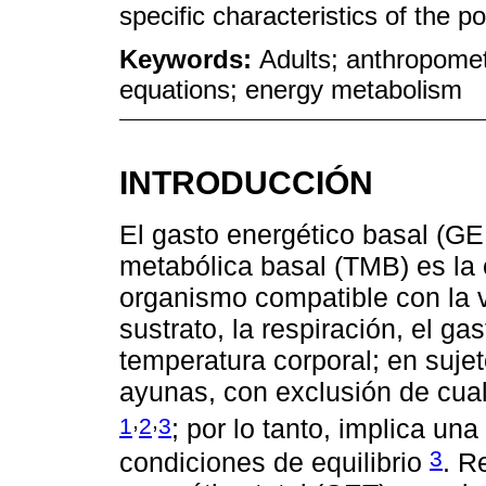
specific characteristics of the p
Keywords:
Adults; anthropometr
equations; energy metabolism
INTRODUCCIÓN
El gasto energético basal (G
metabólica basal (TMB) es l
organismo compatible con la v
sustrato, la respiración, el ga
temperatura corporal; en sujet
ayunas, con exclusión de cualq
,
,
1
2
3
; por lo tanto, implica un
3
condiciones de equilibrio
. R