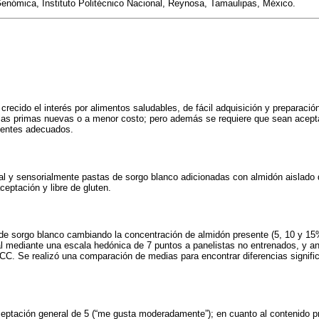
enómica, Instituto Politécnico Nacional, Reynosa, Tamaulipas, México.
recido el interés por alimentos saludables, de fácil adquisición y preparación
as primas nuevas o a menor costo; pero además se requiere que sean acepta
rientes adecuados.
al y sensorialmente pastas de sorgo blanco adicionadas con almidón aislado 
aceptación y libre de gluten.
de sorgo blanco cambiando la concentración de almidón presente (5, 10 y 15
ial mediante una escala hedónica de 7 puntos a panelistas no entrenados, y a
CC. Se realizó una comparación de medias para encontrar diferencias signific
ceptación general de 5 (“me gusta moderadamente”); en cuanto al contenido p