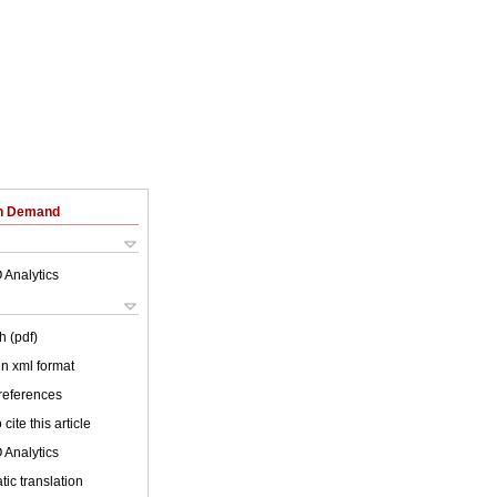
on Demand
 Analytics
h (pdf)
 in xml format
 references
cite this article
 Analytics
ic translation