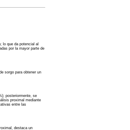
; lo que da potencial al
das por la mayor parte de
de sorgo para obtener un
%); posteriormente, se
nálisis proximal mediante
ativas entre las
roximal, destaca un