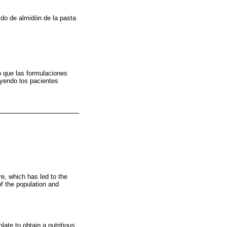
ido de almidón de la pasta
lo que las formulaciones
uyendo los pacientes
e, which has led to the
f the population and
ate to obtain a nutritious,