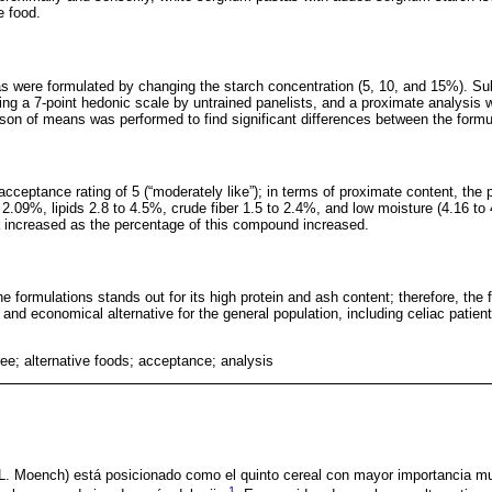
e food.
s were formulated by changing the starch concentration (5, 10, and 15%). Su
ng a 7-point hedonic scale by untrained panelists, and a proximate analysis w
n of means was performed to find significant differences between the formu
cceptance rating of 5 (“moderately like”); in terms of proximate content, the 
 2.09%, lipids 2.8 to 4.5%, crude fiber 1.5 to 2.4%, and low moisture (4.16 to
a increased as the percentage of this compound increased.
the formulations stands out for its high protein and ash content; therefore, the
 and economical alternative for the general population, including celiac patient
ree; alternative foods; acceptance; analysis
L. Moench) está posicionado como el quinto cereal con mayor importancia mu
1