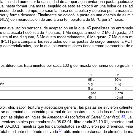
a finalidad aumentar la capacidad de atrapar agua evitar una pasta quebradiz
l hasta formar una masa, seguido de esto se colocó en una bolsa de sellad
anscurrido este tiempo, se sacó la masa de la bolsa y se pasó por la máquin
or y forma deseada. Finalmente se colocó la pasta en una charola de alumini
5A) con recirculación de aire a una temperatura de 50 °C por 24 horas.
 una evaluación sensorial de aceptación en la cual 45 panelistas no entrenad
e una escala hedónica de 7 puntos; 1 Me disgusta mucho, 2 Me disgusta, 3 
sta ni me disgusta, 5 Me gusta moderadamente, 6 Me gusta, 7 Me gusta muc
l (PCT) para comparar los resultados con las pastas de sorgo; aunque la PCT 
y comercializadas, por lo que los consumidores tienen como parámetros de a
los diferentes tratamientos por cada 100 g de mezcla de harina de sorgo-alm
T1
T2
95 g
90 g
lán
5 g
10 g
5 g
5 g
1 pza
1 pza
40 ml
40 ml
lor, olor, sabor, textura y aceptación general; las pastas se sirvieron calien
 se determinó el contenido proximal de las pastas utilizando los métodos desc
13
por las siglas en inglés de
American Association of Cereal Chemists
)
. La
 cenizas totales por combustión 08-03.01, fibra cruda 32-10.01, proteína cru
et 30-10.01; mientras que los carbohidratos se obtuvieron por diferencia. Fina
14
 total mediante el método del yodo
utilizando un estándar de almidón de ma