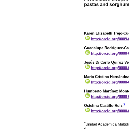
pastas and sorghum
Karen Elizabeth Trejo-Cu
http://orcid.org/0009
Guadalupe Rodríguez-Cast
http://orcid.org/0000
Jesús Di Carlo Quiroz V
http://orcid.org/0000
María Cristina Hernánde
http://orcid.org/0000
Humberto Martínez Mont
http://orcid.org/0000
2
Octelina Castillo Ruíz
http://orcid.org/0000
1
Unidad Académica Multidi
2