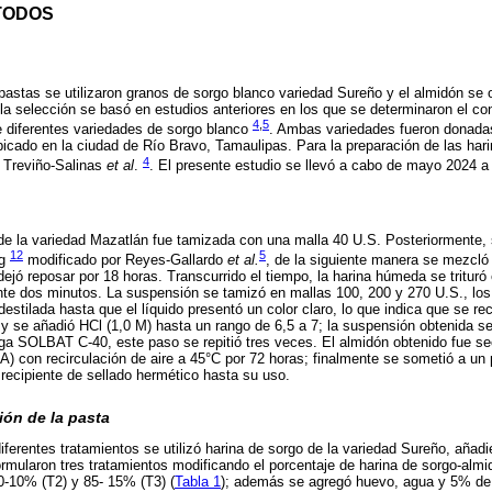
TODOS
 pastas se utilizaron granos de sorgo blanco variedad Sureño y el almidón se
la selección se basó en estudios anteriores en los que se determinaron el co
4
,
5
 diferentes variedades de sorgo blanco
. Ambas variedades fueron donada
icado en la ciudad de Río Bravo, Tamaulipas. Para la preparación de las hari
4
r Treviño-Salinas
et al
.
. El presente estudio se llevó a cabo de mayo 2024 a 
n
 de la variedad Mazatlán fue tamizada con una malla 40 U.S. Posteriormente
12
5
ng
modificado por Reyes-Gallardo
et al.
, de la siguiente manera se mezcló 
jó reposar por 18 horas. Transcurrido el tiempo, la harina húmeda se trituró
nte dos minutos. La suspensión se tamizó en mallas 100, 200 y 270 U.S., los
stilada hasta que el líquido presentó un color claro, lo que indica que se rec
y se añadió HCl (1,0 M) hasta un rango de 6,5 a 7; la suspensión obtenida se
uga SOLBAT C-40, este paso se repitió tres veces. El almidón obtenido fue s
 con recirculación de aire a 45°C por 72 horas; finalmente se sometió a un
ecipiente de sellado hermético hasta su uso.
ión de la pasta
diferentes tratamientos se utilizó harina de sorgo de la variedad Sureño, aña
ormularon tres tratamientos modificando el porcentaje de harina de sorgo-almi
0-10% (T2) y 85- 15% (T3) (
Tabla 1
); además se agregó huevo, agua y 5% de