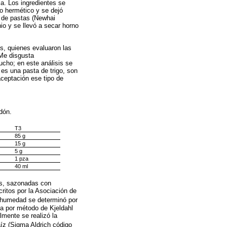
a. Los ingredientes se
o hermético y se dejó
a de pastas (Newhai
o y se llevó a secar horno
os, quienes evaluaron las
Me disgusta
ho; en este análisis se
es una pasta de trigo, son
ceptación ese tipo de
idón.
T3
85 g
15 g
5 g
1 pza
40 ml
tes, sazonadas con
ritos por la Asociación de
 humedad se determinó por
da por método de Kjeldahl
lmente se realizó la
íz (Sigma Aldrich código