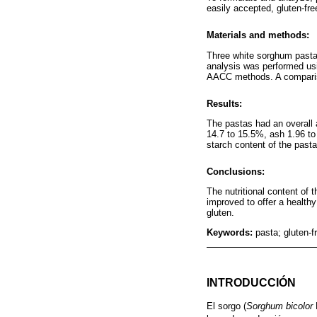
easily accepted, gluten-fre
Materials and methods:
Three white sorghum pasta
analysis was performed usi
AACC methods. A compariso
Results:
The pastas had an overall a
14.7 to 15.5%, ash 1.96 to
starch content of the past
Conclusions:
The nutritional content of 
improved to offer a healthy
gluten.
Keywords:
pasta; gluten-f
INTRODUCCIÓN
El sorgo (
Sorghum bicolor