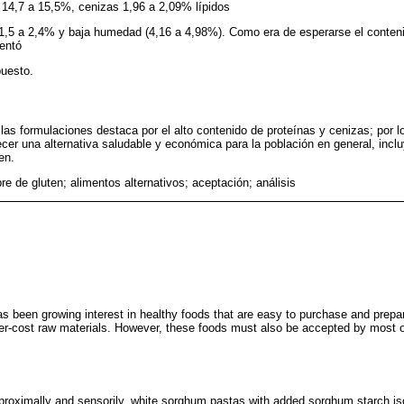
 14,7 a 15,5%, cenizas 1,96 a 2,09% lípidos
 1,5 a 2,4% y baja humedad (4,16 a 4,98%). Como era de esperarse el conten
entó
puesto.
 las formulaciones destaca por el alto contenido de proteínas y cenizas; por 
cer una alternativa saludable y económica para la población en general, incl
en.
bre de gluten; alimentos alternativos; aceptación; análisis
as been growing interest in healthy foods that are easy to purchase and prepar
wer-cost raw materials. However, these foods must also be accepted by most o
.
proximally and sensorily, white sorghum pastas with added sorghum starch isol