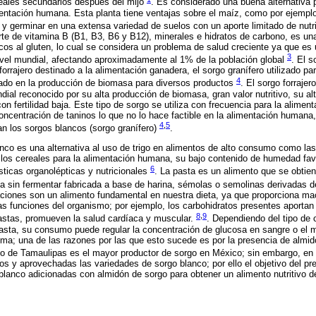
reales secundarios después del mijo
. Es considerado una buena alternativa p
mentación humana. Esta planta tiene ventajas sobre el maíz, como por ejemplo 
 y germinar en una extensa variedad de suelos con un aporte limitado de nut
rte de vitamina B (B1, B3, B6 y B12), minerales e hidratos de carbono, es un
icos al gluten, lo cual se considera un problema de salud creciente ya que e
3
ivel mundial, afectando aproximadamente al 1% de la población global
. El s
 forrajero destinado a la alimentación ganadera, el sorgo granífero utilizado p
4
ado en la producción de biomasa para diversos productos
. El sorgo forraje
ial reconocido por su alta producción de biomasa, gran valor nutritivo, su alt
on fertilidad baja. Este tipo de sorgo se utiliza con frecuencia para la alimen
ncentración de taninos lo que no lo hace factible en la alimentación humana, 
4
,
5
n los sorgos blancos (sorgo granífero)
.
blanco es una alternativa al uso de trigo en alimentos de alto consumo como la
e los cereales para la alimentación humana, su bajo contenido de humedad fa
6
ticas organolépticas y nutricionales
. La pasta es un alimento que se obtie
 sin fermentar fabricada a base de harina, sémolas o semolinas derivadas de
ciones son un alimento fundamental en nuestra dieta, ya que proporciona mac
as funciones del organismo; por ejemplo, los carbohidratos presentes aportan
8
,
9
pastas, promueven la salud cardíaca y muscular.
. Dependiendo del tipo de 
asta, su consumo puede regular la concentración de glucosa en sangre o el m
ma; una de las razones por las que esto sucede es por la presencia de almidó
do de Tamaulipas es el mayor productor de sorgo en México; sin embargo, en
s y aprovechadas las variedades de sorgo blanco; por ello el objetivo del pre
blanco adicionadas con almidón de sorgo para obtener un alimento nutritivo de 