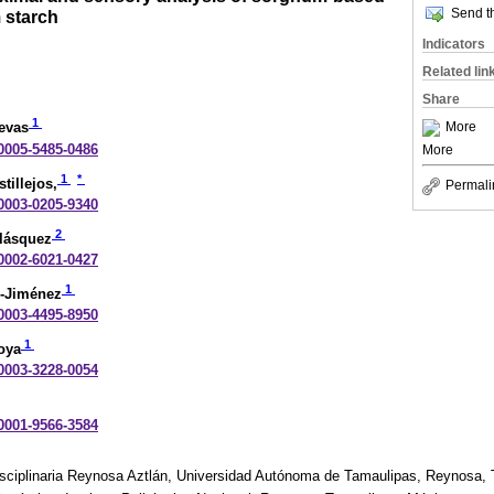
Send th
 starch
Indicators
Related lin
Share
1
More
evas
-0005-5485-0486
More
1
*
illejos,
Permali
-0003-0205-9340
2
elásquez
-0002-6021-0427
1
z-Jiménez
-0003-4495-8950
1
oya
-0003-3228-0054
-0001-9566-3584
sciplinaria Reynosa Aztlán, Universidad Autónoma de Tamaulipas, Reynosa, 