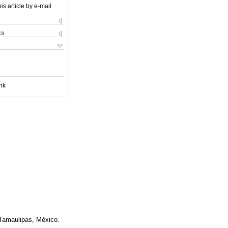
is article by e-mail
ks
nk
Tamaulipas, México.