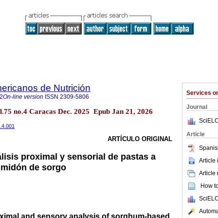
ericanos de Nutrición
Services 
2
On-line version
ISSN
2309-5806
Journal
l.75 no.4 Caracas Dec. 2025 Epub Jan 21, 2026
SciELO
5.4.001
Article
ARTÍCULO ORIGINAL
Spanis
isis proximal y sensorial de pastas a
Article
lmidón de sorgo
Article
How to 
SciELO
Automat
ximal and sensory analysis of sorghum-based