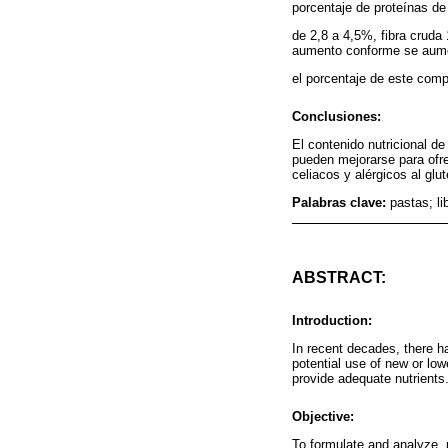
porcentaje de proteínas de
de 2,8 a 4,5%, fibra cruda
aumento conforme se aum
el porcentaje de este com
Conclusiones:
El contenido nutricional de
pueden mejorarse para ofre
celiacos y alérgicos al glut
Palabras clave:
pastas; li
ABSTRACT:
Introduction:
In recent decades, there h
potential use of new or lo
provide adequate nutrients
Objective:
To formulate and analyze, 