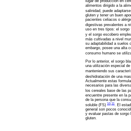
lugar de producción en ce
alimentos dirigido a la ali
salinidad, puede adaptarse
gluten y tener un buen apo
pacientes celiacos o alérg
digestivas prevalentes a n
uso en tres tipos: el sorgo
y el sorgo escobero emple
más cultivadas a nivel mund
su adaptabilidad a suelos c
embargo, posee una alta co
consumo humano se utiliza
Por lo anterior, el sorgo 
una utilización especial d
manteniendo sus caracterís
deshidratación de una masa
Actualmente estas formula
necesarios para las divers
los cereales base de las 
encuentre presente en la p
de la persona que la consu
10
,
11
soluble (FS)
. El esta
general son pocos conocido
y evaluar pastas de sorgo 
gluten.