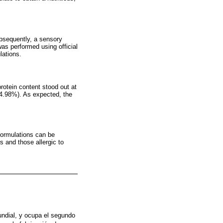
bsequently, a sensory
as performed using official
lations.
protein content stood out at
 4.98%). As expected, the
 formulations can be
s and those allergic to
ndial, y ocupa el segundo