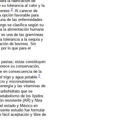
ara la fabricación de
su tolerancia al calor y la
2
rientes
. Al carecer de
a opción favorable para
s una de las enfermedades
orgo se clasifica según su
ara la alimentación humana
ro es una de las gramíneas
a tolerancia a la sequía y
tación de bovinos. Sin
por lo que para el
s pastas; estas constituyen
vorece su conservación,
ne en consecuencia de la
7
l trigo y agua potable
.
ro y micronutrientes
 energía y las vitaminas de
carbohidrato que se
etabolismo de los lípidos
n resistente (AR) y fibra
 el estado y México en
sente estudio fue formular
fácil aceptación y libre de