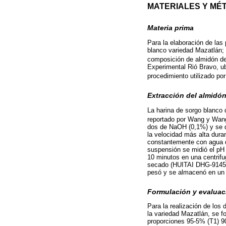
MATERIALES Y MÉ
Materia prima
Para la elaboración de las
blanco variedad Mazatlán; 
composición de almidón de
Experimental Rió Bravo, ub
procedimiento utilizado po
Extracción del almidó
La harina de sorgo blanco
reportado por Wang y Wa
dos de NaOH (0,1%) y se de
la velocidad más alta dura
constantemente con agua de
suspensión se midió el pH 
10 minutos en una centrif
secado (HUITAI DHG-9145A)
pesó y se almacenó en un r
Formulación y evaluac
Para la realización de los 
la variedad Mazatlán, se f
proporciones 95-5% (T1) 9