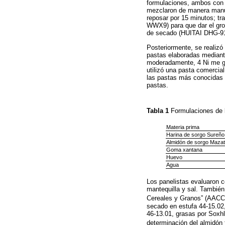
formulaciones, ambos con l
mezclaron de manera manua
reposar por 15 minutos; tr
WWX9) para que dar el gros
de secado (HUITAI DHG-914
Posteriormente, se realizó
pastas elaboradas mediant
moderadamente, 4 Ni me gu
utilizó una pasta comercia
las pastas más conocidas 
pastas.
Tabla 1
Formulaciones de 
Materia prima
Harina de sorgo Sureño
Almidón de sorgo Mazat
Goma xantana
Huevo
Agua
Los panelistas evaluaron co
mantequilla y sal. También
Cereales y Granos” (AACC 
secado en estufa 44-15.02,
46-13.01, grasas por Soxhl
determinación del almidón