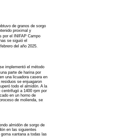
 obtuvo de granos de sorgo
ntenido proximal y
s por el INIFAP Campo
nas se siguió el
febrero del año 2025.
, se implementó el método
una parte de harina por
 en una licuadora casera en
 residuos se enjuagaron
uperó todo el almidón. A la
 centrifugó a 1400 rpm por
ecado en un horno de
 proceso de molienda, se
diendo almidón de sorgo de
dón en las siguientes
 goma xantana a todas las