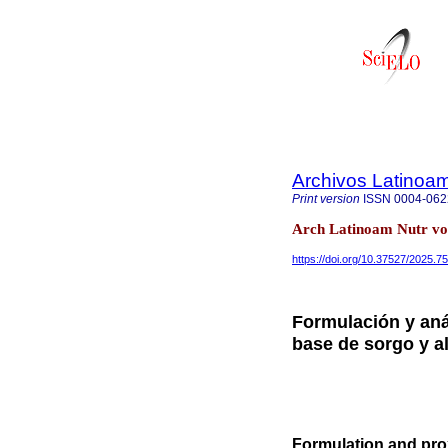
Archivos Latinoam
Print version
ISSN
0004-062
Arch Latinoam Nutr vo
https://doi.org/10.37527/2025.7
Formulación y anál
base de sorgo y a
Formulation and pro