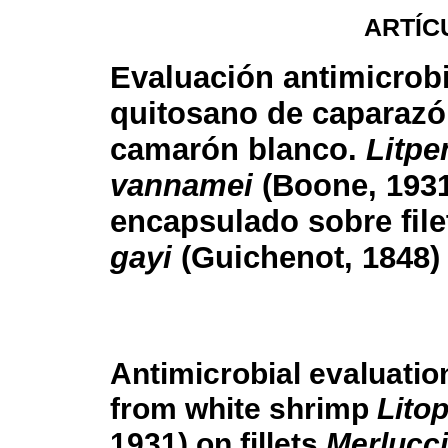
ARTÍC
Evaluación antimicrob
quitosano de caparazó
camarón blanco.
Litpe
vannamei
(Boone, 1931
encapsulado sobre fil
gayi
(Guichenot, 1848)
Antimicrobial evaluatio
from white shrimp
Lito
1931) on fillets
Merlucci