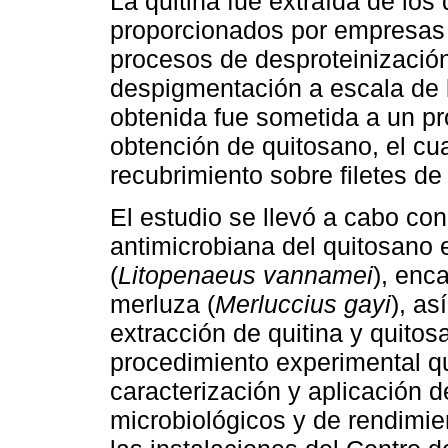
La quitina fue extraída de lo
proporcionados por empresas 
procesos de desproteinización
despigmentación a escala de l
obtenida fue sometida a un pr
obtención de quitosano, el cu
recubrimiento sobre filetes de
El estudio se llevó a cabo con
antimicrobiana del quitosano
(
Litopenaeus vannamei
), enc
merluza (
Merluccius gayi
), as
extracción de quitina y quitos
procedimiento experimental q
caracterización y aplicación d
microbiológicos y de rendimien