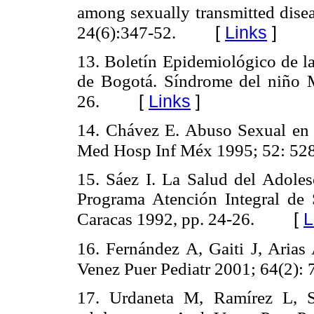
among sexually transmitted disea
[
Links
]
24(6):347-52.
13. Boletín Epidemiológico de la
de Bogotá. Síndrome del niño M
[
Links
]
26.
14. Chávez E. Abuso Sexual en P
Med Hosp Inf Méx 1995; 52: 528
15. Sáez I. La Salud del Adole
Programa Atención Integral de 
[
L
Caracas 1992, pp. 24-26.
16. Fernández A, Gaiti J, Arias
Venez Puer Pediatr 2001; 64(2): 
17. Urdaneta M, Ramírez L, S