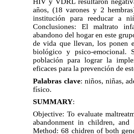
HIV y VDRL resultaron negativa
años, (18 varones y 2 hembras)
institución para reeducar a ni
Conclusiones: El maltrato in
abandono del hogar en este grupo
de vida que llevan, los ponen e
biológico y psico-emocional. S
población para lograr la impl
eficaces para la prevención de es
Palabras clave
: niños, niñas, a
físico.
SUMMARY
:
Objective: To evaluate maltreat
abandonment in children, and a
Method: 68 chidren of both gend