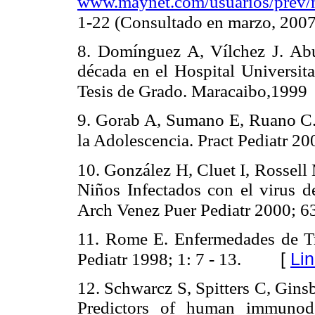
www.maynet.com/usuarios/prev/nf
1-22 (Consultado en marzo, 2007
8. Domínguez A, Vílchez J. Abu
década en el Hospital Universita
Tesis de Grado. Maracaibo,1999
9. Gorab A, Sumano E, Ruano C.
la Adolescencia. Pract Pediatr 200
10. González H, Cluet I, Rossell
Niños Infectados con el virus 
Arch Venez Puer Pediatr 2000; 63
11. Rome E. Enfermedades de Tr
[
Li
Pediatr 1998; 1: 7 - 13.
12. Schwarcz S, Spitters C, Gin
Predictors of human immunode