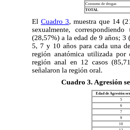
Consumo de drogas
TOTAL
El
Cuadro 3
, muestra que 14 (2
sexualmente, correspondiendo
(28,57%) a la edad de 9 años; 3 
5, 7 y 10 años para cada una de
región anatómica utilizada por 
región anal en 12 casos (85,7
señalaron la región oral.
Cuadro 3
. Agresión s
Edad de Agresión sex
5
6
7
9
10
12