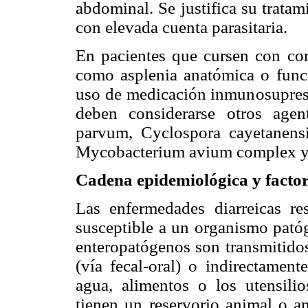
abdominal. Se justifica su trata
con elevada cuenta parasitaria.
En pacientes que cursen con co
como asplenia anatómica o funci
uso de medicación inmunosupreso
deben considerarse otros agen
parvum, Cyclospora cayetanensi
Mycobacterium avium complex y S
Cadena epidemiológica y factor
Las enfermedades diarreicas r
susceptible a un organismo pató
enteropatógenos son transmitido
(vía fecal-oral) o indirectament
agua, alimentos o los utensili
tienen un reservorio animal o a