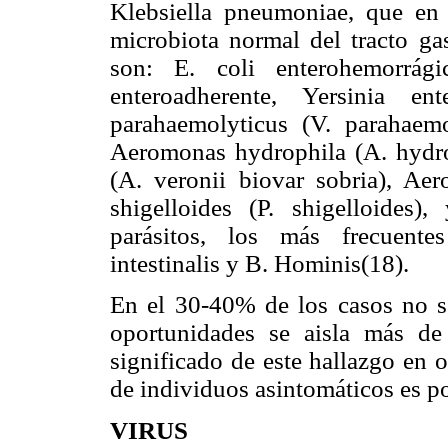
Klebsiella pneumoniae, que en 
microbiota normal del tracto gas
son: E. coli enterohemorrági
enteroadherente, Yersinia ente
parahaemolyticus (V. parahaemol
Aeromonas hydrophila (A. hydro
(A. veronii biovar sobria), Ae
shigelloides (P. shigelloides
parásitos, los más frecuente
intestinalis y B. Hominis(18).
En el 30-40% de los casos no s
oportunidades se aisla más de
significado de este hallazgo en 
de individuos asintomáticos es po
VIRUS