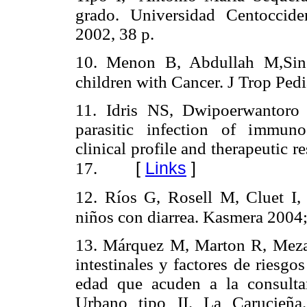
grado. Universidad Centoccide
2002, 38 p.
10. Menon B, Abdullah M,Singh
children with Cancer. J Trop Ped
11. Idris NS, Dwipoerwantoro
parasitic infection of immun
clinical profile and therapeutic 
[
Links
]
17.
12. Ríos G, Rosell M, Cluet I, 
niños con diarrea. Kasmera 2004;
13. Márquez M, Marton R, Meza 
intestinales y factores de riesg
edad que acuden a la consulta
Urbano tipo II. La Carucieña.