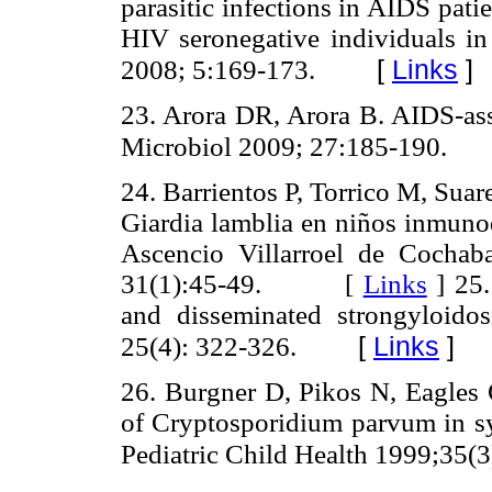
parasitic infections in AIDS pati
HIV seronegative individuals in
[
Links
]
2008; 5:169-173.
23. Arora DR, Arora B. AIDS-asso
Microbiol 2009; 27:185-190.
24. Barrientos P, Torrico M, Sua
Giardia lamblia en niños inmuno
Ascencio Villarroel de Cocha
31(1):45-49. [
Links
]
25.
and disseminated strongyloido
[
Links
]
25(4): 322-326.
26. Burgner D, Pikos N, Eagles
of Cryptosporidium parvum in sy
Pediatric Child Health 1999;35(3