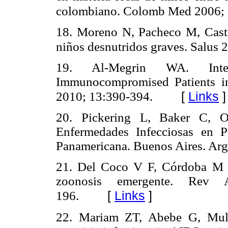
colombiano. Colomb Med 2006; 
18. Moreno N, Pacheco M, Castr
niños desnutridos graves. Salus 2
19. Al-Megrin WA. Intest
Immunocompromised Patients in
[
Links
]
2010; 13:390-394.
20. Pickering L, Baker C, 
Enfermedades Infecciosas en Pe
Panamericana. Buenos Aires. Arg
21. Del Coco V F, Córdoba M A
zoonosis emergente. Rev 
[
Links
]
196.
22. Mariam ZT, Abebe G, Mulu 