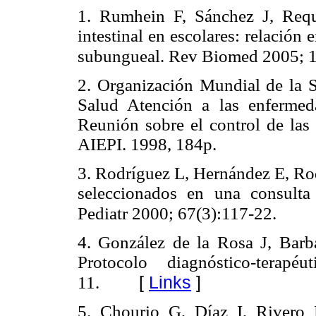
1. Rumhein F, Sánchez J, Requ
intestinal en escolares: relación 
subungueal. Rev Biomed 2005; 1
2. Organización Mundial de la 
Salud Atención a las enfermeda
Reunión sobre el control de las 
AIEPI. 1998, 184p.
3. Rodríguez L, Hernández E, Rodr
seleccionados en una consult
Pediatr 2000; 67(3):117-22.
4. González de la Rosa J, Barbad
Protocolo diagnóstico-terapé
[
Links
]
11.
5. Chourio G, Díaz I, Rivero