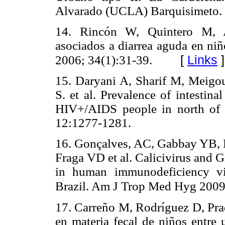
Alvarado (UCLA) Barquisimeto. 
14. Rincón W, Quintero M, Ac
asociados a diarrea aguda en ni
[
Links
]
2006; 34(1):31-39.
15. Daryani A, Sharif M, Meig
S. et al. Prevalence of intestin
HIV+/AIDS people in north of 
12:1277-1281.
16. Gonçalves, AC, Gabbay YB,
Fraga VD et al. Calicivirus and G
in human immunodeficiency vir
Brazil. Am J Trop Med Hyg 2009
17. Carreño M, Rodríguez D, Pra
en materia fecal de niños entre 