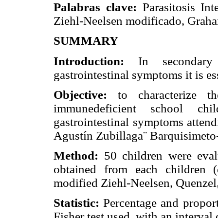
Palabras clave:
Parasitosis Int
Ziehl-Neelsen modificado, Grah
SUMMARY
Introduction:
In secondary i
gastrointestinal symptoms it is es
Objective:
to characterize the
immunedeficient school chi
gastrointestinal symptoms attend
Agustín Zubillaga¨ Barquisimeto
Method:
50 children were eval
obtained from each children (di
modified Ziehl-Neelsen, Quenze
Statistic:
Percentage and propor
Fisher test used, with an interval