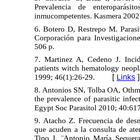
Prevalencia de enteroparási
inmucompetentes. Kasmera 2002;
6. Botero D, Restrepo M. Parasi
Corporación para Investigacion
506 p.
7. Martinez A, Cedeno J. Incide
patients witch hematology neop
[
Links
]
1999; 46(1):26-29.
8. Antonios SN, Tolba OA, Othm
the prevalence of parasitic inf
Egypt Soc Parasitol 2010; 40:61
9. Atacho Z. Frecuencia de desnu
que acuden a la consulta de ate
Tipo I, ¨Antonio María Sequera