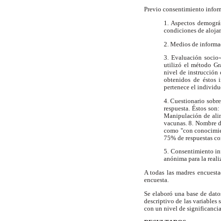
Previo consentimiento inform
1. Aspectos demográf
condiciones de alojam
2. Medios de informac
3. Evaluación socio
utilizó el método Gr
nivel de instrucción
obtenidos de éstos 
pertenece el individu
4. Cuestionario sobre
respuesta. Éstos son
Manipulación de alim
vacunas. 8. Nombre de
como "con conocimien
75% de respuestas co
5. Consentimiento in
anónima para la reali
A todas las madres encuesta
encuesta.
Se elaboró una base de datos
descriptivo de las variables 
con un nivel de significancia