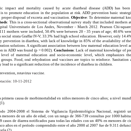
ic impact and mortality caused by acute diarrheal disease (ADD) has been 
 is to promote education in the population at risk. ADD prevention basic strateg
 proper disposal of excreta and vaccination.
Objective
: To determine maternal kno
hods
: This is a cross-sectional observational survey study that included mothers a
pital Universitario de Los Andes, November - March 2012. Pearson Chi-square 
 111 mothers were included, 50.4% were between 20 - 35 years of age; 40.6% were f
as social strata Graffar IV-V; 33.3% had high school education. However, only 14.
ary prevention in diarrhea, with lack of knowledge in 85% of the availability of the
tion solutions. A significant association between low maternal education level 
on in ADD was found (p = 0.002).
Conclusions
: Lack of maternal knowledge of pre
w level of maternal education and socio-economic level, which emphasizes th
 groups. Food, oral rehydration and vaccines are topics to reinforce. Sanitatio
ead to a significant reduction of the incidence of diarrhea in children.
prevention, rotavirus vaccine.
tación: 10-11-2012
la primera causa de morbimortalidad en niños menores de cinco años; a nivel mundi
(1).
íodo 2004-2008 el Sistema de Vigilancia Epidemiológica Nacional, registró 
os menores de un año de edad, con un rango de 366-739 consultas por 1000 habitan
09 casos de diarrea notificados para todas las edades con un 40% en menores de ci
nco años en el período comprendido entre el año 2000 al 2007 fue de 9.311 defunci
ela (2).