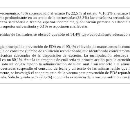
-económico, 46% correspondió al estrato IV, 22,5 % al estrato V, 16,2% al estrato III
rna predominante en un tercio de la encuestadas (33,3%) fue enseñanza secundaria
nza secundaria o técnica superior incompleta, y educación primaria o alfabeta 
n superior universitaria y 6,1% se reportaron analfabetas.
btenidas de las madres se observó que sólo el 14.4% tuvo conocimiento adecuado so
egia principal de prevención de EDA en el 95,4% el lavado de manos antes de come
 agua de consumo (tiempo de ebullición recomendado) fue identificado correctament
 técnicas adecuadas de la disposición de excretas. La manipulación adecuad
 en un 80,1%. Ante la interrogante de cuál sería su primera acción para la atenc
solo un 27,9% reportó la administración de suero oral. Con respecto a la alim
encuestadas suspendió el consumo de leche y un tercio de las mismas refirió que 
lmente, se investigó el conocimiento de la vacuna para prevención de EDA report
da. Solo la quinta parte (20,7%) conocía la existencia de la vacuna antirotavirus (