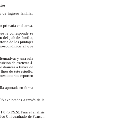
ctos:
 de ingreso familiar,
n primaria en diarrea.
ue le corresponde se
 del jefe de familia,
toria de los puntajes
cio-económico al que
lternativas y una sola
sición de excretas 4.
 diarreas a través de
fines de éste estudio,
uestionarios reporten
lla aportada en forma
DA explorados a través de la
0 (S.P.S.S). Para el análisis
ístico Chi cuadrado de Pearson