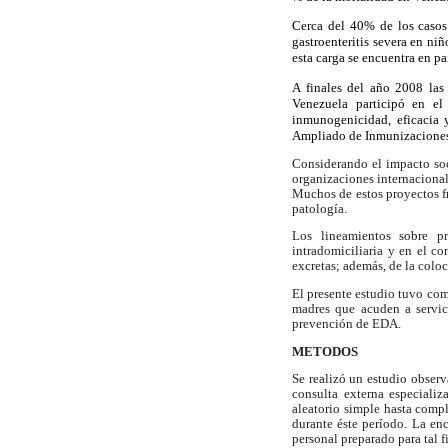
Cerca del 40% de los casos 
gastroenteritis severa en n
esta carga se encuentra en pa
A finales del año 2008 las
Venezuela participó en el
inmunogenicidad, eficacia 
Ampliado de Inmunizaciones 
Considerando el impacto so
organizaciones internacional
Muchos de estos proyectos fr
patología.
Los lineamientos sobre pr
intradomiciliaria y en el c
excretas; además, de la colo
El presente estudio tuvo com
madres que acuden a servici
prevención de EDA.
METODOS
Se realizó un estudio observ
consulta externa especiali
aleatorio simple hasta comp
durante éste período. La enc
personal preparado para tal f