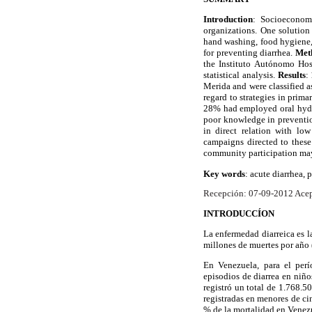
Introduction
: Socioeconom
organizations. One solution
hand washing, food hygiene,
for preventing diarrhea.
Met
the Instituto Autónomo Hos
statistical analysis.
Results
:
Merida and were classified 
regard to strategies in prim
28% had employed oral hydra
poor knowledge in preventi
in direct relation with lo
campaigns directed to these
community participation may l
Key words
: acute diarrhea, 
Recepción: 07-09-2012 Acep
INTRODUCCÍON
La enfermedad diarreica es 
millones de muertes por año 
En Venezuela, para el per
episodios de diarrea en niñ
registró un total de 1.768.5
registradas en menores de ci
% de la mortalidad en Venezu