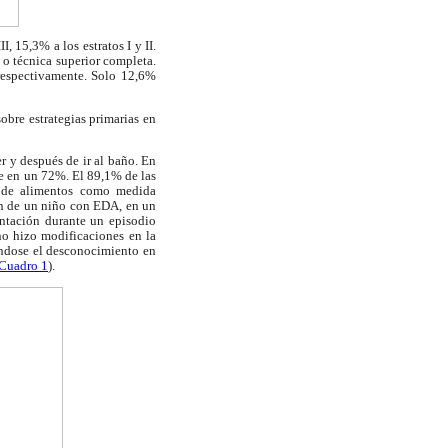
, 15,3% a los estratos I y II.
 o técnica superior completa.
respectivamente. Solo 12,6%
bre estrategias primarias en
r y después de ir al baño. En
e en un 72%. El 89,1% de las
a de alimentos como medida
ión de un niño con EDA, en un
entación durante un episodio
no hizo modificaciones en la
ándose el desconocimiento en
Cuadro 1
).