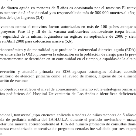
de diarrea aguda en menores de 5 años es ocasionada por el rotavirus El rotavi
iños menores de 5 años de edad y es responsable de más de 500.000 muertes al añ
íses de bajos ingresos (3,4).
 vacunas contra el rotavirus fueron autorizadas en más de 100 países aunque s
 proyecto Fase II y III de la vacuna antirotavirus monovalente (cepa hu
y seguridad de la misma, lográndose su registro en septiembre de 2006 y sie
en Abril 2008 para colocación masiva (5,6).
cioeconómico y de mortalidad que produce la enfermedad diarreica aguda (EDA) 
es entre ellas la OMS, promover la educación en la población de riesgo para la pr
ecuentemente se descuidan en su continuidad en el tiempo, a espaldas de la alta 
evención y atención primaria en EDA agrupan estrategias básicas, accesi
onsultorio de atención primaria como: el lavado de manos, higiene de los alimen
cación de vacunas.
o objetivos establecer el nivel de conocimiento materno sobre estrategias primaria
os pediátricos del Hospital Universitario de Los Andes e identificar deficienci
acional, transversal, tipo encuesta aplicada a madres de niños menores de 5 años 
zada de pediatría médica del I.A.H.U.L.A. durante el período noviembre – marz
letar una muestra correspondiente al 10% del número promedio de consultas diarias
uesta estandarizada contentiva de preguntas cerradas fue validada por tres expert
in.