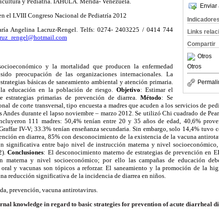
ricultura y Pediatría. IAHULA. Mérida- Venezuela.
Enviar 
en el LVIII Congreso Nacional de Pediatría 2012
Indicadore
aría Angelina Lacruz-Rengel. Telfs: 0274- 2403225 / 0414 744
Links rela
cruz_rengel@hotmail.com
Compartir
Otros
socioeconómico y la mortalidad que producen la enfermedad
Otros
sido preocupación de las organizaciones internacionales. La
trategias básicas de saneamiento ambiental y atención primaria.
Permali
la educación en la población de riesgo.
Objetivo
: Estimar el
 estrategias primarias de prevención de diarrea.
Método
: Se
onal de corte transversal, tipo encuesta a madres que acuden a los servicios de ped
s Andes durante el lapso noviembre – marzo 2012. Se utilizó Chi cuadrado de Pears
ncluyeron 111 madres: 50,4% tenían entre 20 y 35 años de edad, 40,6% provenie
s Graffar IV-V; 33.3% tenían enseñanza secundaria. Sin embargo, solo 14,4% tuvo
vención en diarrea, 85% con desconocimiento de la existencia de la vacuna antirota
ión significativa entre bajo nivel de instrucción materna y nivel socioeconómic
2).
Conclusiones
: El desconocimiento materno de estrategias de prevención en E
ón materna y nivel socioeconómico; por ello las campañas de educación debe
 oral y vacunas son tópicos a reforzar. El saneamiento y la promoción de la hig
a reducción significativa de la incidencia de diarrea en niños.
uda, prevención, vacuna antirotavirus.
nal knowledge in regard to basic strategies for prevention of acute diarrheal d