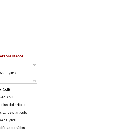
Personalizados
 Analytics
l (pdf)
lo en XML
cias del artículo
itar este artículo
 Analytics
ción automática