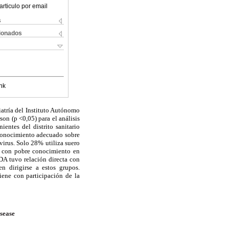
articulo por email
s
cionados
nk
iatría del Instituto Autónomo
on (p <0,05) para el análisis
ntes del distrito sanitario
 conocimiento adecuado sobre
virus. Solo 28% utiliza suero
o, con pobre conocimiento en
DA tuvo relación directa con
n dirigirse a estos grupos.
iene con participación de la
isease