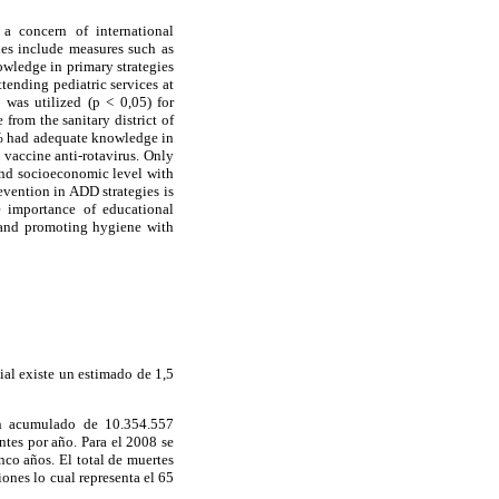
a concern of international
ies include measures such as
wledge in primary strategies
ttending pediatric services at
was utilized (p < 0,05) for
rom the sanitary district of
4% had adequate knowledge in
 vaccine anti-rotavirus. Only
and socioeconomic level with
vention in ADD strategies is
e importance of educational
n and promoting hygiene with
al existe un estimado de 1,5
un acumulado de 10.354.557
tes por año. Para el 2008 se
nco años. El total de muertes
ones lo cual representa el 65