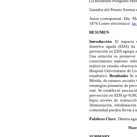
(3) Residente Postgrado Pue
Ganador del Premio Sonrisa 
Autor corresponsal: Dra. M
1876 Correo electrónico:
la
RESUMEN
Introducción
: El impacto 
diarreica aguda (EDA) ha 
prevención en EDA agrupa es
Una solución es promover 
conocimiento materno sobre
realizó un estudio observaci
Hospital Universitario de Lo
estadístico.
Resultados
Se i
Mérida, de estratos sociale
estrategias primarias de pre
oral. Se estableció asociac
prevención en EDA (p=0,00
bajos niveles de instrucci
Alimentación, rehidratación
comunidad pueden llevar a un
Palabras Clave
: Diarrea ag
Mater
SUMMARY