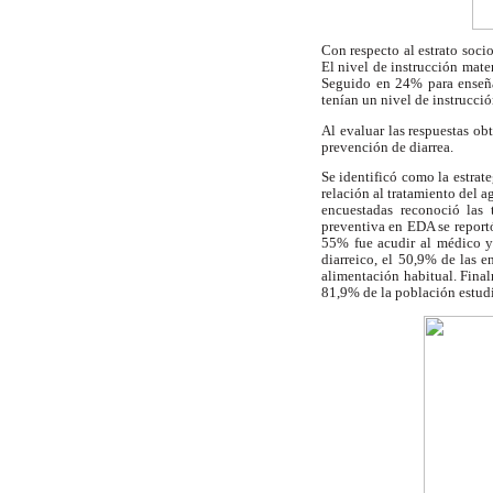
Con respecto al estrato socio
El nivel de instrucción mate
Seguido en 24% para enseña
tenían un nivel de instrucció
Al evaluar las respuestas o
prevención de diarrea.
Se identificó como la estrat
relación al tratamiento del
encuestadas reconoció las
preventiva en EDA se reportó
55% fue acudir al médico y 
diarreico, el 50,9% de las 
alimentación habitual. Fina
81,9% de la población estudia