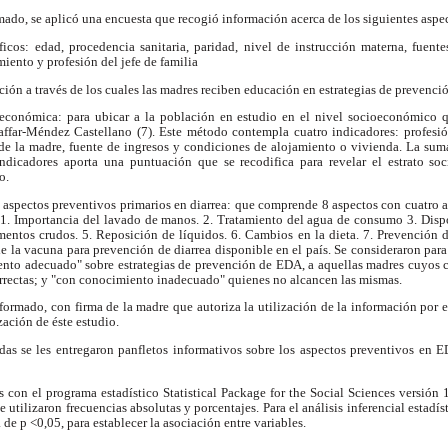
ado, se aplicó una encuesta que recogió información acerca de los siguientes aspe
icos: edad, procedencia sanitaria, paridad, nivel de instrucción materna, fuentes
iento y profesión del jefe de familia
ión a través de los cuales las madres reciben educación en estrategias de prevenció
-económica: para ubicar a la población en estudio en el nivel socioeconómico q
affar-Méndez Castellano (7). Este método contempla cuatro indicadores: profesión
 de la madre, fuente de ingresos y condiciones de alojamiento o vivienda. La suma
indicadores aporta una puntuación que se recodifica para revelar el estrato so
o.
 aspectos preventivos primarios en diarrea: que comprende 8 aspectos con cuatro a
: 1. Importancia del lavado de manos. 2. Tratamiento del agua de consumo 3. Dispo
entos crudos. 5. Reposición de líquidos. 6. Cambios en la dieta. 7. Prevención de
 la vacuna para prevención de diarrea disponible en el país. Se consideraron para 
to adecuado" sobre estrategias de prevención de EDA, a aquellas madres cuyos c
rrectas; y "con conocimiento inadecuado" quienes no alcancen las mismas.
formado, con firma de la madre que autoriza la utilización de la información por e
zación de éste estudio.
das se les entregaron panfletos informativos sobre los aspectos preventivos en E
 con el programa estadístico Statistical Package for the Social Sciences versión 11.
se utilizaron frecuencias absolutas y porcentajes. Para el análisis inferencial estad
 de p <0,05, para establecer la asociación entre variables.