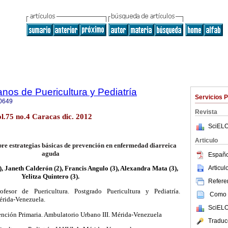
nos de Puericultura y Pediatría
Servicios 
0649
Revista
l.75 no.4 Caracas dic. 2012
SciELO
Articulo
e estrategias básicas de prevención en enfermedad diarreica
aguda
Españo
Articu
, Janeth Calderón (2), Francis Angulo (3), Alexandra Mata (3),
Yelitza Quintero (3).
Referen
Profesor de Puericultura. Postgrado Puericultura y Pediatría.
Como c
érida-Venezuela.
SciELO
Atención Primaria. Ambulatorio Urbano III. Mérida-Venezuela
Traduc