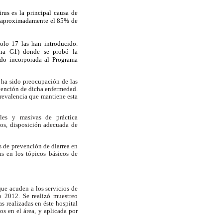
rus es la principal causa de
o; aproximadamente el 85% de
olo 17 las han introducido.
mana G1) donde se probó la
ndo incorporada al Programa
ha sido preocupación de las
evención de dicha enfermedad.
prevalencia que mantiene esta
bles y masivas de práctica
tos, disposición adecuada de
s de prevención de diarrea en
as en los tópicos básicos de
que acuden a los servicios de
o 2012. Se realizó muestreo
 realizadas en éste hospital
os en el área, y aplicada por