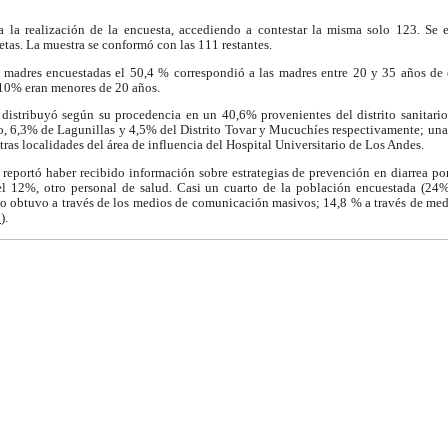
a la realización de la encuesta, accediendo a contestar la misma solo 123. Se 
etas. La muestra se conformó con las 111 restantes.
s madres encuestadas el 50,4 % correspondió a las madres entre 20 y 35 años d
 10% eran menores de 20 años.
distribuyó según su procedencia en un 40,6% provenientes del distrito sanitari
o, 6,3% de Lagunillas y 4,5% del Distrito Tovar y Mucuchíes respectivamente; una 
ras localidades del área de influencia del Hospital Universitario de Los Andes.
reportó haber recibido información sobre estrategias de prevención en diarrea por
l 12%, otro personal de salud. Casi un cuarto de la población encuestada (24%
e lo obtuvo a través de los medios de comunicación masivos; 14,8 % a través de me
1
).