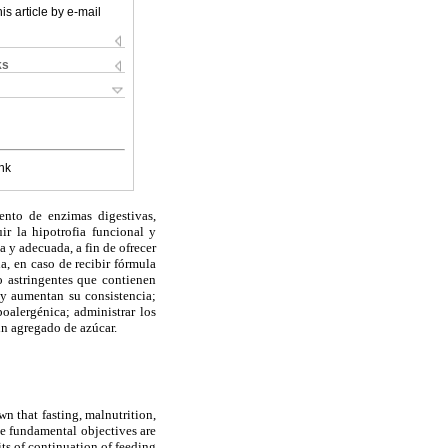
is article by e-mail
ks
nk
iento de enzimas digestivas,
ir la hipotrofia funcional y
 y adecuada, a fin de ofrecer
a, en caso de recibir fórmula
o astringentes que contienen
y aumentan su consistencia;
oalergénica; administrar los
sin agregado de azúcar.
n that fasting, malnutrition,
The fundamental objectives are
its of continuation of feeding