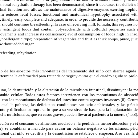
th oral rehydration therapy has been demonstrated, since it decreases the deficit of
stinal function and allows the maintenance of digestive enzymes exerting trophic
urn reduces fecal losses, functional and anatomical hypotrophy associated with 
timely, early, complete and adequate, in order to provide the necessary contribution
 should continue breastfeeding. In case of receiving milk formula, this requires no 
astringent foods that contain polysaccharide with colloidal properties such 
vements and increase its consistency; avoid consumption of foods high in insolu
poallergenic type; preparation of vegetables and fruit as thick soups, puree, juice
 without added sugar.
reefeeding, rehydration.
o de los aspectos más importantes del tratamiento del niño con diarrea aguda 
etermina la enfermedad para tratar de corregir y evitar que el cuadro agudo se prol
no, la desnutrición y la alteración de la microbiota intestinal, disminuyen: la mas
ambio celular. Todos estos factores intervienen con los mecanismos de absorci
 con los mecanismos de defensa del intestino contra agentes invasores (8). Ocurre
 cual la pobreza, las deficientes condiciones sanitario-ambientales, y las práct
to y dificultan su ruptura, lo que a su vez sirve de base para la implantación d
icits nutricionales, que en casos graves pueden llevar al paciente a la muerte (4,5,8).
nución en el consumo de alimentos asociado a: la pérdida, la menor absorción y e
ión), se combinan a menudo para causar un balance negativo de los mismos, pér
cional del niño se debilita y la desnutrición se establece o empeora. A su vez, la 