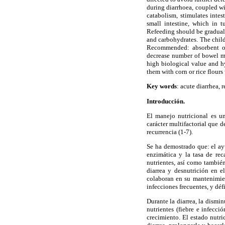
during diarrhoea, coupled wi
catabolism, stimulates inte
small intestine, which in t
Refeeding should be gradual, 
and carbohydrates. The child
Recommended: absorbent or 
decrease number of bowel mo
high biological value and hy
them with corn or rice flours
Key words
: acute diarrhea, 
Introducción.
El manejo nutricional es un
carácter multifactorial que d
recurrencia (1-7).
Se ha demostrado que: el ayu
enzimática y la tasa de rec
nutrientes, así como también
diarrea y desnutrición en el
colaboran en su mantenimien
infecciones frecuentes, y déf
Durante la diarrea, la dismi
nutrientes (fiebre e infecc
crecimiento. El estado nutri