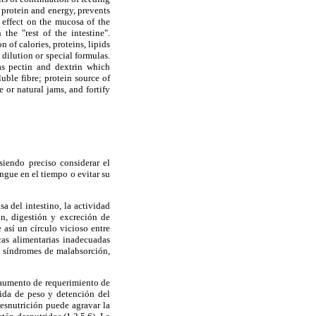
 protein and energy, prevents
 effect on the mucosa of the
the "rest of the intestine".
 of calories, proteins, lipids
dilution or special formulas.
as pectin and dextrin which
ble fibre; protein source of
 or natural jams, and fortify
siendo preciso considerar el
ongue en el tiempo o evitar su
a del intestino, la actividad
ón, digestión y excreción de
 así un círculo vicioso entre
icas alimentarias inadecuadas
e síndromes de malabsorción,
l aumento de requerimiento de
dida de peso y detención del
desnutrición puede agravar la