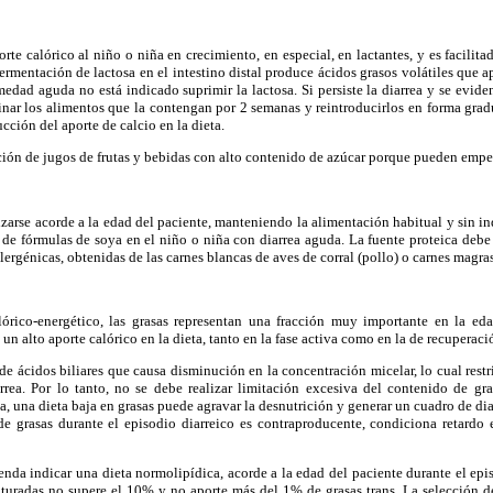
rte calórico al niño o niña en crecimiento, en especial, en lactantes, y es facilita
mentación de lactosa en el intestino distal produce ácidos grasos volátiles que apo
edad aguda no está indicado suprimir la lactosa. Si persiste la diarrea y se eviden
inar los alimentos que la contengan por 2 semanas y reintroducirlos en forma gradu
ducción del aporte de calcio en la dieta.
ón de jugos de frutas y bebidas con alto contenido de azúcar porque pueden empeo
lizarse acorde a la edad del paciente, manteniendo la alimentación habitual y sin in
 de fórmulas de soya en el niño o niña con diarrea aguda. La fuente proteica debe 
lergénicas, obtenidas de las carnes blancas de aves de corral (pollo) o carnes magra
órico-energético, las grasas representan una fracción muy importante en la edad
 un alto aporte calórico en la dieta, tanto en la fase activa como en la de recuperaci
de ácidos biliares que causa disminución en la concentración micelar, lo cual restr
orrea. Por lo tanto, no se debe realizar limitación excesiva del contenido de gra
, una dieta baja en grasas puede agravar la desnutrición y generar un cuadro de diar
e grasas durante el episodio diarreico es contraproducente, condiciona retardo 
nda indicar una dieta normolipídica, acorde a la edad del paciente durante el ep
saturadas no supere el 10% y no aporte más del 1% de grasas trans. La selección d