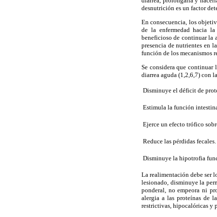
diarrea, prolongarla y hacer
desnutrición es un factor det
En consecuencia, los objetiv
de la enfermedad hacia la 
beneficioso de continuar la a
presencia de nutrientes en la
función de los mecanismos re
Se considera que continuar l
diarrea aguda (1,2,6,7) con l
 Disminuye el déficit de pro
 Estimula la función intesti
 Ejerce un efecto trófico so
 Reduce las pérdidas fecales.
 Disminuye la hipotrofia fun
La realimentación debe ser lo
lesionado, disminuye la perm
ponderal, no empeora ni pro
alergia a las proteínas de 
restrictivas, hipocalóricas y 