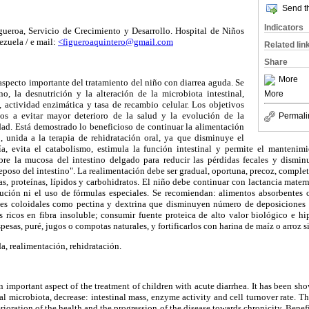
Send th
Indicators
gueroa, Servicio de Crecimiento y Desarrollo. Hospital de Niños
ezuela
/ e mail:
<figueroaquintero@gmail.com
Related lin
Share
More
aspecto importante del tratamiento del niño con diarrea aguda. Se
, la desnutrición y la alteración de la microbiota intestinal,
More
, actividad enzimática y tasa de recambio celular. Los objetivos
dos a evitar mayor deterioro de la salud y la evolución de la
Permali
dad. Está demostrado lo beneficioso de continuar la alimentación
o, unida a la terapia de rehidratación oral, ya que disminuye el
ía, evita el catabolismo, estimula la función intestinal y permite el mantenim
obre la mucosa del intestino delgado para reducir las pérdidas fecales y disminu
eposo del intestino". La realimentación debe ser gradual, oportuna, precoz, completa
ías, proteínas, lípidos y carbohidratos. El niño debe continuar con lactancia matern
ilución ni el uso de fórmulas especiales. Se recomiendan: alimentos absorbentes 
des coloidales como pectina y dextrina que disminuyen número de deposiciones 
 ricos en fibra insoluble; consumir fuente proteica de alto valor biológico e hip
spesas, puré, jugos o compotas naturales, y fortificarlos con harina de maíz o arroz 
da, realimentación, rehidratación.
 important aspect of the treatment of children with acute diarrhea. It has been show
nal microbiota, decrease: intestinal mass, enzyme activity and cell turnover rate. 
erioration of the health and the progression of the disease towards chronicity. Benef