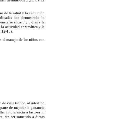
tán desnutridos (1,2,5,6). La
ro de la salud y la evolución
ublicadas han demostrado lo
enerarse entre 3 y 5 días y la
o la actividad enzimática y la
9,12-15).
en el manejo de los niños con
de vista trófico, al intestino
aparte de mejorar la ganancia
ar intolerancia a lactosa ni
e, sin ser sometido a dietas