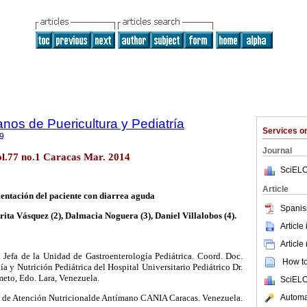
nos de Puericultura y Pediatría
Services 
9
Journal
l.77 no.1 Caracas Mar. 2014
SciELO
Article
entación del paciente con diarrea aguda
Spanis
ita Vásquez (2), Dalmacia Noguera (3), Daniel Villalobos (4).
Article
Article
. Jefa de la Unidad de Gastroenterología Pediátrica. Coord. Doc.
How to 
a y Nutrición Pediátrica del Hospital Universitario Pediátrico Dr.
meto, Edo. Lara, Venezuela.
SciELO
Automat
o de Atención Nutricionalde Antímano CANIA Caracas. Venezuela.