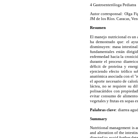
4 Gastroenteróloga Pediatra
Autor corresponsal:
Olga Fi
JM de los Ríos. Caracas,
Ven
Resumen
El manejo nutricional es un 
ha demostrado que: el ayuno
disminuyen: masa intestinal
fundamentales están dirigi
enfermedad hacia la cronici
durante el proceso diarreic
déficit de proteína y energ
ejerciendo efecto trófico s
anatómica asociada con el "r
el aporte necesario de calor
láctea, no se requiere su d
polisacáridos con propieda
evitar consumo de alimentos
vegetales y frutas en sopas e
Palabras clave
: diarrea agu
Summary
Nutritional management is an
and alteration of the intesti
directed to avoid further det