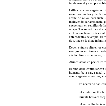
fundamental y siempre es bie
Utilizar aceites vegetales 
monoinsaturadas y de ácidos
aceite de oliva, cacahuete,
incluyendo cártamo, maíz, gi
encuentran en semillas de l
omega 3 es superior en el ac
el funcionalismo intestina
antecedentes de atopia. El r
de rutina en la dieta infantil 
Deben evitarse alimentos con 
usar grasas en forma excesiv
añadir alimentos untados, ric
Alimentación en pacientes me
El niño debe continuar con l
humana: baja carga renal de
contra agentes agresores, ad
 Es necesario dar le
 Si el niño recibe la
fórmula hasta consegu
 Si no recibe lactan