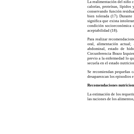
La realimentación del niño c
calorías, proteínas, lípidos
conservando función residual 
bien tolerada (17). Durante
significa que exista intolera
condición socioeconómica de
aceptabilidad (18).
Para realizar recomendacione
oral, alimentación actual;
abdominal, estado de hidra
Circunferencia Brazo Izquier
previo a la enfermedad lo qu
secuela en el estado nutricio
Se recomiendan pequeñas ca
desaparezcan los episodios em
Recomendaciones nutricion
La estimación de los requeri
las raciones de los alimentos