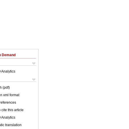
on Demand
 Analytics
h (pdf)
 in xml format
 references
cite this article
 Analytics
ic translation