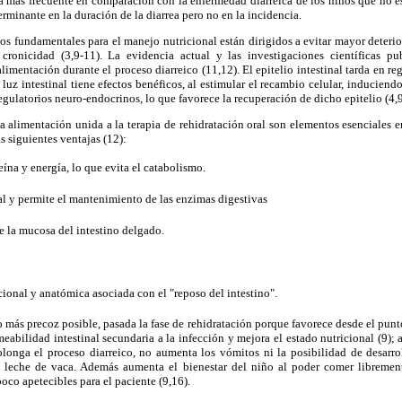
la más frecuente en comparación con la enfermedad diarreica de los niños que no es
erminante en la duración de la diarrea pero no en la incidencia.
os fundamentales para el manejo nutricional están dirigidos a evitar mayor deterio
cronicidad (3,9-11). La evidencia actual y las investigaciones científicas p
limentación durante el proceso diarreico (11,12). El epitelio intestinal tarda en reg
 luz intestinal tiene efectos benéficos, al estimular el recambio celular, induciend
gulatorios neuro-endocrinos, lo que favorece la recuperación de dicho epitelio (4,
a alimentación unida a la terapia de rehidratación oral son elementos esenciales 
as siguientes ventajas (12):
teína y energía, lo que evita el catabolismo.
nal y permite el mantenimiento de las enzimas digestivas
bre la mucosa del intestino delgado.
cional y anatómica asociada con el "reposo del intestino".
 más precoz posible, pasada la fase de rehidratación porque favorece desde el punto 
eabilidad intestinal secundaria a la infección y mejora el estado nutricional (9); 
longa el proceso diarreico, no aumenta los vómitos ni la posibilidad de desarroll
la leche de vaca. Además aumenta el bienestar del niño al poder comer librement
poco apetecibles para el paciente (9,16).