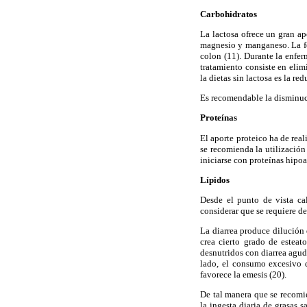
Carbohidratos
La lactosa ofrece un gran apo
magnesio y manganeso. La fer
colon (11). Durante la enferm
tratamiento consiste en elim
la dietas sin lactosa es la re
Es recomendable la disminuci
Proteínas
El aporte proteico ha de rea
se recomienda la utilización
iniciarse con proteínas hipoa
Lípidos
Desde el punto de vista cal
considerar que se requiere de
La diarrea produce dilución 
crea cierto grado de esteat
desnutridos con diarrea aguda
lado, el consumo excesivo d
favorece la emesis (20).
De tal manera que se recomie
la ingesta diaria de grasas 