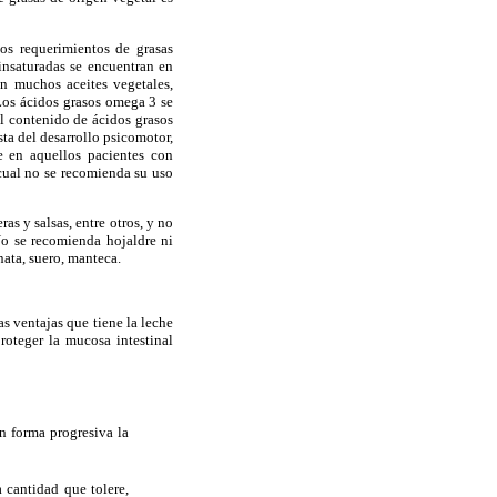
los requerimientos de grasas
insaturadas se encuentran en
en muchos aceites vegetales,
 Los ácidos grasos omega 3 se
l contenido de ácidos grasos
ta del desarrollo psicomotor,
e en aquellos pacientes con
 cual no se recomienda su uso
as y salsas, entre otros, y no
 No se recomienda hojaldre ni
nata, suero, manteca.
s ventajas que tiene la leche
roteger la mucosa intestinal
 en forma progresiva la
a cantidad que tolere,