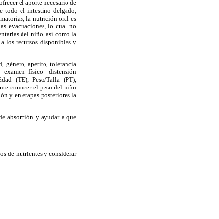
frecer el aporte necesario de
de todo el intestino delgado,
matorias, la nutrición oral es
las evacuaciones, lo cual no
entarias del niño, así como la
a los recursos disponibles y
, género, apetito, tolerancia
; examen físico: distensión
Edad (TE), Peso/Talla (PT),
ante conocer el peso del niño
ón y en etapas posteriores la
de absorción y ayudar a que
os de nutrientes y considerar