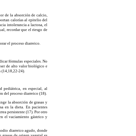
dor de la absorción de calcio,
rtan calorías al epitelio del
cia intolerancia a lactosa, el
al, recordar que el riesgo de
rar el proceso diarreico.
dicar fórmulas especiales. No
ser de alto valor biológico e
s (14,18,22-24).
 pediátrica, en especial, al
ón del proceso diarreico (18).
inge la absorción de grasas y
sa en la dieta. En pacientes
rea persistente (17). Por otro
en el vaciamiento gástrico y
isodio diarreico agudo, donde
e grasas de origen vegetal es