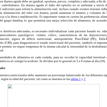
on diarrea aguda debe ser gradual, oportuna, precoz, completa y adecuada, a fin de o
 y carbohidratos. En diarrea aguda el daño del epitelio no es uniforme a través 
suficiente para tolerar la alimentación oral; incluso cuando existen lesiones infla
 la alimentación del niño con diarrea, puede aumentar el número y volumen de 
ncia a la dieta o malabsorción. Es importante tomar en cuenta las preferencias alim
l grupo familiar, lo que permitirá una mejor selección de alimentos, de acuerdo 
s dietéticas adecuadas, es necesario individualizar cada paciente basado en: edad
 antecedentes patológicos: vómito, cólico, características de las deposiciones
tación, signos de déficit nutricional; antropometría: Peso/Edad (PE), Talla/
do (CBI), para diagnosticar el estado nutricional del paciente; también es import
e permite en etapas tempranas de la misma calcular la intensidad de la deshidrataci
nal.
ntidades de alimentos en cada comida, para no exceder la capacidad intestinal 
éticos al corregir la acidosis. Se dividen por lo general en 5 a 6 tomas al día (19).
ales
mientos nutricionales debe mantener un porcentaje balanceado de los diferentes tip
, según la edad del paciente, tal como se muestra en las
tablas 1
y
2