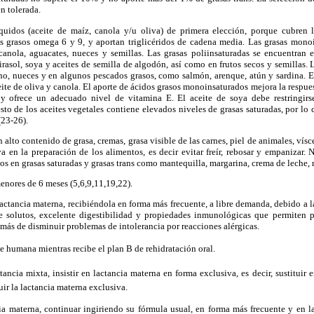
n tolerada.
líquidos (aceite de maíz, canola y/u oliva) de primera elección, porque cubren 
 grasos omega 6 y 9, y aportan triglicéridos de cadena media. Las grasas mono
 canola, aguacates, nueces y semillas. Las grasas poliinsaturadas se encuentran 
rasol, soya y aceites de semilla de algodón, así como en frutos secos y semillas.
ino, nueces y en algunos pescados grasos, como salmón, arenque, atún y sardina. E
eite de oliva y canola. El aporte de ácidos grasos monoinsaturados mejora la respues
l y ofrece un adecuado nivel de vitamina E. El aceite de soya debe restringirs
esto de los aceites vegetales contiene elevados niveles de grasas saturadas, por lo
(23-26).
alto contenido de grasa, cremas, grasa visible de las carnes, piel de animales, víscer
a en la preparación de los alimentos, es decir evitar freír, rebosar y empanizar.
os en grasas saturadas y grasas trans como mantequilla, margarina, crema de leche, 
nores de 6 meses (5,6,9,11,19,22).
actancia materna, recibiéndola en forma más frecuente, a libre demanda, debido a la
 solutos, excelente digestibilidad y propiedades inmunológicas que permiten p
emás de disminuir problemas de intolerancia por reacciones alérgicas.
che humana mientras recibe el plan B de rehidratación oral.
ctancia mixta, insistir en lactancia materna en forma exclusiva, es decir, sustituir
ir la lactancia materna exclusiva.
cia materna, continuar ingiriendo su fórmula usual, en forma más frecuente y en l