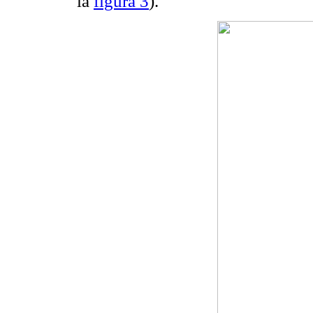
la
figura 3
).