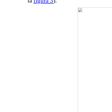
la
figura 3
).