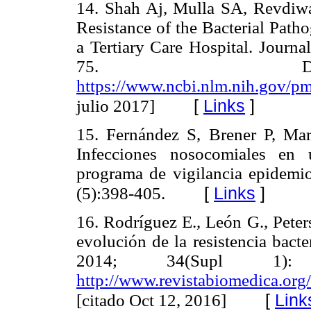
14. Shah Aj, Mulla SA, Revdiwa
Resistance of the Bacterial Path
a Tertiary Care Hospital. Journa
75. Disp
https://www.ncbi.nlm.nih.gov/p
[
Links
]
julio 2017]
15. Fernández S, Brener P, Mar
Infecciones nosocomiales en
programa de vigilancia epidemio
[
Links
]
(5):398-405.
16. Rodríguez E., León G., Peter
evolución de la resistencia bac
2014; 34(Supl 1): 
http://www.revistabiomedica.org
[
Link
[citado Oct 12, 2016]