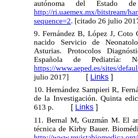
autónoma del Estado de
http://ri.uaemex.mx/bitstream/h
sequence=2
. [citado 26 julio 201
9. Fernández B, López J, Coto 
nacido Servicio de Neonatolo
Asturias. Protocolos Diagnós
Española de Pediatría: N
https://www.aeped.es/sites/defau
[
Links
]
julio 2017]
10. Hernández Sampieri R, Ferná
de la Investigación. Quinta ed
[
Links
]
613 p.
11. Bernal M, Guzmán M. El an
técnica de Kirby Bauer. Biomédi
http://www.revistabiomedica.org