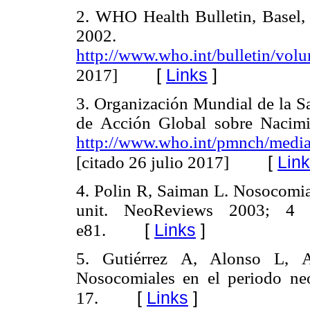
2. WHO Health Bulletin, Basel, 
2002. Di
http://www.who.int/bulletin/vol
[
Links
]
2017]
3. Organización Mundial de la S
de Acción Global sobre Nacimi
http://www.who.int/pmnch/media
[
Lin
[citado 26 julio 2017]
4. Polin R, Saiman L. Nosocomial
unit. NeoReviews 2003; 4 (
[
Links
]
e81.
5. Gutiérrez A, Alonso L, 
Nosocomiales en el periodo neo
[
Links
]
17.