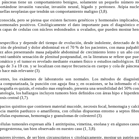
e páncreas tiene un comportamiento benigno, solamente un pequeño número recu
ortándose invasión vascular, invasión neural, hígado y peritoneo. Atípia nucl
aquellas neoplasias que tendrán un comportamiento maligno (3,8).
 conocida, pero se piensa que existen factores genéticos y hormonales implicados,
hormonales positivos. Citológicamente el dato importante para el diagnóstico es
ias capas de cedulas con núcleos redondeados u ovalados, que pueden mostrar hen
inespecífica y depende del tiempo de evolución, desde indolente, detectado de 
ción de plenitud y dolor abdominal en el 70 % de los pacientes, con masa palpable
diez años presentando masa palpable abdominal de crecimiento lento y un año con
ntó también sensación de plenitud postprandial, en la literatura se refiere que pue
tomático y el tumor es revelado mediante examen físico o estudios radiológicos. 
ngo de 3 a 19 cm. y se localizan con mayor frecuencia en cuerpo y cola de páncreas
o hace más relevante (3).
entes, los exámenes de laboratorio son normales. Los métodos de diagnós
ía computarizada, la punción con aguja fina y, en ocasiones, se ha informado el 
ografía es quizás, el estudio mas empleado, presenta una sensibilidad del 50% co
patología, los hallazgos incluyen tumores bien definidos con áreas hipo e hiperd
osis central (3,7).
acios quistitos que contienen material mucoide, necrosis focal, hemorragia y calcif
cia marrón parduzco o amarillenta, con células dispuestas entorno a septos fibro
células espumosas, hemorragia y granulomas de colesterol (3).
lulas tumorales expresan alfa 1 antitripsina, vimetina, enolasa y en algunos casos
progesterona, tan bien observado en nuestro caso (1, 3,8).
ujeres jóvenes, de ser bien circunscriptos y citológicamente, mostrar un patrón pap