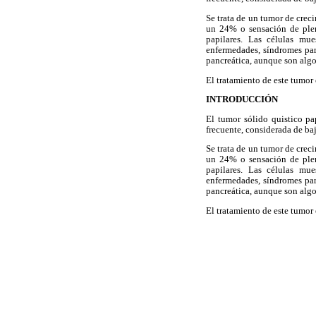
Se trata de un tumor de crec
un 24% o sensación de pleni
papilares. Las células mue
enfermedades, síndromes par
pancreática, aunque son algo
El tratamiento de este tumor 
INTRODUCCIÓN
El tumor sólido quistico pa
frecuente, considerada de ba
Se trata de un tumor de crec
un 24% o sensación de pleni
papilares. Las células mue
enfermedades, síndromes par
pancreática, aunque son algo
El tratamiento de este tumor 