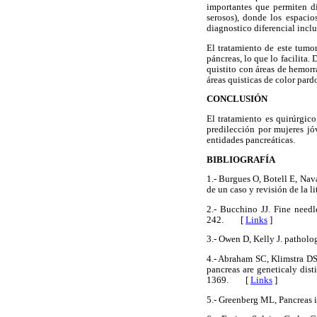
importantes que permiten di
serosos), donde los espacio
diagnostico diferencial inclu
El tratamiento de este tumo
páncreas, lo que lo facilita
quistito con áreas de hemorr
áreas quisticas de color pard
CONCLUSIÓN
El tratamiento es quirúrgico
predilección por mujeres jó
entidades pancreáticas.
BIBLIOGRAFÍA
1.- Burgues O, Botell E, Nav
de un caso y revisión de la
2.- Bucchino JJ. Fine needl
242. [
Links
]
3.- Owen D, Kelly J. pathol
4.- Abraham SC, Klimstra DS
pancreas are geneticaly dis
1369. [
Links
]
5.- Greenberg ML, Pancreas