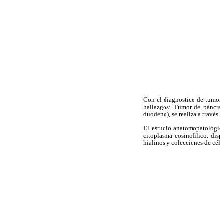
Con el diagnostico de tumor
hallazgos: Tumor de páncre
duodeno), se realiza a través
El estudio anatomopatológic
citoplasma eosinofilico, di
hialinos y colecciones de cél