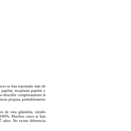
onces se han reportado más de
papilar, neoplasia papilar y
ue describe completamente la
sticas propias, probablemente
os de esta glándula, siendo
 a 100%: Muchos casos se han
 años. No existe diferencia