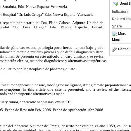
Send th
 Sanabria. Edo. Nueva Esparta. Venezuela.
Indicators
l Hospital "Dr. Luís Ortega" Edo. Nueva Esparta. Venezuela.
Related lin
o separata contactar a la: Dra. Elide Cabeza. Adjunto Unidad de
Share
ospital "Dr. Luís Ortega" Edo. Nueva Esparta. E-mail;
More
More
ilar de páncreas, es una patología poco frecuente, con bajo grado
Permali
undamentalmente a mujeres jóvenes y de difícil diagnostico dada
síntomas. Se presenta en este artículo un caso clínico, y se revisa
presentación clínica, métodos diagnósticos y alternativas terapéuticas.
o quistito papilar, neoplasia de páncreas, quiste.
, this tumor appears to be rare, low degree malignant, strong female preponderance a
the symptoms. In this article one case is presented, and a review of the literatu
hods and therapeutic alternatives is made.
llary tumor, pancreatic neoplasias, cystic CC
5- Fecha de Revisión Feb. 2006- Fecha de Aprobación. Abr. 2006
pilar del páncreas o tumor de Frantz, descrito por este en el año 1959, es una 
jo grado de malignidad, de origen incierto y afecta con mayor frecuencia a mujeres 