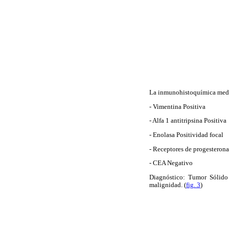
La inmunohistoquímica median
- Vimentina Positiva
- Alfa 1 antitripsina Positiva
- Enolasa Positividad focal
- Receptores de progesterona
- CEA Negativo
Diagnóstico: Tumor Sólido 
malignidad. (
fig. 3
)