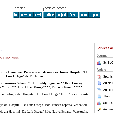
Services 
3
Journal
s June 2006
SciELO
Article
ar del páncreas. Presentación de un caso clínico. Hospital "Dr.
Luís Ortega" de Porlamar.
Spanis
Article
ra. Yasmira Salazar*, Dr. Freddy Figueroa** Dra. Loreny
a Morao***, Dra. Elisa Maury****, Patricia Núñez *****
Article
enterología del Hospital "Dr. Luís Ortega" Edo. Nueva Esparta.
How to 
SciELO
ía del Hospital "Dr. Luís Ortega" Edo. Nueva Esparta. Venezuela.
Automat
logía Hospital "Dr. Luís Ortega" Edo. Nueva Esparta. Venezuela.