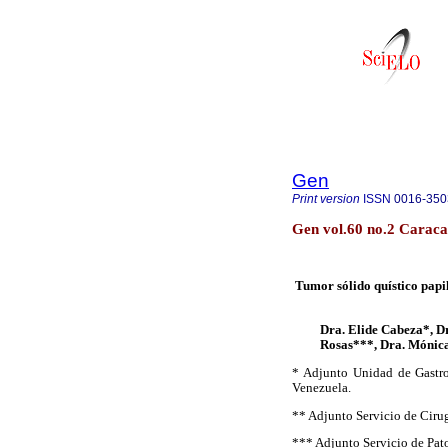
Gen
Print version
ISSN
0016-350
Gen vol.60 no.2 Caraca
Tumor sólido quístico papil
Dra. Elide Cabeza*, D
Rosas***, Dra. Mónic
* Adjunto Unidad de Gastro
Venezuela.
** Adjunto Servicio de Cirug
*** Adjunto Servicio de Pato