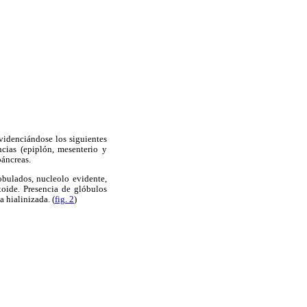
videnciándose los siguientes
cias (epiplón, mesenterio y
páncreas.
obulados, nucleolo evidente,
xoide. Presencia de glóbulos
 hialinizada. (
fig. 2
)