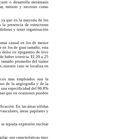
rre o desarrolla metástasis
ear, mitosis y necrosis como
 ya que en la mayoría de los
 la presencia de estructuras
diduras y tener organización
forma casual en los de menor
 en los de gran tamaño, esta
 dolor en epigastrio de leve
de haber ictericia. El 20 a 25
El tamaño promedio del tumor
, nuestro caso se localiza en
ticos mas empleados son la
uso de la angiografía y de la
n una especificidad del 96.8%
ensas que en ocasiones pueden
icación. En las áreas sólidas
vasculares, áreas papilares y
 se reporta expresión nuclear
ilar, son características muy