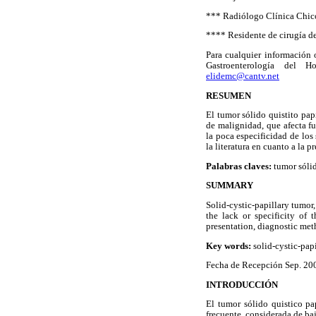
*** Radiólogo Clínica Chico
**** Residente de cirugía de
Para cualquier información 
Gastroenterología del H
elidemc@cantv.net
RESUMEN
El tumor sólido quistito pap
de malignidad, que afecta f
la poca especificidad de los 
la literatura en cuanto a la 
Palabras claves:
tumor sólid
SUMMARY
Solid-cystic-papillary tumor
the lack or specificity of 
presentation, diagnostic met
Key words:
solid-cystic-papi
Fecha de Recepción Sep. 200
INTRODUCCIÓN
El tumor sólido quistico pa
frecuente, considerada de ba