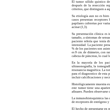
El tumor sólido quistico d
después de la resección rep
criterios, que distinguen a 
Su etiología aun no es bien
casos presentan receptores 
papilares cubiertas por var
acinar (1,3).
Su presentación clínica es 
tamaño, a síntomas de sensa
paciente refería que tenía 
intensidad. La paciente prese
% de los pacientes son asin
es 9 cm. de diámetro, con ra
cabeza de páncreas, lo cual l
En la mayoría de los paci
ultrasonografía, la tomograf
resonancia magnética. La tom
para el diagnostico de esta 
incluir calcificaciones y necr
Histológicamente muestra esp
este tumor tiene una aparien
afinares. Pueden observarse 
La inmunohistoquimica las cé
de receptores de estrógeno y 
El hecho de presentarse en m