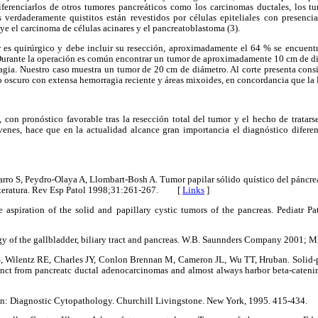
ferenciarlos de otros tumores pancreáticos como los carcinomas ductales, los t
s verdaderamente quistitos están revestidos por células epiteliales con presenc
ye el carcinoma de células acinares y el pancreatoblastoma (3).
r es quirúrgico y debe incluir su resección, aproximadamente el 64 % se encuentr
. Durante la operación es común encontrar un tumor de aproximadamente 10 cm de d
agia. Nuestro caso muestra un tumor de 20 cm de diámetro. Al corte presenta cons
o oscuro con extensa hemorragia reciente y áreas mixoides, en concordancia que la li
, con pronóstico favorable tras la resección total del tumor y el hecho de tratar
venes, hace que en la actualidad alcance gran importancia el diagnóstico diferen
arro S, Peydro-Olaya A, Llombart-Bosh A. Tumor papilar sólido quístico del páncre
 literatura. Rev Esp Patol 1998;31:261-267. [
Links
]
e aspiration of the solid and papillary cystic tumors of the pancreas. Pediatr
ogy of the gallbladder, biliary tract and pancreas. W.B. Saunnders Company 200
, Wilentz RE, Charles JY, Conlon Brennan M, Cameron JL, Wu TT, Hruban. Solid-
tinct from pancreatc ductal adenocarcinomas and almost always harbor beta-caten
 in: Diagnostic Cytopathology. Churchill Livingstone. New York, 1995. 415-434