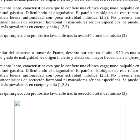
imiento lento, característica esta que le confiere una clínica vaga; masa palpable 
tud gástrica. Dificultando el diagnóstico. El patrón histológico de este tumor e
stran buena uniformidad con poca actividad mitótica (2,3). No presenta aso
aneoplásicos de secreción hormonal ni marcadores séricos específicos. Se puede l
 más prevalentes en cuerpo y cola (1,2,3)
es quirúrgico, con pronóstico favorable tras la resección total del mismo (3).
pilar del páncreas o tumor de Frantz, descrito por este en el año 1959, es una 
jo grado de malignidad, de origen incierto y afecta con mayor frecuencia a mujeres 
imiento lento, característica esta que le confiere una clínica vaga; masa palpable 
tud gástrica. Dificultando el diagnóstico. El patrón histológico de este tumor e
stran buena uniformidad con poca actividad mitótica (2,3). No presenta aso
aneoplásicos de secreción hormonal ni marcadores séricos específicos. Se puede l
 más prevalentes en cuerpo y cola (1,2,3)
es quirúrgico, con pronóstico favorable tras la resección total del mismo (3).