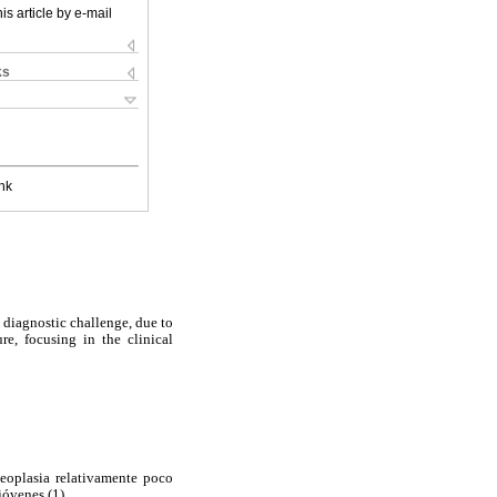
is article by e-mail
ks
nk
 diagnostic challenge, due to
re, focusing in the clinical
neoplasia relativamente poco
jóvenes (1).