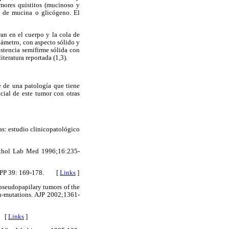
umores quistitos (mucinoso y
ia de mucina o glicógeno. El
an en el cuerpo y la cola de
iámetro, con aspecto sólido y
istencia semifirme sólida con
teratura reportada (1,3).
se de una patología que tiene
cial de este tumor con otras
as: estudio clinicopatológico
 Pathol Lab Med 1996;16:235-
1; MPP 39: 169-178. [
Links
]
pseudopapilary tumors of the
in-mutations. AJP 2002;1361-
. [
Links
]