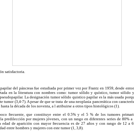
n satisfactoria.
 papilar del páncreas fue estudiada por primer vez por Frantz en 1959, desde ent
rtada en la literatura con nombres como: tumor sólido y quístico, tumor sólido y 
 pseudopapilar. La designación tumor sólido quistico papilar es la más usada porq
te tumor (3,4-7). A pesar de que se trata de una neoplasia pancreática con caracterí
asta la década de los noventa, a l atribuirse a otros tipos histológicos (1).
poco frecuente, que constituye entre el 0.5% y el 5 % de los tumores primari
r, la predilección por mujeres jóvenes, con un rango en diferentes series de 80%
la edad de aparición con mayor frecuencia es de 27 años y con rango de 12 a 67
edad entre hombres y mujeres con este tumor (1, 3,8).