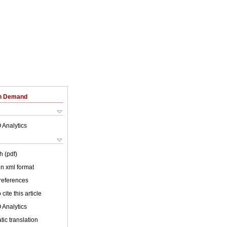
on Demand
 Analytics
h (pdf)
 in xml format
 references
cite this article
 Analytics
ic translation