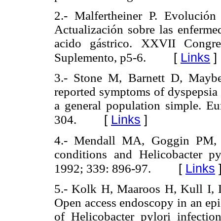
2.- Malfertheiner P. Evolución
Actualización sobre las enfermed
acido gástrico. XXVII Congre
[
Links
]
Suplemento, p5-6.
3.- Stone M, Barnett D, Mayber
reported symptoms of dyspepsia a
a general population simple. Eu
[
Links
]
304.
4.- Mendall MA, Goggin PM, M
conditions and Helicobacter pyl
[
Links
1992; 339: 896-97.
5.- Kolk H, Maaroos H, Kull I,
Open access endoscopy in an epid
of Helicobacter pylori infection