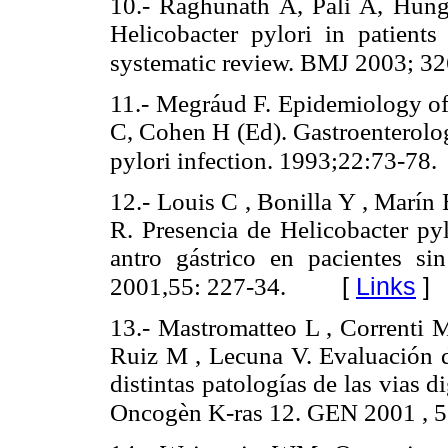
10.- Raghunath A, Pali A, Hung
Helicobacter pylori in patients
systematic review. BMJ 2003; 32
11.- Megráud F. Epidemiology of 
C, Cohen H (Ed). Gastroenterolog
pylori infection. 1993;22:73-78.
12.- Louis C , Bonilla Y , Marín
R. Presencia de Helicobacter pyl
antro gástrico en pacientes s
[
Links
]
2001,55: 227-34.
13.- Mastromatteo L , Correnti 
Ruiz M , Lecuna V. Evaluación de
distintas patologías de las vias d
Oncogèn K-ras 12. GEN 2001 , 5