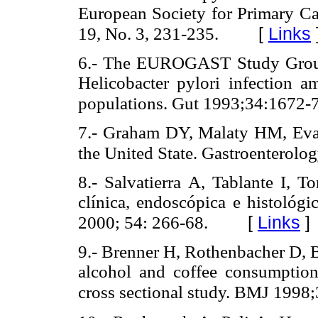
European Society for Primary Car
[
Links
19, No. 3, 231-235.
6.- The EUROGAST Study Group. 
Helicobacter pylori infection 
populations. Gut 1993;34:1672-
7.- Graham DY, Malaty HM, Evan
the United State. Gastroenterolog
8.- Salvatierra A, Tablante I, T
clínica, endoscópica e histológi
[
Links
]
2000; 54: 266-68.
9.- Brenner H, Rothenbacher D, 
alcohol and coffee consumption 
cross sectional study. BMJ 1998