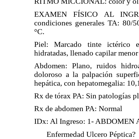
RITMO MICCIONAL: color y olor
EXAMEN FÍSICO AL INGRESO
condiciones generales TA: 80/
°C.
Piel: Marcado tinte ictérico
hidratadas, llenado capilar menor
Abdomen: Plano, ruidos hidroa
doloroso a la palpación superfi
hepática, con hepatomegalia: 10,1
Rx de tórax PA: Sin patologías p
Rx de abdomen PA: Normal
IDx: Al Ingreso: 1- ABDOME
Enfermedad Ulcero Péptica?