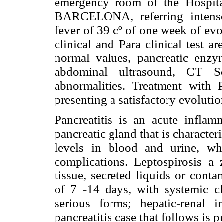
emergency room of the Ho
BARCELONA, referring intense
fever of 39 cº of one week of evol
clinical and Para clinical test a
normal values, pancreatic enz
abdominal ultrasound, CT S
abnormalities. Treatment with
presenting a satisfactory evolutio
Pancreatitis is an acute infla
pancreatic gland that is characte
levels in blood and urine, wh
complications. Leptospirosis a
tissue, secreted liquids or cont
of 7 -14 days, with systemic cl
serious forms; hepatic-renal i
pancreatitis case that follows is 