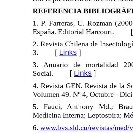
REFERENCIA BIBLIOGRÁFI
1. P. Farreras, C. Rozman (2000)
España. Editorial Harcourt.
2. Revista Chilena de Insectolo
[
Links
]
3.
3. Anuario de mortalidad 200
[
Links
]
Social.
4. Revista GEN. Revista de la S
Volumen 49. Nº 4, Octubre - Dic
5. Fauci, Anthony Md.; Braun
Medicina Interna; Leptospira; Mé
6.
www.bvs.sld.cu/revistas/med/