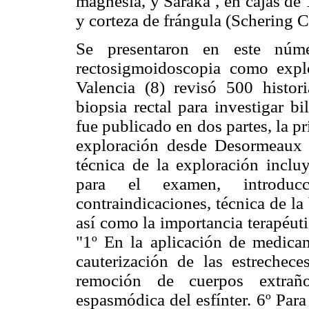
magnesia, y Saraka , en cajas de 
y corteza de frángula (Schering C
Se presentaron en este núm
rectosigmoidoscopia como explo
Valencia (8) revisó 500 histor
biopsia rectal para investigar b
fue publicado en dos partes, la pr
exploración desde Desormeaux 
técnica de la exploración inclu
para el examen, introducci
contraindicaciones, técnica de la
así como la importancia terapéut
"1º En la aplicación de medicam
cauterización de las estrecheces
remoción de cuerpos extraño
espasmódica del esfínter. 6º Par