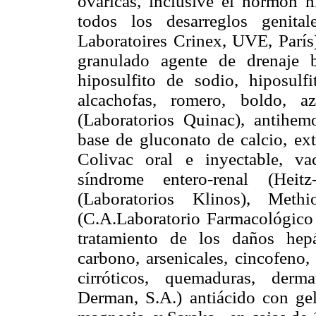
ováricas, inclusive el hormón h
todos los desarreglos genita
Laboratoires Crinex, UVE, Parí
granulado agente de drenaje b
hiposulfito de sodio, hiposulf
alcachofas, romero, boldo, a
(Laboratorios Quinac), antihemo
base de gluconato de calcio, ext
Colivac oral e inyectable, va
síndrome entero-renal (Heitz-
(Laboratorios Klinos), Meth
(C.A.Laboratorio Farmacológico 
tratamiento de los daños hepá
carbono, arsenicales, cincofeno, a
cirróticos, quemaduras, dermat
Derman, S.A.) antiácido con ge