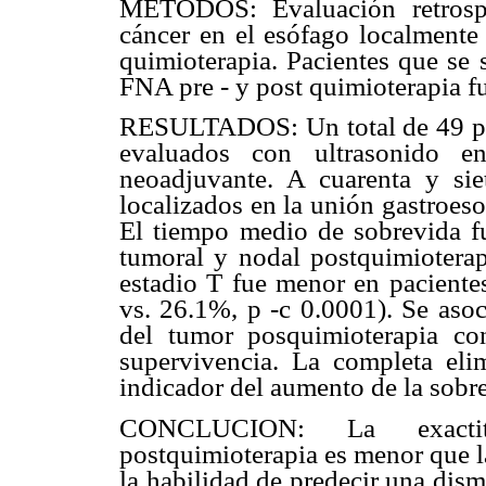
METODOS: Evaluación retrospe
cáncer en el esófago localmente
quimioterapia. Pacientes que se 
FNA pre - y post quimioterapia f
RESULTADOS: Un total de 49 pac
evaluados con ultrasonido en
neoadjuvante. A cuarenta y sie
localizados en la unión gastroes
El tiempo medio de sobrevida fu
tumoral y nodal postquimioterap
estadio T fue menor en pacientes
vs. 26.1%, p -c 0.0001). Se aso
del tumor posquimioterapia c
supervivencia. La completa eli
indicador del aumento de la sobr
CONCLUCION: La exactitu
postquimioterapia es menor que la 
la habilidad de predecir una dis