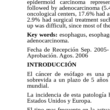
epidermoid carcinoma represe
followed by adenocarcinoma (5.4%
oncological centers, 17.6% had 
2.9% had surgical treatment suc
up was difficult, since most of th
Key words:
esophagus, esophage
adenocarcinoma.
Fecha de Recepción Sep. 2005-
Aprobación. Agos. 2006
INTRODUCCIÓN
El cáncer de esófago es una p
sobrevida a un plazo de 5 años
mundial.
La incidencia de esta patología
Estados Unidos y Europa.
El tipo mas frecuente en la actu