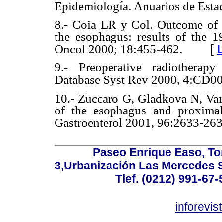
Epidemiología. Anuarios de Estad
8.- Coia LR y Col. Outcome of pa
the esophagus: results of the 1
[
Oncol 2000; 18:455-462.
9.- Preoperative radiotherap
Database Syst Rev 2000, 4:CD0
10.- Zuccaro G, Gladkova N, Varo
of the esophagus and proxima
Gastroenterol 2001, 96:2633-263
Paseo Enrique Easo, Torr
3,Urbanización Las Mercedes 
Tlef. (0212) 991-67-
inforevi