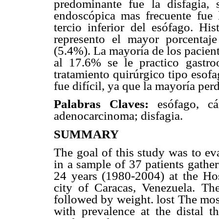
predominante fue la disfagia,
endoscópica mas frecuente fue 
tercio inferior del esófago. Hi
represento el mayor porcentaj
(5.4%). La mayoría de los pacient
al 17.6% se le practico gastro
tratamiento quirúrgico tipo esof
fue difícil, ya que la mayoría perd
Palabras Claves:
esófago, cá
adenocarcinoma; disfagia.
SUMMARY
The goal of this study was to ev
in a sample of 37 patients gather
24 years (1980-2004) at the Hos
city of Caracas, Venezuela. T
followed by weight. lost The mos
with prevalence at the distal t