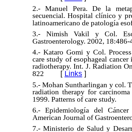
2.- Manuel Pera. De la metap
secuencial. Hospital clínico y p
latinoamericano de patología eso
3.- Nimish Vakil y Col. Eso
Gastroenterology. 2002, 18:486-
4.- Kataro Gomi y Col. Process
care study of esophageal cancer 
radiotherapy. Int. J. Radiation 
[
Links
]
822
5.- Mohan Suntharlingan y col. Th
radiation therapy for carcinoma
1999. Patterns of care study.
6.- Epidemiología del Cáncer
American Journal of Gastroenter
7.- Ministerio de Salud y Desar