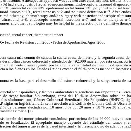
ic ultrasound. A therapeutic approach was advised after classification. Results: Fro
77%) had a diagnosis of rectal adenocarcinoma. Endoscopic ultrasound diagnosed 64
cer n=5, anorectal cancer n=9, epidermoid rectal tumor n=5, polypoid mucosal lesion
gmoid tumors n=10 , rectal stenosis n=2 and no tumor definition n=7. After endos
n: radiotherapy, chemotherapy and/or surgery with posterior endoscopic ultrasou
c ultrasound n=8, endoscopic mucosal resection n=7 and other therapies n=
 tumors and other pathologies may be helpful in the selection of a definitive thera
sound, rectal cancer, therapeutic impact
5- Fecha de Revisión Jun. 2006- Fecha de Aprobación. Agos. 2006
ercera causa más común de cáncer, la cuarta causa de muerte y la segunda causa d
desarrollan cáncer colorectal y alrededor de 492.000 mueren por esta causa. Su in
tán actualmente disminuyendo por la amplia variabilidad de métodos diagnóstico
ncia a los 5 años en los Estados Unidos excede el 60 % pero es menor en los país
noma es la base para el desarrollo del cáncer colorectal y la subyacencia de c
rectal son esporádicas, y factores ambientales y genéticos son importantes. Cerca
 de riesgo familiar. Sin embargo, cerca del 10 % se desarrollan sobre una b
pales síndromes son, Cáncer Colorectal Hereditario No Polipoideo (HNPCC, sigl
, siglas en inglés), también se ha asociado a la Colitis de Crohn y Colitis Ulcerati
2 % de personas afectadas por 10 años, 8 % por 20 años y 18 % por 30 años), e
rosante Primaria. (1)
 más común del tumor primario contándose por encima de los 46.000 nuevos estud
do es localizado. El apropiado manejo depende del estadiaje del tumor y el 
ración del tumor a través de la pared intestinal y la presencia o no de adenopatías.