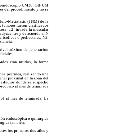
o ecoendoscopio UM30, GIF UM
es del procedimiento y no se
ódulo-Metástasis (TNM) de la
tumores fueron clasificados
cosa, T2: invade la muscular
 adyacentes y de acuerdo al N
ricólicos o perirectales; N2,
stancia.
 nivel máximo de penetración
iciales.
rdes eran nítidos, la forma
ínea pectínea, realizando una
 anal proximal en la zona del
s estudios donde se sospechó
doscópico al mes de terminada
rol al mes de terminada. La
cción endoscópica o quirúrgica
úrgica también.
eses los primeros dos años y