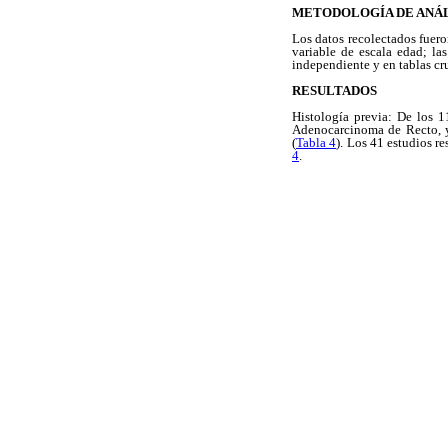
METODOLOGÍA DE ANÁL
Los datos recolectados fuero
variable de escala edad; la
independiente y en tablas cr
RESULTADOS
Histología previa: De los 1
Adenocarcinoma de Recto, y
(
Tabla 4
). Los 41 estudios r
4
.