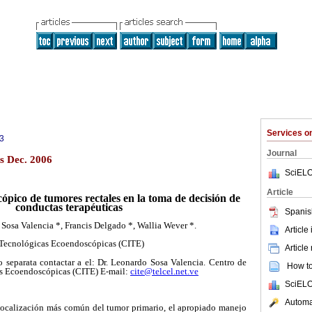
Services 
3
Journal
s Dec. 2006
SciELO
Article
cópico de tumores rectales en la toma de decisión de
conductas terapéuticas
Spanis
Sosa Valencia *, Francis Delgado *, Wallia Wever *.
Article
 Tecnológicas Ecoendoscópicas (CITE)
Article
o separata contactar a el: Dr. Leonardo Sosa Valencia. Centro de
How to 
as Ecoendoscópicas (CITE) E-mail:
cite@telcel.net.ve
SciELO
Automat
a localización más común del tumor primario, el apropiado manejo