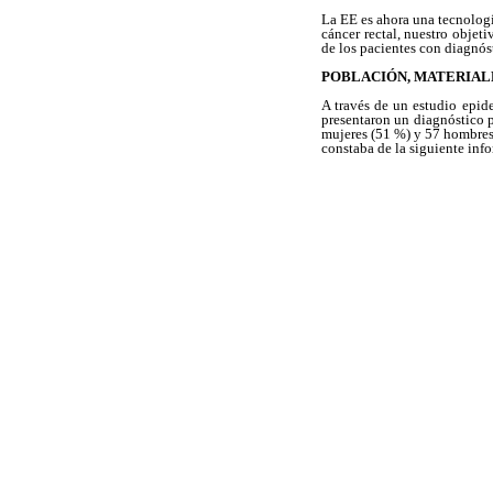
La EE es ahora una tecnolog
cáncer rectal, nuestro objeti
de los pacientes con diagnóst
POBLACIÓN, MATERIAL
A través de un estudio epid
presentaron un diagnóstico 
mujeres (51 %) y 57 hombres
constaba de la siguiente inf