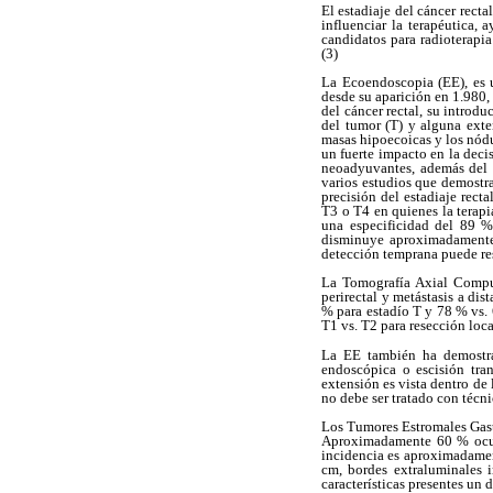
El estadiaje del cáncer rect
influenciar la terapéutica,
candidatos para radioterapia
(3)
La Ecoendoscopia (EE), es u
desde su aparición en 1.980,
del cáncer rectal, su introd
del tumor (T) y alguna exte
masas hipoecoicas y los nódu
un fuerte impacto en la decis
neoadyuvantes, además del s
varios estudios que demostra
precisión del estadiaje rect
T3 o T4 en quienes la terapi
una especificidad del 89 %
disminuye aproximadamente 
detección temprana puede resu
La Tomografía Axial Computa
perirectal y metástasis a di
% para estadío T y 78 % vs. 6
T1 vs. T2 para resección loca
La EE también ha demostra
endoscópica o escisión tran
extensión es vista dentro de 
no debe ser tratado con técni
Los Tumores Estromales Gastr
Aproximadamente 60 % ocurr
incidencia es aproximadamen
cm, bordes extraluminales 
características presentes un