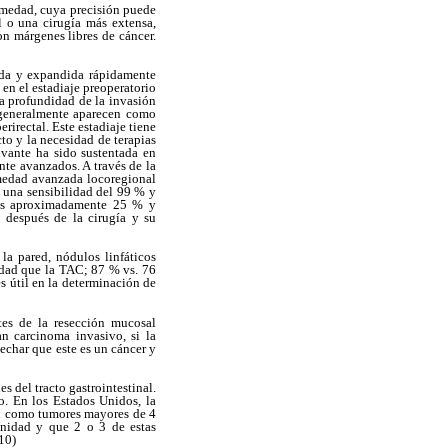
ermedad, cuya precisión puede
l o una cirugía más extensa,
on márgenes libres de cáncer.
rada y expandida rápidamente
en el estadiaje preoperatorio
la profundidad de la invasión
s generalmente aparecen como
irectal. Este estadiaje tiene
cto y la necesidad de terapias
uvante ha sido sustentada en
nte avanzados. A través de la
ermedad avanzada locoregional
o una sensibilidad del 99 % y
o es aproximadamente 25 % y
 después de la cirugía y su
la pared, nódulos linfáticos
vidad que la TAC; 87 % vs. 76
es útil en la determinación de
es de la resección mucosal
an carcinoma invasivo, si la
pechar que este es un cáncer y
 del tracto gastrointestinal.
. En los Estados Unidos, la
an como tumores mayores de 4
gnidad y que 2 o 3 de estas
10)