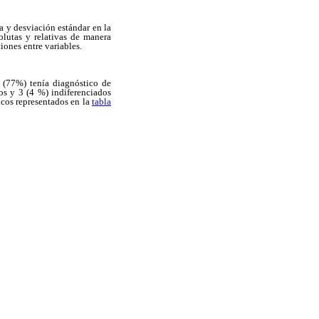
a y desviación estándar en la
olutas y relativas de manera
iones entre variables.
7 (77%) tenía diagnóstico de
s y 3 (4 %) indiferenciados
icos representados en la
tabla