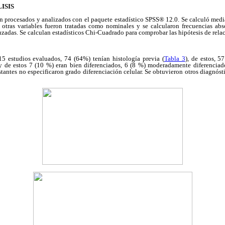
ISIS
n procesados y analizados con el paquete estadístico SPSS® 12.0. Se calculó medi
s otras variables fueron tratadas como nominales y se calcularon frecuencias abs
uzadas. Se calculan estadísticos Chi-Cuadrado para comprobar las hipótesis de relac
15 estudios evaluados, 74 (64%) tenían histología previa (
Tabla 3
), de estos, 5
 de estos 7 (10 %) eran bien diferenciados, 6 (8 %) moderadamente diferenciado
estantes no especificaron grado diferenciación celular. Se obtuvieron otros diagnóst