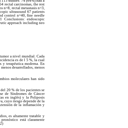
m 115 studies: 74 (64%) had a
 rectal carcinomas, the rest
s n=8, rectal metastasis n=3,
copic ultrasound 67 patients
nd control n=40, fine needle
11 Conclusions: endoscopic
peutic approach including neo
e tumor a nivel mundial. Cada
cidencia es de l 5 %, la cual
s y terapéutica moderna. En
es menos desarrollados, menos
ambios moleculares han sido
 del 20 % de los pacientes se
ase de Síndromes de Cáncer
as en inglés) y la Poliposis
va, cuyo riesgo depende de la
xtensión de la inflamación y
ios, es altamente tratable y
pronóstico está claramente
(2)