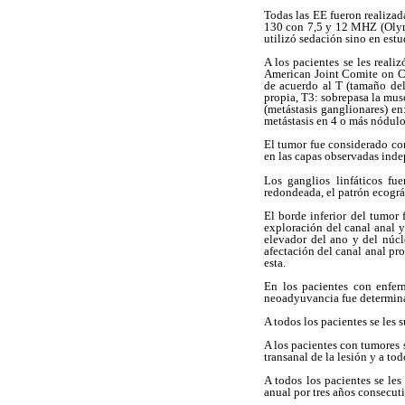
Todas las EE fueron realiza
130 con 7,5 y 12 MHZ (Olymp
utilizó sedación sino en estu
A los pacientes se les real
American Joint Comite on C
de acuerdo al T (tamaño del
propia, T3: sobrepasa la mus
(metástasis ganglionares) en
metástasis en 4 o más nódulos
El tumor fue considerado co
en las capas observadas inde
Los ganglios linfáticos fu
redondeada, el patrón ecográ
El borde inferior del tumor 
exploración del canal anal y
elevador del ano y del núcl
afectación del canal anal pr
esta.
En los pacientes con enfer
neoadyuvancia fue determina
A todos los pacientes se les
A los pacientes con tumores s
transanal de la lesión y a t
A todos los pacientes se le
anual por tres años consecut