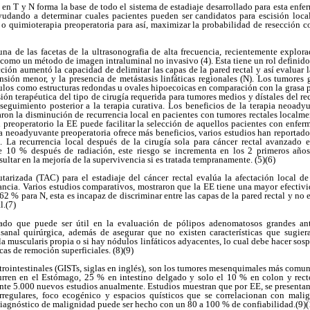
al en T y N forma la base de todo el sistema de estadiaje desarrollado para esta enf
 ayudando a determinar cuales pacientes pueden ser candidatos para escisión loca
 o quimioterapia preoperatoria para así, maximizar la probabilidad de resección c
na de las facetas de la ultrasonografia de alta frecuencia, recientemente explo
 como un método de imagen intraluminal no invasivo (4). Esta tiene un rol definido 
ucción aumentó la capacidad de delimitar las capas de la pared rectal y así evaluar 
nsión menor, y la presencia de metástasis linfáticas regionales (N). Los tumore
los como estructuras redondas u ovales hipoecoicas en comparación con la grasa per
ión terapéutica del tipo de cirugía requerida para tumores medios y dístales del re
eguimiento posterior a la terapia curativa. Los beneficios de la terapia neoady
ron la disminución de recurrencia local en pacientes con tumores rectales localme
al preoperatorio la EE puede facilitar la selección de aquellos pacientes con enf
a neoadyuvante preoperatoria ofrece más beneficios, varios estudios han reportad
. La recurrencia local después de la cirugía sola para cáncer rectal avanzad
10 % después de radiación, este riesgo se incrementa en los 2 primeros años
ltar en la mejoría de la supervivencia si es tratada tempranamente. (5)(6)
rizada (TAC) para el estadiaje del cáncer rectal evalúa la afectación local de 
stancia. Varios estudios comparativos, mostraron que la EE tiene una mayor efecti
2 % para N, esta es incapaz de discriminar entre las capas de la pared rectal y no 
l.(7)
do que puede ser útil en la evaluación de pólipos adenomatosos grandes ant
sanal quirúrgica, además de asegurar que no existen características que sugier
la muscularis propia o si hay nódulos linfáticos adyacentes, lo cual debe hacer sos
cas de remoción superficiales. (8)(9)
ointestinales (GISTs, siglas en inglés), son los tumores mesenquimales más comunes
en en el Estómago, 25 % en intestino delgado y solo el 10 % en colon y recto
te 5.000 nuevos estudios anualmente. Estudios muestran que por EE, se present
irregulares, foco ecogénico y espacios quísticos que se correlacionan con mali
 diagnóstico de malignidad puede ser hecho con un 80 a 100 % de confiabilidad.(9)(