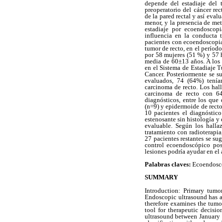
depende del estadiaje del 
preoperatorio del cáncer rec
de la pared rectal y así eval
menor, y la presencia de metá
estadiaje por ecoendoscopi
influencia en la conducta 
pacientes con ecoendoscopia 
tumor de recto, en el perío
por 58 mujeres (51 %) y 57 
media de 60±13 años. A los p
en el Sistema de Estadiaje
Cancer. Posteriormente se s
evaluados, 74 (64%) tenían
carcinoma de recto. Los hal
carcinoma de recto con 64
diagnósticos, entre los que
(n=9) y epidermoide de recto
10 pacientes el diagnóstico
estenosante sin histología y
evaluable. Según los halla
tratamiento con radioterapia
27 pacientes restantes se su
control ecoendoscópico post
lesiones podría ayudar en el
Palabras claves:
Ecoendoscop
SUMMARY
Introduction: Primary tumor
Endoscopic ultrasound has a c
therefore examines the tumor
tool for therapeutic decisi
ultrasound between January 