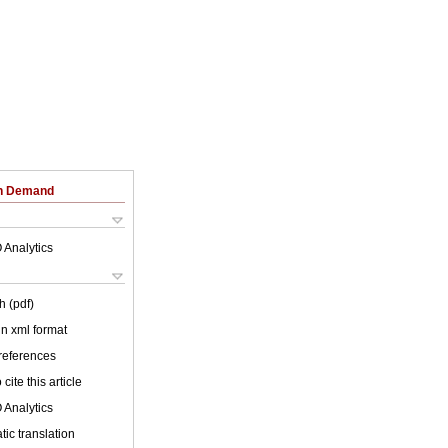
on Demand
 Analytics
h (pdf)
 in xml format
 references
cite this article
 Analytics
ic translation