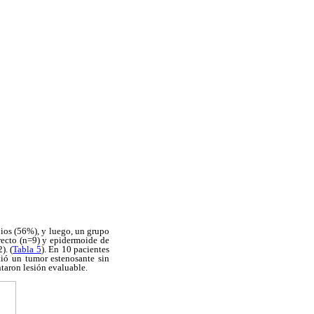
ios (56%), y luego, un grupo
-recto (n=9) y epidermoide de
). (
Tabla 5
). En 10 pacientes
tió un tumor estenosante sin
ntaron lesión evaluable.