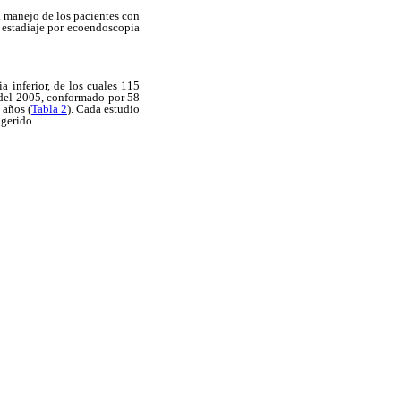
 manejo de los pacientes con
el estadiaje por ecoendoscopia
 inferior, de los cuales 115
 del 2005, conformado por 58
 años (
Tabla 2
). Cada estudio
ugerido.