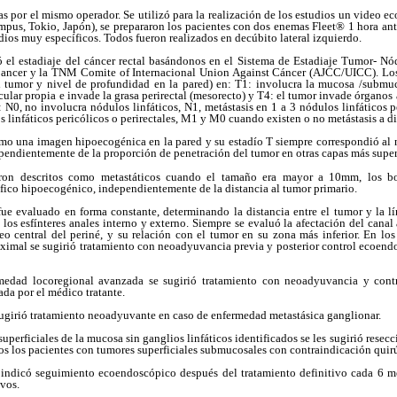
das por el mismo operador. Se utilizó para la realización de los estudios un vide
us, Tokio, Japón), se prepararon los pacientes con dos enemas Fleet® 1 hora ant
dios muy específicos. Todos fueron realizados en decúbito lateral izquierdo.
izó el estadiaje del cáncer rectal basándonos en el Sistema de Estadiaje Tumor- N
ancer y la TNM Comite of Internacional Union Against Cáncer (AJCC/UICC). Los 
 tumor y nivel de profundidad en la pared) en: T1: involucra la mucosa /submu
cular propia e invade la grasa perirectal (mesorecto) y T4: el tumor invade órganos
: N0, no involucra nódulos linfáticos, N1, metástasis en 1 a 3 nódulos linfáticos pe
 linfáticos pericólicos o perirectales, M1 y M0 cuando existen o no metástasis a di
mo una imagen hipoecogénica en la pared y su estadío T siempre correspondió al
pendientemente de la proporción de penetración del tumor en otras capas más superf
eron descritos como metastáticos cuando el tamaño era mayor a 10mm, los bo
fico hipoecogénico, independientemente de la distancia al tumor primario.
fue evaluado en forma constante, determinando la distancia entre el tumor y la l
 los esfínteres anales interno y externo. Siempre se evaluó la afectación del canal
eo central del periné, y su relación con el tumor en su zona más inferior. En lo
oximal se sugirió tratamiento con neoadyuvancia previa y posterior control ecoen
medad locoregional avanzada se sugirió tratamiento con neoadyuvancia y cont
da por el médico tratante.
 sugirió tratamiento neoadyuvante en caso de enfermedad metastásica ganglionar.
uperficiales de la mucosa sin ganglios linfáticos identificados se les sugirió rese
odos los pacientes con tumores superficiales submucosales con contraindicación quir
s indicó seguimiento ecoendoscópico después del tratamiento definitivo cada 6 m
ivos.