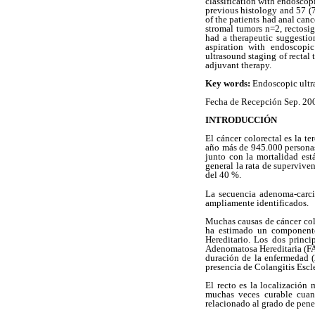
classification with endoscop
previous histology and 57 (
of the patients had anal can
stromal tumors n=2, rectosi
had a therapeutic suggestio
aspiration with endoscopi
ultrasound staging of rectal
adjuvant therapy.
Key words:
Endoscopic ultra
Fecha de Recepción Sep. 200
INTRODUCCIÓN
El cáncer colorectal es la t
año más de 945.000 personas 
junto con la mortalidad es
general la rata de supervive
del 40 %.
La secuencia adenoma-carci
ampliamente identificados.
Muchas causas de cáncer colo
ha estimado un componente
Hereditario. Los dos princi
Adenomatosa Hereditaria (FAP
duración de la enfermedad (
presencia de Colangitis Escle
El recto es la localización
muchas veces curable cuan
relacionado al grado de penet