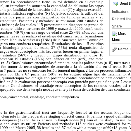
tumor. La ecoendoscopia tiene un rol definido en el estadiaje
Send th
tal, su introducción aumentó la capacidad de delimitar las capas
uar la profundidad de la invasión del tumor (T) y alguna extensión
Indicators
stasis linfáticas regionales (N) Objetivo: conocer la utilidad del
a de los pacientes con diagnóstico de tumores rectales y su
Related lin
terapéutica. Pacientes y métodos: se revisaron 200 estudios de
inferior, de los cuales 115 presentaron un diagnóstico previo de
Share
do comprendido entre enero de 1999 y marzo del 2005, conformado
hombres (49 %), en un rango de edad entre 25 - 88 años, con una
More
acientes se les realizó el estadiaje del cáncer rectal basándonos
More
 Tumor- Nódulo-Metástasis (TNM) de la American Joint Comite on
ugirió una conducta terapéutica. Resultados: de los 115 estudios
 histología previa, de estos, 57 (77%) tenía diagnóstico de
Permali
lazgos ecoendoscópicos más frecuentes fueron en primer lugar, el
 estudios (56%), y luego, un grupo distribuido en otros 10
 destacan 19 estudios (16%) con: cáncer en ano (n=5), ano-recto
 (n=5). Otras lesiones encontradas fueron: mucosales polipoideas (n=8), metástasis 
 fue tumor de recto sigmoides de acuerdo a la ubicación alta en el recto. En 
 en 7 pacientes no se encontró lesión tumoral maligna, 2 fueron procesos inflamator
zgos por EE, a 67 pacientes (58%) se les sugirió algún tipo de tratamiento. A 
, quimioterapia y/o cirugía con posterior control ecoendoscópico para decidir el t
girió en 8 la evaluación por ecoendoscopia con punción por aguja fina y en 7 est
erior. Conclusiones: el estadiaje ecoendoscópico de los tumores rectales, así 
 apropiado uso de la terapia neoadyuvante y la toma de decisión de otras conductas 
ia, cáncer rectal, estadiaje, conducta terapéutica.
s in the gastrointestinal tract are frequently located at the rectum. Proper t
lear role in the preoperative staging of rectal cancer. It permits a good definition
 deepness (T) and the extension to lymph nodes (N). Aim of the study: to use the
ons and asses its utility. Patients and methods: 115 studies were evaluated for r
1999 and March 2005, 58 females and 57 males with a mean age of 60±13 years. 