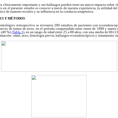
ía clínicamente importante y sus hallazgos pueden tener un mayor impacto sobre el
vo en el presente estudio es conocer a través de nuestra experiencia, la utilidad d
ico de tumores rectales y su influencia en la conducta terapéutica.
ES Y MÉTODOS
emiológico retrospectivo se revisaron 200 estudios de pacientes con ecoendoscopia
previo de tumor de recto, en el período comprendido entre enero de 1999 y marzo
 (49 %) (
Tabla 1
), en un rango de edad entre 25 a 88 años, con una media de 60±13
ormación: edad, sexo, histología previa, hallazgos ecoendoscópicos y tratamiento s