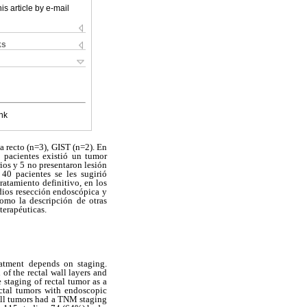
is article by e-mail
ks
nk
a recto (n=3), GIST (n=2). En
2 pacientes existió un tumor
ios y 5 no presentaron lesión
40 pacientes se les sugirió
ratamiento definitivo, en los
udios resección endoscópica y
como la descripción de otras
terapéuticas.
reatment depends on staging.
 of the rectal wall layers and
 staging of rectal tumor as a
ectal tumors with endoscopic
All tumors had a TNM staging