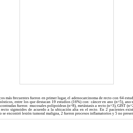
os más frecuentes fueron en primer lugar, el adenocarcinoma de recto con 64 estud
nósticos, entre los que destacan 19 estudios (16%) con: cáncer en ano (n=5), ano
ncontradas fueron: mucosales polipoideas (n=8), metástasis a recto (n=3), GIST (n=2
 recto sigmoides de acuerdo a la ubicación alta en el recto. En 2 pacientes exis
no se encontró lesión tumoral maligna, 2 fueron procesos inflamatorios y 5 no prese