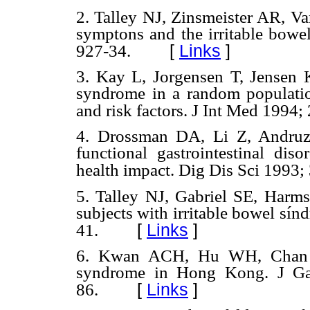
2. Talley NJ, Zinsmeister AR, Va
symptons and the irritable bowe
[
Links
]
927-34.
3. Kay L, Jorgensen T, Jensen 
syndrome in a random population
and risk factors. J Int Med 1994;
4. Drossman DA, Li Z, Andruzz
functional gastrointestinal dis
health impact. Dig Dis Sci 1993;
5. Talley NJ, Gabriel SE, Harms
subjects with irritable bowel sí
[
Links
]
41.
6. Kwan ACH, Hu WH, Chan Y, 
syndrome in Hong Kong. J Gas
[
Links
]
86.