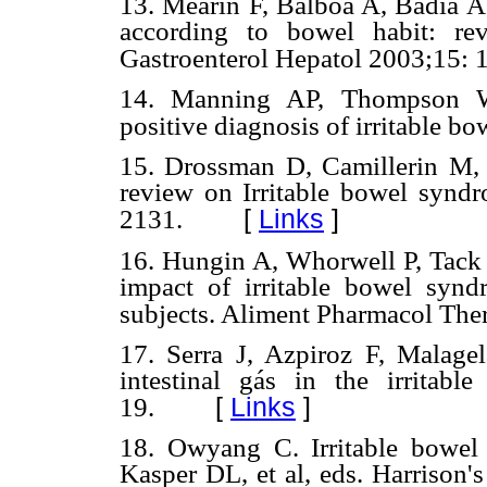
13. Mearin F, Balboa A, Badía A,
according to bowel habit: rev
Gastroenterol Hepatol 2003;15: 
14. Manning AP, Thompson 
positive diagnosis of irritable b
15. Drossman D, Camillerin M
review on Irritable bowel synd
[
Links
]
2131.
16. Hungin A, Whorwell P, Tack J
impact of irritable bowel synd
subjects. Aliment Pharmacol Ther
17. Serra J, Azpiroz F, Malagel
intestinal gás in the irrita
[
Links
]
19.
18. Owyang C. Irritable bowel
Kasper DL, et al, eds. Harrison's