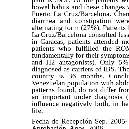
bowel habits and these changes 
Puerto La Cruz/Barcelona. Cha
diarrhea and constipation we
alternating form (27%). Patients
La Cruz/Barcelona consulted less
in Caracas, patients attended m
patients who fulfilled the ROM
fundamentally for their symptoms 
and H2 antagonists). Only 5%
diagnosed as carriers of IBS. Th
country is 36 months. Conclu
Venezuelan population with abdo
patterns found, do not differ fro
an important under diagnosis (
influence negatively both, in he
life.
Fecha de Recepción Sep. 2005-
Aprobación. Agos. 2006