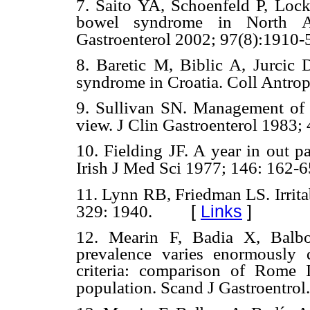
7. Saito YA, Schoenfeld P, Lock
bowel syndrome in North A
Gastroenterol 2002; 97(8):1910-
8. Baretic M, Biblic A, Jurcic D
syndrome in Croatia. Coll Antrop
9. Sullivan SN. Management of t
view. J Clin Gastroenterol 1983;
10. Fielding JF. A year in out p
Irish J Med Sci 1977; 146: 162-6
11. Lynn RB, Friedman LS. Irrit
[
Links
]
329: 1940.
12. Mearin F, Badia X, Balbo
prevalence varies enormously
criteria: comparison of Rome I
population. Scand J Gastroentrol