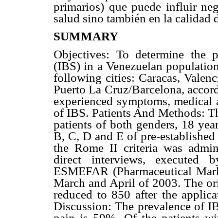
primarios) que puede influir ne
salud sino también en la calidad 
SUMMARY
Objectives: To determine the 
(IBS) in a Venezuelan population
following cities: Caracas, Valen
Puerto La Cruz/Barcelona, accord
experienced symptoms, medical a
of IBS. Patients And Methods: Thi
patients of both genders, 18 yea
B, C, D and E of pre-established
the Rome II criteria was admin
direct interviews, executed b
ESMEFAR (Pharmaceutical Marke
March and April of 2003. The ori
reduced to 850 after the applica
Discussion: The prevalence of I
pain is 59%. Of the patients w