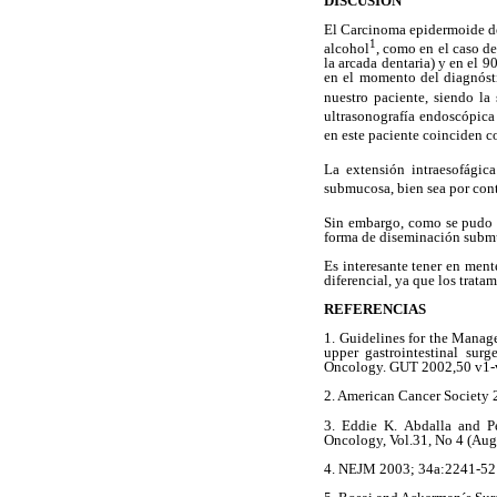
DISCUSIÓN
El Carcinoma epidermoide de
1
alcohol
, como en el caso d
la arcada dentaria) y en el 9
en el momento del diagnósti
nuestro paciente, siendo la
ultrasonografía endoscópica
en este paciente coinciden c
La extensión intraesofágic
submucosa, bien sea por con
Sin embargo, como se pudo co
forma de diseminación submuc
Es interesante tener en men
diferencial, ya que los tratam
REFERENCIAS
1. Guidelines for the Manag
upper gastrointestinal surg
Oncology. GUT 2002,50 v1
2. American Cancer Society
3. Eddie K. Abdalla and Pe
Oncology, Vol.31, No 4 (Au
4. NEJM 2003; 34a:2241-52