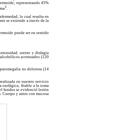
pidermoide; representando 45%
3
oma
.
fermedad, lo cual resulta en
e se extiende a través de la
dermoide puede ser en sentido
ntensidad; urente y disfagia
 alcohólicos acentuados (120
epatomegalia no dolorosa (14
ealizada en nuestro servicio
 esofágica; friable a la toma
el fundus se evidenció lesión
ica. Cuerpo y antro con mucosa