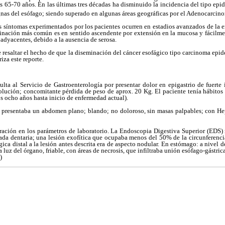
s 65-70 años. En las últimas tres décadas ha disminuido la incidencia del tipo e
gnas del esófago; siendo superado en algunas áreas geográficas por el Adenocarcin
síntomas experimentados por los pacientes ocurren en estadios avanzados de la en
inación más común es en sentido ascendente por extensión en la mucosa y fácilment
 adyacentes, debido a la ausencia de serosa.
te resaltar el hecho de que la diseminación del cáncer esofágico tipo carcinoma epi
iza este reporte.
ta al Servicio de Gastroenterología por presentar dolor en epigastrio de fuerte i
olución; concomitante pérdida de peso de aprox. 20 Kg. El paciente tenía hábitos
os ocho años hasta inicio de enfermedad actual).
e presentaba un abdomen plano; blando; no doloroso, sin masas palpables; con H
ración en los parámetros de laboratorio. La Endoscopia Digestiva Superior (EDS) r
ada dentaria; una lesión exofítica que ocupaba menos del 50% de la circunferencia
ica distal a la lesión antes descrita era de aspecto nodular. En estómago: a nivel d
 luz del órgano, friable, con áreas de necrosis, que infiltraba unión esófago-gástr
)