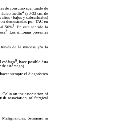
ntes de consumo acentuado de
4
torácico medio
(30-32 cm. de
 altos - bajos y subcarinales)
ueron demostradas por TAC en
3
r al 50%
. En este sentido la
3
iosa
. Los síntomas presentes
través de la mucosa y/o la
6
el esófago
, hace posible ésta
y de estómago).
hacer siempre el diagnóstico
 Colin on the association of
tish association of Surgical
l Malignancies. Seminars in