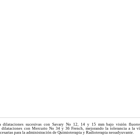
a dilataciones sucesivas con Savary No 12, 14 y 15 mm bajo visión fluoros
n dilataciones con Mercurio No 34 y 36 French, mejorando la tolerancia a la ví
ecesarias para la administración de Quimioterapia y Radioterapia neoadyuvante.