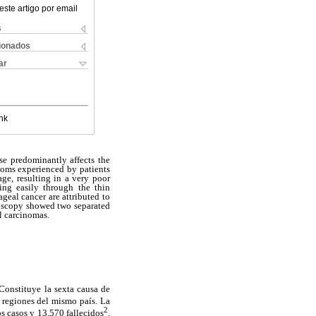
este artigo por email
s
cionados
ar
nk
se predominantly affects the
toms experienced by patients
age, resulting in a very poor
ng easily through the thin
geal cancer are attributed to
ndoscopy showed two separated
l carcinomas.
Constituye la sexta causa de
s regiones del mismo país. La
2
 casos y 13.570 fallecidos
.