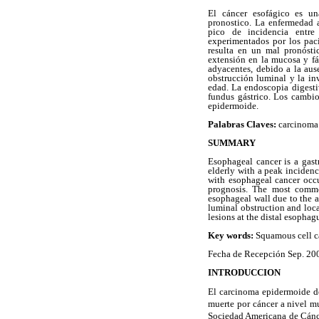
El cáncer esofágico es un
pronostico. La enfermedad 
pico de incidencia entr
experimentados por los pac
resulta en un mal pronóst
extensión en la mucosa y fác
adyacentes, debido a la aus
obstrucción luminal y la in
edad. La endoscopia digesti
fundus gástrico. Los cambi
epidermoide.
Palabras Claves:
carcinoma 
SUMMARY
Esophageal cancer is a gast
elderly with a peak inciden
with esophageal cancer occur
prognosis. The most commo
esophageal wall due to the a
luminal obstruction and loca
lesions at the distal esopha
Key words:
Squamous cell c
Fecha de Recepción Sep. 200
INTRODUCCION
El carcinoma epidermoide de
muerte por cáncer a nivel m
Sociedad Americana de Cánce