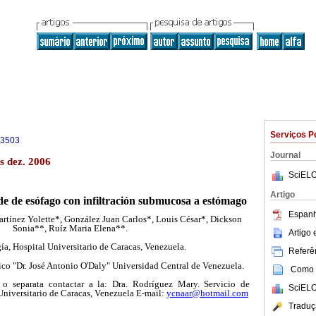
Serviços P
-3503
Journal
s dez. 2006
SciELO
Artigo
 de esófago con infiltración submucosa a estómago
Espanh
rtínez Yolette*, González Juan Carlos*, Louis César*, Dickson
Sonia**, Ruíz Maria Elena**.
Artigo
ía, Hospital Universitario de Caracas, Venezuela.
Referên
co "Dr. José Antonio O'Daly" Universidad Central de Venezuela.
Como c
 o separata contactar a la: Dra. Rodríguez Mary. Servicio de
SciELO
Universitario de Caracas, Venezuela E-mail:
ycnaar@hotmail.com
Traduç