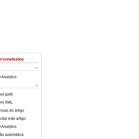
ersonalizados
 Analytics
ol (pdf)
 em XML
cias do artigo
itar este artigo
 Analytics
ão automática