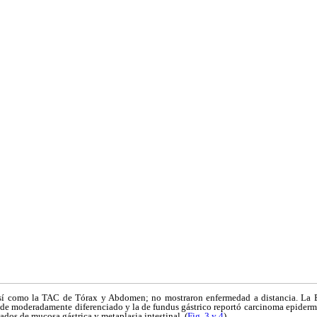
sí como la TAC de Tórax y Abdomen; no mostraron enfermedad a distancia. La 
de moderadamente diferenciado y la de fundus gástrico reportó carcinoma epide
ados de mucosa gástrica y metaplasia intestinal. (
Fig. 3 y 4
)