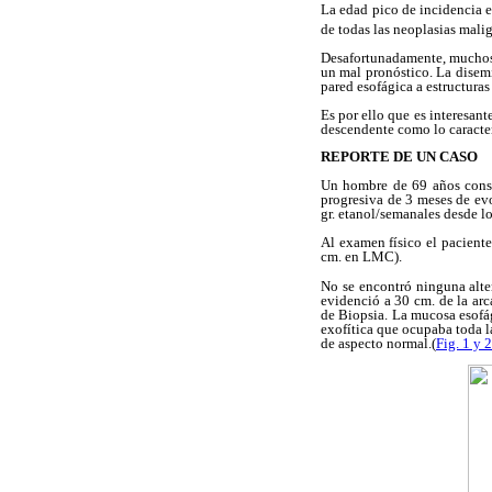
La edad pico de incidencia e
de todas las neoplasias mali
Desafortunadamente, muchos 
un mal pronóstico. La disem
pared esofágica a estructuras
Es por ello que es interesan
descendente como lo caracter
REPORTE DE UN CASO
Un hombre de 69 años consul
progresiva de 3 meses de ev
gr. etanol/semanales desde l
Al examen físico el pacient
cm. en LMC).
No se encontró ninguna alte
evidenció a 30 cm. de la arc
de Biopsia. La mucosa esofág
exofítica que ocupaba toda la
de aspecto normal.(
Fig. 1 y 2