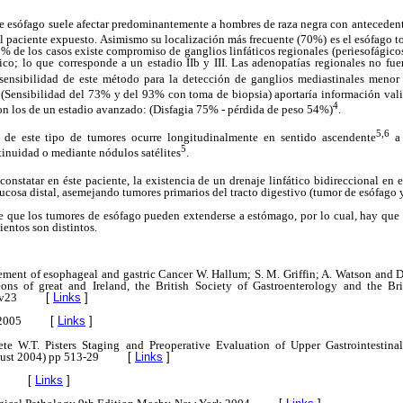
 esófago suele afectar predominantemente a hombres de raza negra con antecede
el paciente expuesto. Asimismo su localización más frecuente (70%) es el esófago 
0% de los casos existe compromiso de ganglios linfáticos regionales (periesofágicos
co; lo que corresponde a un estadio IIb y III. Las adenopatías regionales no f
 sensibilidad de este método para la detección de ganglios mediastinales meno
 (Sensibilidad del 73% y del 93% con toma de biopsia) aportaría información val
4
on los de un estadio avanzado: (Disfagia 75% - pérdida de peso 54%)
.
5,6
a de este tipo de tumores ocurre longitudinalmente en sentido ascendente
a 
5
tinuidad o mediante nódulos satélites
.
nstatar en éste paciente, la existencia de un drenaje linfático bidireccional en 
osa distal, asemejando tumores primarios del tracto digestivo (tumor de esófago 
te que los tumores de esófago pueden extenderse a estómago, por lo cual, hay que 
ientos son distintos.
ement of esophageal and gastric Cancer W. Hallum; S. M. Griffin; A. Watson and D.
eons of great and Ireland, the British Society of Gastroenterology and the Bri
-v23
[
Links
]
 2005
[
Links
]
te W.T. Pisters Staging and Preoperative Evaluation of Upper Gastrointestina
gust 2004) pp 513-29
[
Links
]
[
Links
]