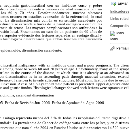
Enviar 
a neoplasia gastrointestinal con un insidioso curso y pobre
afecta predominantemente a personas de edad avanzada con un
Indicadore
e los 60 y 70 años. Desafortunadamente, muchos síntomas
ientes ocurren en estadios avanzados de la enfermedad, lo cual
Links rela
ico. La diseminación más común es en sentido ascendente por
ilmente se extiende a través de la pared esofágica a estructuras
Compartilh
encia de serosa. Las mayores complicaciones son atribuidas a la
vasión local. Presentamos un caso de un paciente de 69 años de
Mais
va superior evidenció dos lesiones separadas en esófago distal y
os histológicos determinaron que ambas lesiones eran carcinoma
Mais
Permali
epidermoide, diseminación ascendente.
rointestinal malignancy with an insidious onset and a poor prognosis. The disea
ce among those between 60 and 70 years of age. Unfortunately, many of the symp
 late in the course of the disease, at which time it is already at an advanced st
n dissemination is in an ascending path through mucosal extension; extendi
bsence of a serosa to invade adjacent structures. Most complications due to esopha
l invasion. A case of a 69-year-old male patient is presented. Upper digestive e
gus and gastric fundus. Histological changes showed both lesions were squamous cel
arcinoma, ascendant dissemination
5- Fecha de Revisión Jun. 2006- Fecha de Aprobación. Agos. 2006
 esófago representa menos del 3 % de todas las neoplasias del tracto digestivo. 
1
undial
. La prevalencia de Cáncer de esófago varía entre los países, y en distinta
r estima que para el año 2004 en Estados Unidos se diagnosticaron 14.520 nuevos