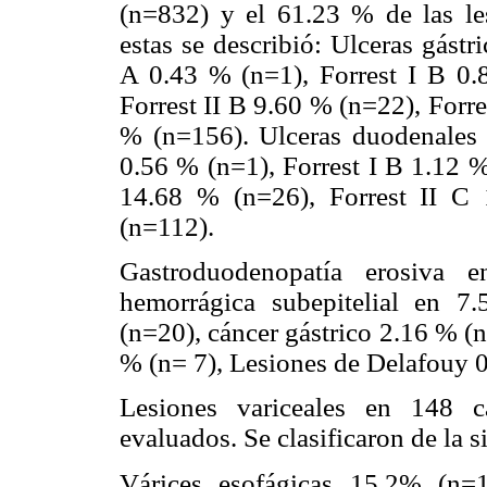
(n=832) y el 61.23 % de las le
estas se describió: Ulceras gástr
A 0.43 % (n=1), Forrest I B 0.
Forrest II B 9.60 % (n=22), Forre
% (n=156). Ulceras duodenales 
0.56 % (n=1), Forrest I B 1.12 %
14.68 % (n=26), Forrest II C
(n=112).
Gastroduodenopatía erosiva 
hemorrágica subepitelial en 7
(n=20), cáncer gástrico 2.16 % (
% (n= 7), Lesiones de Delafouy 0
Lesiones variceales en 148 c
evaluados. Se clasificaron de la 
Várices esofágicas 15,2% (n=