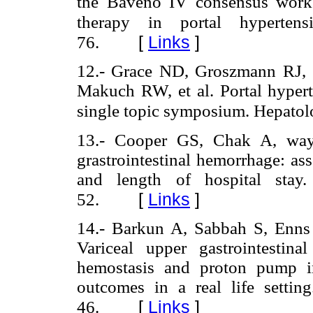
the Baveno IV consensus work
therapy in portal hyperten
76.
[
Links
]
12.- Grace ND, Groszmann RJ, 
Makuch RW, et al. Portal hyper
single topic symposium. Hepatol
13.- Cooper GS, Chak A, way 
grastrointestinal hemorrhage: ass
and length of hospital stay
[
Links
]
52.
14.- Barkun A, Sabbah S, Enns 
Variceal upper gastrointestin
hemostasis and proton pump in
outcomes in a real life setti
[
Links
]
46.