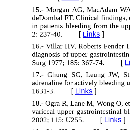
15.- Morgan AG, MacAdam WA, 
deDombal FT. Clinical findings, 
in patients bleeding from the up
[
Links
]
2: 237-40.
16.- Villar HV, Roberts Fende
diagnosis of upper gastrointesti
[
L
Surg 1977; 185: 367-74.
17.- Chung SC, Leung JW, Stee
adrenaline for actively bleeding 
[
Links
]
1631-3.
18.- Ogra R, Lane M, Wong O, et 
variceal upper gastrointestinal 
[
Links
]
2002; 115: U255.