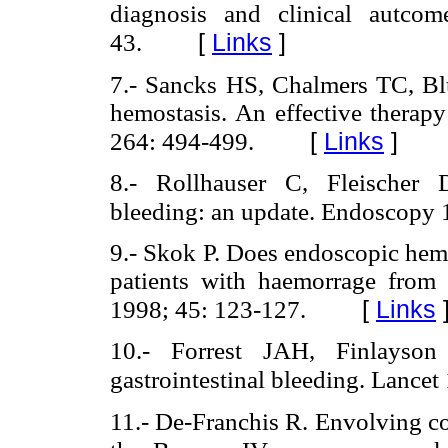
diagnosis and clinical autco
[
Links
]
43.
7.- Sancks HS, Chalmers TC, Bl
hemostasis. An effective therap
[
Links
]
264: 494-499.
8.- Rollhauser C, Fleischer D
bleeding: an update. Endoscopy 
9.- Skok P. Does endoscopic hemos
patients with haemorrage from d
[
Links
1998; 45: 123-127.
10.- Forrest JAH, Finlays
gastrointestinal bleeding. Lancet
11.- De-Franchis R. Envolving co