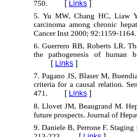
[
Links
]
750.
5. Yu MW, Chang HC, Liaw YF, 
carcinoma among chronic hepatit
Cancer Inst 2000; 92:1159-1164.
6. Guerrero RB, Roberts LR. The 
the pathogenesis of human he
[
Links
]
7. Pagano JS, Blaser M, Buendia 
criteria for a causal relation. 
[
Links
]
471.
8. Llovet JM, Beaugrand M. Hepa
future prospects. Journal of Hep
9. Daniele B, Perrone F. Staging 
[
Links
]
213-223.