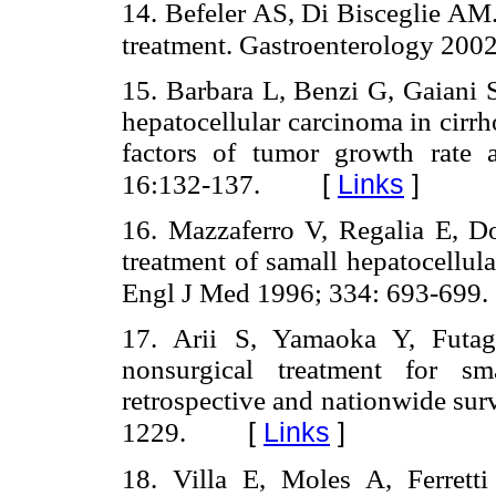
14. Befeler AS, Di Bisceglie AM.
treatment. Gastroenterology 200
15. Barbara L, Benzi G, Gaiani S,
hepatocellular carcinoma in cirrh
factors of tumor growth rate 
[
Links
]
16:132-137.
16. Mazzaferro V, Regalia E, Doc
treatment of samall hepatocellula
Engl J Med 1996; 334: 693-699.
17. Arii S, Yamaoka Y, Futag
nonsurgical treatment for sma
retrospective and nationwide sur
[
Links
]
1229.
18. Villa E, Moles A, Ferretti 