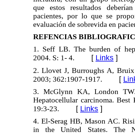
que estos resultados deberí
pacientes, por lo que se propo
evaluación de sobrevida en pac
REFENCIAS BIBLIOGRAFI
1. Seff LB. The burden of hepa
[
Links
]
2004. S: 1- 4.
2. Llovet J, Burroughs A, Bruix 
[
Lin
2003; 362:1907-1917.
3. McGlynn KA, London TW. E
Hepatocellular carcinoma. Best 
[
Links
]
19:3-23.
4. El-Serag HB, Mason AC. Risin
in the United States. The