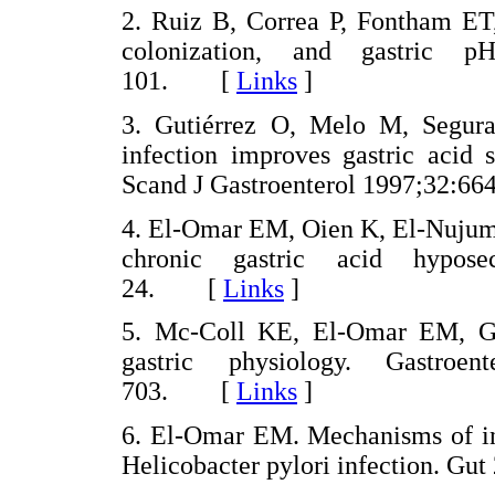
2. Ruiz B, Correa P, Fontham ET, 
colonization, and gastric 
101. [
Links
]
3. Gutiérrez O, Melo M, Segura
infection improves gastric acid s
Scand J Gastroenterol 1997;32
4. El-Omar EM, Oien K, El-Nujumi 
chronic gastric acid hyposec
24. [
Links
]
5. Mc-Coll KE, El-Omar EM, Gill
gastric physiology. Gastro
703. [
Links
]
6. El-Omar EM. Mechanisms of inc
Helicobacter pylori infection. 