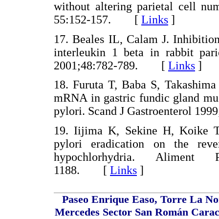
without altering parietal cell n
55:152-157. [
Links
]
17. Beales IL, Calam J. Inhibitio
interleukin 1 beta in rabbit par
2001;48:782-789. [
Links
]
18. Furuta T, Baba S, Takashima 
mRNA in gastric fundic gland muc
pylori. Scand J Gastroenterol 1
19. Iijima K, Sekine H, Koike T,
pylori eradication on the reve
hypochlorhydria. Aliment
1188. [
Links
]
Paseo Enrique Easo, Torre La Nor
Mercedes Sector San Román Caracas