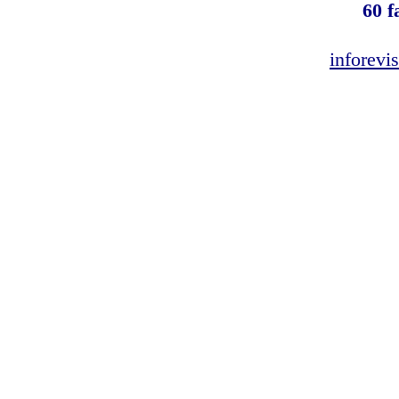
60 f
inforev