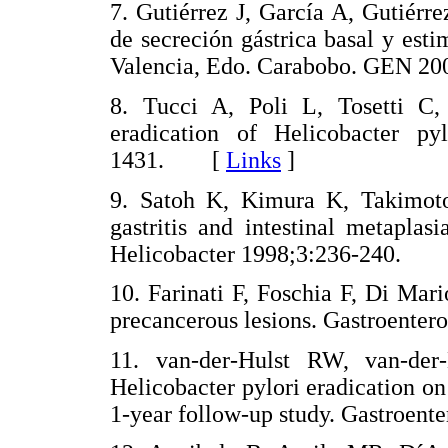
7. Gutiérrez J, García A, Gutiérr
de secreción gástrica basal y est
Valencia, Edo. Carabobo. GEN 
8. Tucci A, Poli L, Tosetti C, 
eradication of Helicobacter py
1431. [
Links
]
9. Satoh K, Kimura K, Takimoto 
gastritis and intestinal metaplasi
Helicobacter 1998;3:236-240.
10. Farinati F, Foschia F, Di Mario
precancerous lesions. Gastroent
11. van-der-Hulst RW, van-de
Helicobacter pylori eradication on 
1-year follow-up study. Gastroe