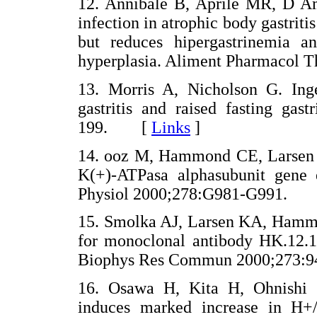
12. Annibale B, Aprile MR, D´Amb
infection in atrophic body gastrit
but reduces hipergastrinemia a
hyperplasia. Aliment Pharmacol
13. Morris A, Nicholson G. Inge
gastritis and raised fasting gas
199. [
Links
]
14. ooz M, Hammond CE, Larsen K,
K(+)-ATPasa alphasubunit gene 
Physiol 2000;278:G981-G991.
15. Smolka AJ, Larsen KA, Hammo
for monoclonal antibody HK.12.
Biophys Res Commun 2000;273
16. Osawa H, Kita H, Ohnishi H,
induces marked increase in H+/