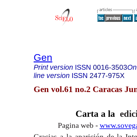
Gen
Print version
ISSN
0016-3503
On
line version
ISSN
2477-975X
Gen vol.61 no.2 Caracas Ju
Carta a la
edic
Pagina web
-
www.sovega
Gracias a la aparición de la Int