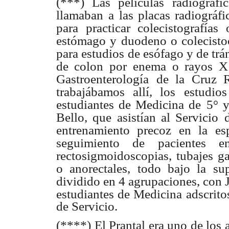
(***) Las películas radiográ
llamaban
a las placas radiográf
para
practicar colecistografía
estómago y
duodeno o colecisto
para estudios
de esófago y de trán
de colon por
enema o rayos X 
Gastroenterología
de la Cruz R
trabajábamos allí, los
estudio
estudiantes de Medicina de
5° y
Bello, que asistían al Servicio
entrenamiento precoz en la esp
seguimiento de pacientes en
rectosigmoidoscopias, tubajes g
o anorectales, todo bajo la su
dividido en 4 agrupaciones, con 
estudiantes de Medicina adscrit
de Servicio.
(****) El Prantal era uno de los