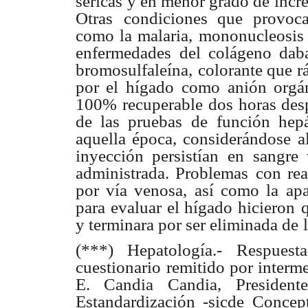
séricas
y en menor grado de incre
Otras
condiciones que provocab
como la malaria,
mononucleosis i
enfermedades
del colágeno daba
bromosulfaleína,
colorante que r
por el hígado
como anión orgán
100% recuperable
dos horas des
de las pruebas de
función hep
aquella época, considerándose
a
inyección persistían
en sangre 
administrada. Problemas
con rea
por vía venosa, así como la
ap
para evaluar el hígado hicieron
y terminara por ser eliminada de
(***) Hepatología.- Respuest
cuestionario
remitido por interme
E. Candia
Candia, Preside
Estandardización -sicde
Concept