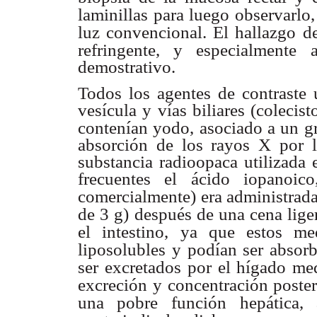
laminillas para luego observarlo,
luz convencional. El hallazgo
d
refringente, y especialmente
demostrativo.
Todos los agentes de contraste 
vesícula y vías biliares (colecis
contenían yodo, asociado a un gr
absorción de los rayos X por l
substancia radioopaca utilizada 
frecuentes el ácido iopanoic
comercialmente)
era administrada
de 3 g)
después de una cena liger
el intestino,
ya que estos med
liposolubles
y podían ser absorbi
ser excretados
por el hígado me
excreción
y concentración posteri
una pobre
función hepática, 