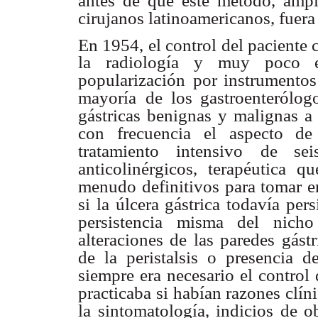
antes de que este método, amp
cirujanos latinoamericanos, fuera
En 1954, el control del paciente 
la radiología y muy poco e
popularización
por instrumentos
mayoría
de los gastroenterólogo
gástricas benignas
y malignas a 
con frecuencia
el aspecto de
tratamiento intensivo
de sei
anticolinérgicos, terapéutica q
menudo definitivos para tomar 
si la úlcera gástrica todavía persi
persistencia misma del nicho 
alteraciones de las paredes gástr
de la peristalsis o presencia d
siempre era necesario el control 
practicaba si habían razones clíni
la sintomatología, indicios de o