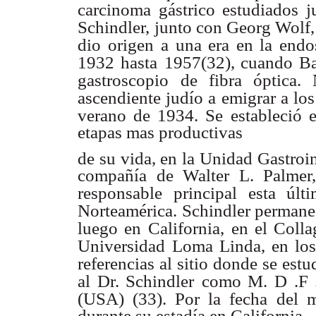
carcinoma
gástrico estudiados j
Schindler,
junto con Georg Wolf, 
dio origen
a una era en la endo
1932 hasta
1957(32), cuando Ba
gastroscopio
de fibra óptica.
ascendiente judío a
emigrar a lo
verano de 1934. Se
estableció
etapas mas productivas
de su vida, en la Unidad Gastroi
compañía de Walter L. Palmer
responsable
principal esta últ
Norteamérica.
Schindler permane
luego en
California, en el Coll
Universidad
Loma Linda, en los
referencias al sitio
donde se estud
al Dr. Schindler
como M. D .F .
(USA) (33). Por la fecha
del 
durante su estadía en California.