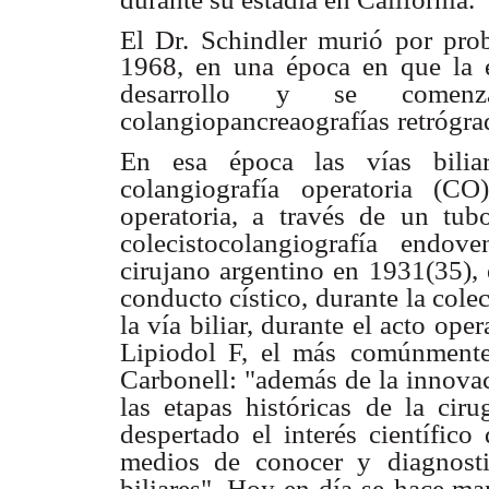
El Dr. Schindler murió por pro
1968, en una época en que la e
desarrollo
y se comenza
colangiopancreaografías
retrógra
En esa época las vías biliar
colangiografía
operatoria (CO
operatoria, a
través de un tub
colecistocolangiografía
endove
cirujano argentino en
1931(35), 
conducto cístico, durante
la cole
la vía biliar, durante
el acto oper
Lipiodol F, el más
comúnmente
Carbonell: "además
de la innova
las etapas históricas
de la ciru
despertado el interés
científico
medios de conocer y
diagnost
biliares". Hoy en día se
hace man