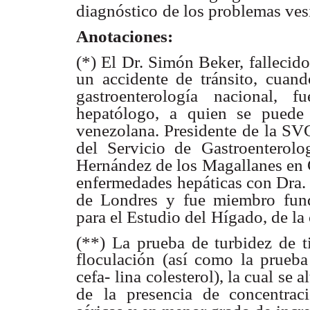
diagnóstico
de los problemas vesi
Anotaciones:
(*) El Dr. Simón Beker, fallecid
un accidente de tránsito, cuan
gastroenterología
nacional, f
hepatólogo,
a quien se puede 
venezolana. Presidente
de la SVG
del Servicio de
Gastroenterolo
Hernández de los
Magallanes en 
enfermedades
hepáticas con Dra.
de Londres y
fue miembro fund
para el Estudio del
Hígado, de la 
(**) La prueba de turbidez de t
floculación (así como la prueba
cefa-
lina colesterol), la cual se
de
la presencia de concentra