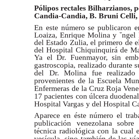
Pólipos rectales Bilharzianos, p
Candia-Candia, B.
Bruni Celli,
En este número se publicaron en 
Loaiza, Enrique Molina y ˘ngel
del Estado Zulia, el primero de e
del Hospital Chiquinquirá de Mar
Ya el Dr. Fuenmayor, sin emba
gastroscopia,
realizado durante s
del
Dr. Molina fue realizado
provenientes
de la Escuela Mun
Enfermeras de
la Cruz Roja Vene
17 pacientes
con úlcera duodenal
Hospital Vargas
y del Hospital Ca
Aparece en éste número el trab
publicación
venezolana sobre c
técnica
radiológica con la cual 
vesícula,
sino también de las vía