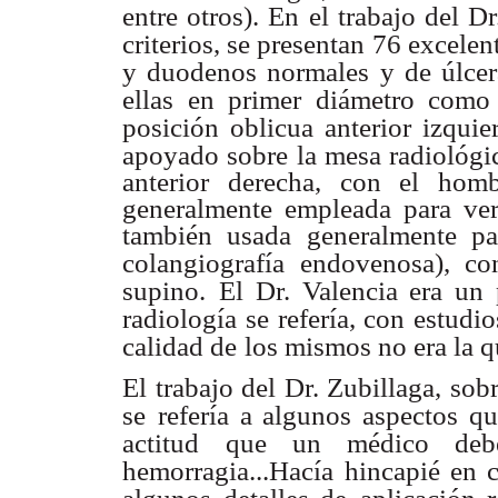
entre otros). En el trabajo del D
criterios, se presentan 76 excelen
y duodenos normales y de úlcera
ellas en primer diámetro como
posición oblicua anterior izqui
apoyado sobre la mesa radiológi
anterior derecha, con el hom
generalmente empleada para ver
también usada generalmente para
colangiografía
endovenosa), co
supino.
El Dr. Valencia era un 
radiología
se refería, con estudi
calidad de
los mismos no era la qu
El trabajo del Dr. Zubillaga, sob
se
refería a algunos aspectos q
actitud
que un médico debe
hemorragia...Hacía
hincapié en 