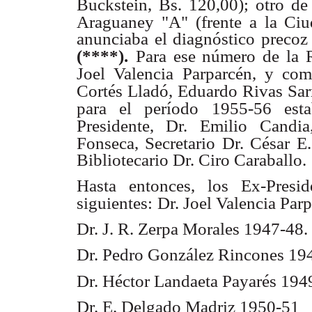
Buckstein, Bs. 120,00); otro d
Araguaney "A" (frente a la Ciu
anunciaba el diagnóstico preco
(****).
Para ese número de la R
Joel Valencia
Parparcén, y com
Cortés Lladó,
Eduardo Rivas Sarr
para el período
1955-56 esta
Presidente, Dr. Emilio
Candia
Fonseca, Secretario Dr. César
E.
Bibliotecario Dr. Ciro Caraballo.
Hasta entonces, los Ex-Pres
siguientes:
Dr. Joel Valencia Par
Dr. J. R. Zerpa Morales 1947-48.
Dr. Pedro González Rincones 19
Dr. Héctor Landaeta Payarés 194
Dr. E. Delgado Madriz 1950-51