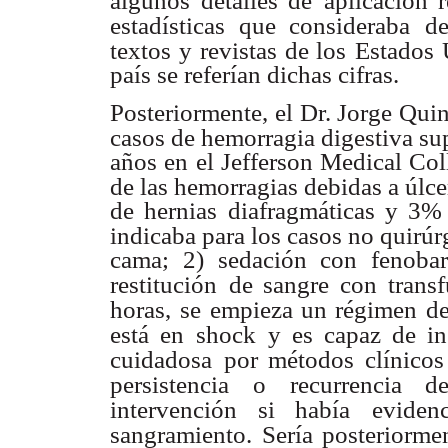
algunos detalles de
aplicación 
estadísticas que consideraba
de
textos y revistas de los
Estados 
país se referían dichas cifras.
Posteriormente, el Dr. Jorge Quin
casos de hemorragia digestiva su
años en el Jefferson Medical Col
de las hemorragias debidas a úlce
de hernias diafragmáticas y 3% 
indicaba para los casos no quirúr
cama; 2) sedación con fenobarb
restitución
de sangre con trans
horas,
se empieza un régimen de
está en
shock y es capaz de in
cuidadosa
por métodos clínicos
persistencia
o recurrencia de
intervención si había
eviden
sangramiento. Sería posteriorme