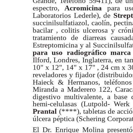
Grande, Teléfono
59411), de un
espectro,
Acromicina
para us
Laboratorios Lederle), de
Strep
succinilsulfatiazol, caolín, pectin
bacilar , colitis ulcerosa y crón
tratamiento de diarreas causad
Estreptomicina y al Succinilsulfa
para uso radiográfico marca
Ilford, Londres, Inglaterra, en t
10" x 12", 14" x 17" , 24 cm x 3
reveladores y fijador (distribuido
Haieck & Hermanos, teléfonos
Miranda a Maderero 122, Carac
digestivo multivalente, a base d
hemi-celulasas (Lutpold- Werk
Prantal
(****), tabletas de acció
úlcera
péptica (Schering Corporat
El Dr. Enrique Molina present